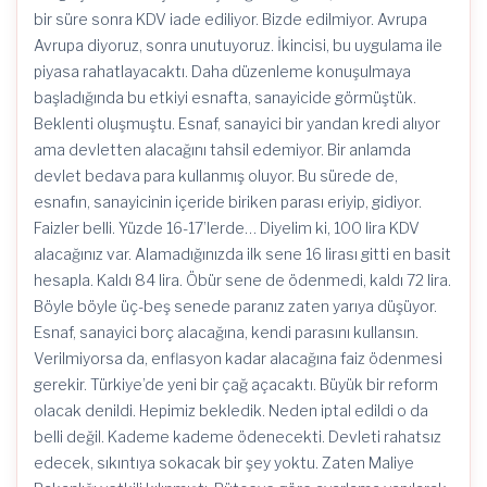
bir süre sonra KDV iade ediliyor. Bizde edilmiyor. Avrupa
Avrupa diyoruz, sonra unutuyoruz. İkincisi, bu uygulama ile
piyasa rahatlayacaktı. Daha düzenleme konuşulmaya
başladığında bu etkiyi esnafta, sanayicide görmüştük.
Beklenti oluşmuştu. Esnaf, sanayici bir yandan kredi alıyor
ama devletten alacağını tahsil edemiyor. Bir anlamda
devlet bedava para kullanmış oluyor. Bu sürede de,
esnafın, sanayicinin içeride biriken parası eriyip, gidiyor.
Faizler belli. Yüzde 16-17’lerde… Diyelim ki, 100 lira KDV
alacağınız var. Alamadığınızda ilk sene 16 lirası gitti en basit
hesapla. Kaldı 84 lira. Öbür sene de ödenmedi, kaldı 72 lira.
Böyle böyle üç-beş senede paranız zaten yarıya düşüyor.
Esnaf, sanayici borç alacağına, kendi parasını kullansın.
Verilmiyorsa da, enflasyon kadar alacağına faiz ödenmesi
gerekir. Türkiye’de yeni bir çağ açacaktı. Büyük bir reform
olacak denildi. Hepimiz bekledik. Neden iptal edildi o da
belli değil. Kademe kademe ödenecekti. Devleti rahatsız
edecek, sıkıntıya sokacak bir şey yoktu. Zaten Maliye