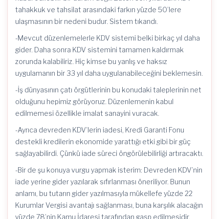
tahakkuk ve tahsilat arasındaki farkın yüzde 50’lere
ulaşmasının bir nedeni budur. Sistem tıkandı.
-Mevcut düzenlemelerle KDV sistemi belki birkaç yıl daha
gider. Daha sonra KDV sistemini tamamen kaldırmak
zorunda kalabiliriz. Hiç kimse bu yanlış ve haksız
uygulamanın bir 33 yıl daha uygulanabileceğini beklemesin.
-İş dünyasının çatı örgütlerinin bu konudaki taleplerinin net
olduğunu hepimiz görüyoruz. Düzenlemenin kabul
edilmemesi özellikle imalat sanayini vuracak.
-Ayrıca devreden KDV’lerin iadesi, Kredi Garanti Fonu
destekli kredilerin ekonomide yarattığı etki gibi bir güç
sağlayabilirdi. Çünkü iade süreci öngörülebilirliği artıracaktı.
-Bir de şu konuya vurgu yapmak isterim: Devreden KDV’nin
iade yerine gider yazılarak sıfırlanması öneriliyor. Bunun
anlamı, bu tutarın gider yazılmasıyla mükellefe yüzde 22
Kurumlar Vergisi avantajı sağlanması, buna karşılık alacağın
yüzde 78’nin Kamu İdaresi tarafından gasp edilmesidir.