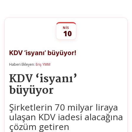
NIS
10
KDV
yorumlar kapalı
‘isyanı’
KDV ‘isyanı’ büyüyor!
büyüyor!
için
Haberi Ekleyen:
Eriş YMM
KDV ‘isyanı’
büyüyor
Şirketlerin 70 milyar liraya
ulaşan KDV iadesi alacağına
çözüm getiren