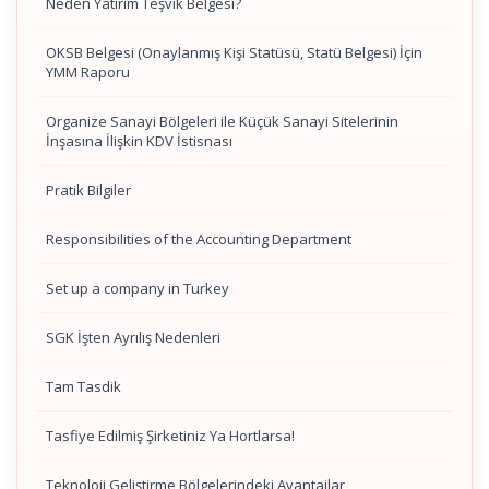
Neden Yatırım Teşvik Belgesi?
OKSB Belgesi (Onaylanmış Kişi Statüsü, Statü Belgesi) İçin
YMM Raporu
Organize Sanayi Bölgeleri ile Küçük Sanayi Sitelerinin
İnşasına İlişkin KDV İstisnası
Pratik Bilgiler
Responsibilities of the Accounting Department
Set up a company in Turkey
SGK İşten Ayrılış Nedenleri
Tam Tasdik
Tasfiye Edilmiş Şirketiniz Ya Hortlarsa!
Teknoloji Geliştirme Bölgelerindeki Avantajlar