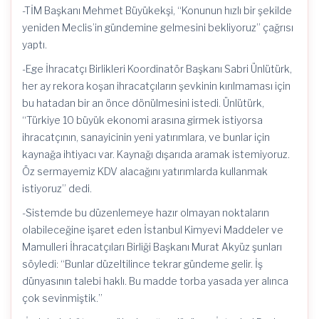
-TİM Başkanı Mehmet Büyükekşi, “Konunun hızlı bir şekilde
yeniden Meclis’in gündemine gelmesini bekliyoruz” çağrısı
yaptı.
-Ege İhracatçı Birlikleri Koordinatör Başkanı Sabri Ünlütürk,
her ay rekora koşan ihracatçıların şevkinin kırılmaması için
bu hatadan bir an önce dönülmesini istedi. Ünlütürk,
“Türkiye 10 büyük ekonomi arasına girmek istiyorsa
ihracatçının, sanayicinin yeni yatırımlara, ve bunlar için
kaynağa ihtiyacı var. Kaynağı dışarıda aramak istemiyoruz.
Öz sermayemiz KDV alacağını yatırımlarda kullanmak
istiyoruz” dedi.
-Sistemde bu düzenlemeye hazır olmayan noktaların
olabileceğine işaret eden İstanbul Kimyevi Maddeler ve
Mamulleri İhracatçıları Birliği Başkanı Murat Akyüz şunları
söyledi: “Bunlar düzeltilince tekrar gündeme gelir. İş
dünyasının talebi haklı. Bu madde torba yasada yer alınca
çok sevinmiştik.”