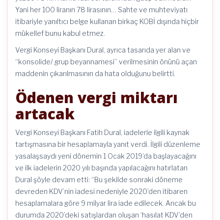
Yani her 100 liranın 78 lirasının… Sahte ve muhteviyatı
itibariyle yanıltıcı belge kullanan birkaç KOBİ dışında hiçbir
mükellef bunu kabul etmez.
Vergi Konseyi Başkanı Dural, ayrıca tasarıda yer alan ve
“konsolide/ grup beyannamesi” verilmesinin önünü açan
maddenin çıkarılmasının da hata olduğunu belirtti.
Ödenen vergi miktarı
artacak
Vergi Konseyi Başkanı Fatih Dural, iadelerle ilgili kaynak
tartışmasına bir hesaplamayla yanıt verdi. İlgili düzenleme
yasalaşsaydı yeni dönemin 1 Ocak 2019’da başlayacağını
ve ilk iadelerin 2020 yılı başında yapılacağını hatırlatan
Dural şöyle devam etti: “Bu şekilde sonraki döneme
devreden KDV’nin iadesi nedeniyle 2020’den itibaren
hesaplamalara göre 9 milyar lira iade edilecek. Ancak bu
durumda 2020’deki satışlardan oluşan ‘hasılat KDV’den