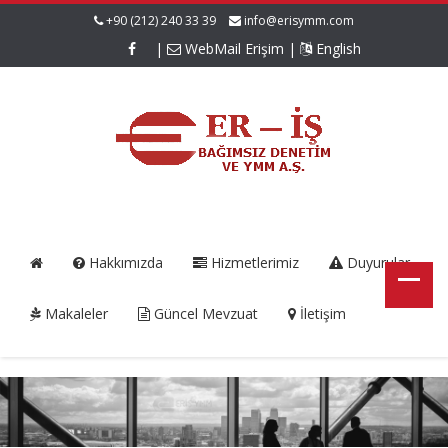
+90 (212) 240 33 39
info@erisymm.com
|
WebMail Erişim
|
English
Hakkımızda
Hizmetlerimiz
Duyurular
Makaleler
Güncel Mevzuat
İletişim