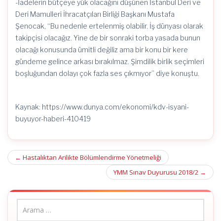
-İadelerin bütçeye yük olacağını düşünen İstanbul Deri ve
Deri Mamulleri İhracatçıları Birliği Başkanı Mustafa
Şenocak, “Bu nedenle ertelenmiş olabilir. İş dünyası olarak
takipçisi olacağız. Yine de bir sonraki torba yasada bunun
olacağı konusunda ümitli değiliz ama bir konu bir kere
gündeme gelince arkası bırakılmaz. Şimdilik birlik seçimleri
boşluğundan dolayı çok fazla ses çıkmıyor” diye konuştu.
Kaynak: https://www.dunya.com/ekonomi/kdv-isyani-
buyuyor-haberi-410419
Post
←
Hastalıktan Arilikte Bölümlendirme Yönetmeliği
navigation
YMM Sınav Duyurusu 2018/2
→