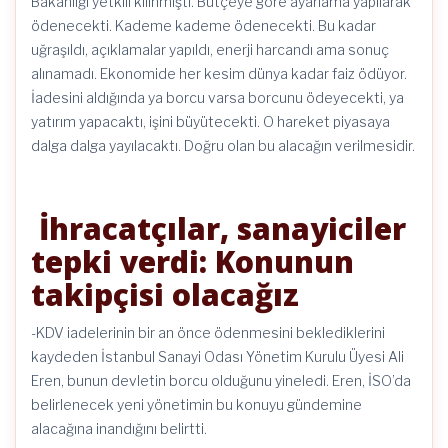
Bakanlığı yetkili kılınmıştı. Bütçeye göre ayarlama yapılarak
ödenecekti. Kademe kademe ödenecekti. Bu kadar
uğraşıldı, açıklamalar yapıldı, enerji harcandı ama sonuç
alınamadı. Ekonomide her kesim dünya kadar faiz ödüyor.
İadesini aldığında ya borcu varsa borcunu ödeyecekti, ya
yatırım yapacaktı, işini büyütecekti. O hareket piyasaya
dalga dalga yayılacaktı. Doğru olan bu alacağın verilmesidir.
İhracatçılar, sanayiciler
tepki verdi: Konunun
takipçisi olacağız
-KDV iadelerinin bir an önce ödenmesini beklediklerini
kaydeden İstanbul Sanayi Odası Yönetim Kurulu Üyesi Ali
Eren, bunun devletin borcu olduğunu yineledi. Eren, İSO’da
belirlenecek yeni yönetimin bu konuyu gündemine
alacağına inandığını belirtti.