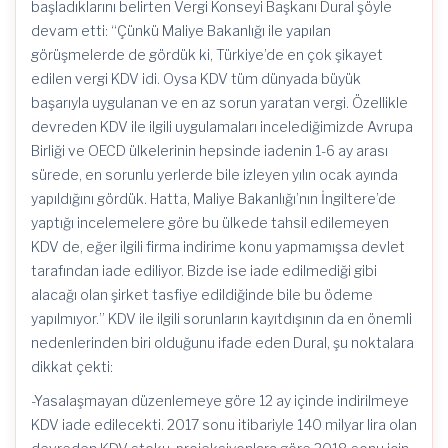
başladıklarını belirten Vergi Konseyi Başkanı Dural şöyle
devam etti: “Çünkü Maliye Bakanlığı ile yapılan
görüşmelerde de gördük ki, Türkiye’de en çok şikayet
edilen vergi KDV idi. Oysa KDV tüm dünyada büyük
başarıyla uygulanan ve en az sorun yaratan vergi. Özellikle
devreden KDV ile ilgili uygulamaları incelediğimizde Avrupa
Birliği ve OECD ülkelerinin hepsinde iadenin 1-6 ay arası
sürede, en sorunlu yerlerde bile izleyen yılın ocak ayında
yapıldığını gördük. Hatta, Maliye Bakanlığı’nın İngiltere’de
yaptığı incelemelere göre bu ülkede tahsil edilemeyen
KDV de, eğer ilgili firma indirime konu yapmamışsa devlet
tarafından iade ediliyor. Bizde ise iade edilmediği gibi
alacağı olan şirket tasfiye edildiğinde bile bu ödeme
yapılmıyor.” KDV ile ilgili sorunların kayıtdışının da en önemli
nedenlerinden biri olduğunu ifade eden Dural, şu noktalara
dikkat çekti:
-Yasalaşmayan düzenlemeye göre 12 ay içinde indirilmeye
KDV iade edilecekti. 2017 sonu itibariyle 140 milyar lira olan