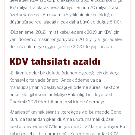
devreden KDV stoku, projeksiyonlara göre 2018 sonu için
167 milyar lira olarak hesaplanıyor. Bunun 70 milyar lirası
özel sektöre ait. Bu rakamın 5 yıllık bir birikim olduğu
düşünülürse reel alacağın çok daha büyük olduğu görülür.
-Düzenleme, 2018’i milat kabul ederek 2019’un KDV için
yeni dönem olmasını öngörüyordu. 2019 yılıyla ilgili iadeler
de, düzenlemeye uygun şekilde 2020’de yapılacaktı.
KDV tahsilatı azaldı
-Biriken iadeler bir defada ödenemeyeceği için de Vergi
Konseyi orta vade önerdi. Ancak ödeme ya da
mahsuplaşmanın başlayacağı yıl, ödeme süresi, sektörel
öncelikler gibi konuları Maliye Bakanlığı belirleyecekti.
Önerimiz 2020’den itibaren 5 yıl içinde ödemeydi.
-Maalesef kaynak sıkıntısı gerekçesiyle, bu madde Genel
Kurul’da tasarıdan çıkarıldı. Ama unutulmamalı ki, özel
sektör devreden KDV’lerini yüzde 20- 22 faizle fonluyor. Bu
kabul edilebilir bir durum değil. Zaten son yıllardaki KDV