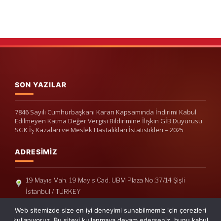
SON YAZILAR
7846 Sayılı Cumhurbaşkanı Kararı Kapsamında İndirimi Kabul
Edilmeyen Katma Değer Vergisi Bildirimine İlişkin GİB Duyurusu
SGK İş Kazaları ve Meslek Hastalıkları İstatistikleri – 2025
ADRESIMIZ
19 Mayıs Mah. 19 Mayıs Cad. UBM Plaza No:37/14 Şişli
İstanbul / TURKEY
Telefon: +90(212) 240 33 39
Web sitemizde size en iyi deneyimi sunabilmemiz için çerezleri
Telefon: +90(212) 248 19 36
kullanıyoruz. Bu siteyi kullanmaya devam ederseniz, bunu kabul