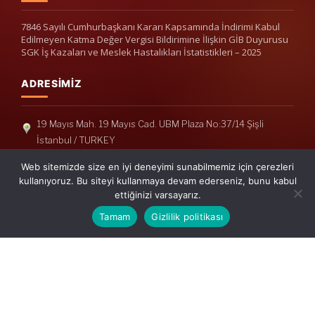
7846 Sayılı Cumhurbaşkanı Kararı Kapsamında İndirimi Kabul
Edilmeyen Katma Değer Vergisi Bildirimine İlişkin GİB Duyurusu
SGK İş Kazaları ve Meslek Hastalıkları İstatistikleri – 2025
ADRESIMIZ
19 Mayıs Mah. 19 Mayıs Cad. UBM Plaza No:37/14 Şişli
İstanbul / TURKEY
Telefon: +90(212) 240 33 39
Web sitemizde size en iyi deneyimi sunabilmemiz için çerezleri
Telefon: +90(212) 248 19 36
kullanıyoruz. Bu siteyi kullanmaya devam ederseniz, bunu kabul
ettiğinizi varsayarız.
info@erisymm.com
Tamam
Gizlilik politikası
PRATIK MENÜ
Ana Sayfa
Hakkımızda
Hizmetlerimiz