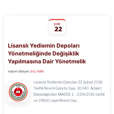
ŞUB
22
Lisanslı
yorumlar kapalı
Yediemin
Lisanslı Yediemin Depoları
Depoları
Yönetmeliğinde
Yönetmeliğinde Değişiklik
Değişiklik
Yapılmasına
Yapılmasına Dair Yönetmelik
Dair
Yönetmelik
için
Haberi Ekleyen:
Eriş YMM
Lisanslı Yediemin Depoları 22 Şubat 2018
Tarihli Resmi Gazete Sayı: 30340 Adalet
Bakanlığından: MADDE 1 – 23/8/2016 tarihli
ve 29810 sayılı Resmî Gaz…