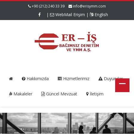
+90 (212) 240 33 39
info@erisymm.com
|
WebMail Erişim
|
English
Hakkımızda
Hizmetlerimiz
Duyurular
Makaleler
Güncel Mevzuat
İletişim