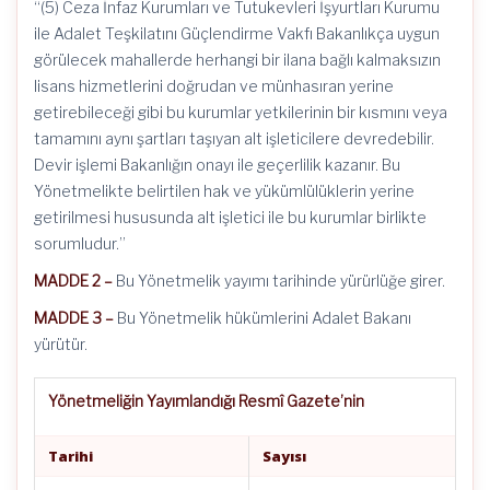
“(5) Ceza İnfaz Kurumları ve Tutukevleri İşyurtları Kurumu
ile Adalet Teşkilatını Güçlendirme Vakfı Bakanlıkça uygun
görülecek mahallerde herhangi bir ilana bağlı kalmaksızın
lisans hizmetlerini doğrudan ve münhasıran yerine
getirebileceği gibi bu kurumlar yetkilerinin bir kısmını veya
tamamını aynı şartları taşıyan alt işleticilere devredebilir.
Devir işlemi Bakanlığın onayı ile geçerlilik kazanır. Bu
Yönetmelikte belirtilen hak ve yükümlülüklerin yerine
getirilmesi hususunda alt işletici ile bu kurumlar birlikte
sorumludur.”
MADDE 2 –
Bu Yönetmelik yayımı tarihinde yürürlüğe girer.
MADDE 3 –
Bu Yönetmelik hükümlerini Adalet Bakanı
yürütür.
Yönetmeliğin Yayımlandığı Resmî Gazete’nin
Tarihi
Sayısı