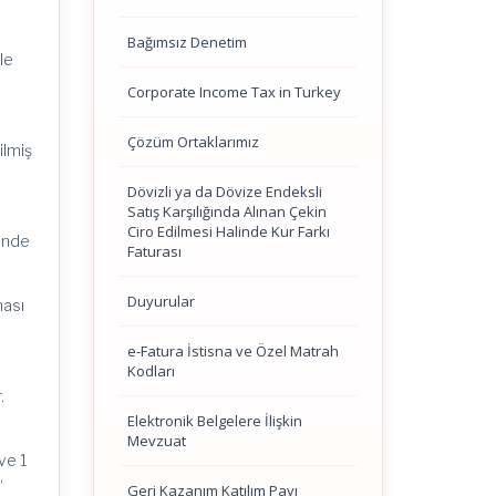
Bağımsız Denetim
le
Corporate Income Tax in Turkey
Çözüm Ortaklarımız
ilmiş
Dövizli ya da Dövize Endeksli
Satış Karşılığında Alınan Çekin
Ciro Edilmesi Halinde Kur Farkı
çinde
Faturası
Duyurular
ması
e-Fatura İstisna ve Özel Matrah
Kodları
.
Elektronik Belgelere İlişkin
Mevzuat
 ve 1
”
Geri Kazanım Katılım Payı