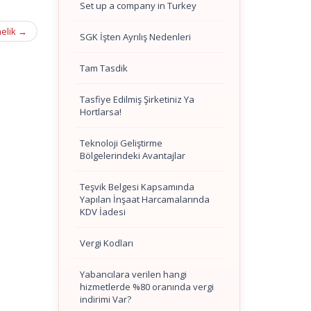
Set up a company in Turkey
melik
→
SGK İşten Ayrılış Nedenleri
Tam Tasdik
Tasfiye Edilmiş Şirketiniz Ya
Hortlarsa!
Teknoloji Geliştirme
Bölgelerindeki Avantajlar
Teşvik Belgesi Kapsamında
Yapılan İnşaat Harcamalarında
KDV İadesi
Vergi Kodları
Yabancılara verilen hangi
hizmetlerde %80 oranında vergi
indirimi Var?