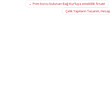
Post
←
Prim borcu bulunan Bağ-Kur’luya emeklilik fırsatı!
navigation
Çelik Yapıların Tasarım, Hesa