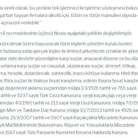
la sınırlı olarak, bu yerdeki tek işletmeci ile işletme sözleşmesi bulu
artları taşıyan firmalara alkollü içki, tütün ve tütün mamulleri dışında
çma izni verilebilir.”
 6 ncı maddesinin üçüncü fıkrası aşağıdaki şekilde değiştirilmiştir.
zni almak üzere başvuracak tüzel kişilerin yönetim kurulu üyeleri,
zlasına sahip gerçek kişiler ile limited şirketlerde ortaklar ile şirke
lar dahi devletin güvenliğine karşı suçlar, anayasal düzene ve bu dü
 sırlarına karşı suçlar ve casusluk, uluslararası suçlar, zimmet, irtikap,
 hırsızlık, dolandırıcılık, sahtecilik, inancı kötüye kullanma, hileli ifla
 iftira suçları ile ihaleye fesat karıştırma, edimin ifasına fesat karıştı
ğı değerlerini aklama suçlarından mülga 1/3/1926 tarihli ve 765 sayılı
rihli ve 5237 sayılı Türk Ceza Kanununa, vergi kaçakçılığı veya vergi
rından 4/1/1961 tarihli ve 213 sayılı Vergi Usul Kanununa, mülga 7/1/1
ılığın Men ve Takibine Dair Kanuna, mülga 10/7/2003 tarihli ve 4926 say
una, 21/3/2007 tarihli ve 5607 sayılı Kaçakçılıkla Mücadele Kanunun
yılı Mal Bildiriminde Bulunulması, Rüşvet ve Yolsuzluklarla Mücadele
ve 1567 sayılı Türk Parasının Kıymetini Koruma Hakkında Kanuna,