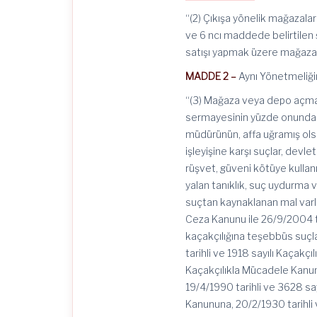
“(2) Çıkışa yönelik mağazalar
ve 6 ncı maddede belirtilen ş
satışı yapmak üzere mağaza a
MADDE 2 –
Aynı Yönetmeliğin
“(3) Mağaza veya depo açma i
sermayesinin yüzde onundan fa
müdürünün, affa uğramış olsa
işleyişine karşı suçlar, devlet
rüşvet, güveni kötüye kullanma,
yalan tanıklık, suç uydurma ve
suçtan kaynaklanan mal varlı
Ceza Kanunu ile 26/9/2004 ta
kaçakçılığına teşebbüs suçla
tarihli ve 1918 sayılı Kaçakç
Kaçakçılıkla Mücadele Kanun
19/4/1990 tarihli ve 3628 sa
Kanununa, 20/2/1930 tarihli 