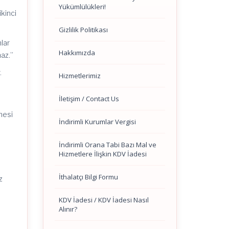
Yükümlülükleri!
ikinci
Gizlilik Politikası
nlar
Hakkımızda
az.”
.
Hizmetlerimiz
İletişim / Contact Us
mesi
İndirimli Kurumlar Vergisi
İndirimli Orana Tabi Bazı Mal ve
Hizmetlere İlişkin KDV İadesi
İthalatçı Bilgi Formu
z
KDV İadesi / KDV İadesi Nasıl
Alınır?