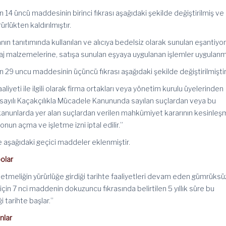
 14 üncü maddesinin birinci fıkrası aşağıdaki şekilde değiştirilmiş ve 
rlükten kaldırılmıştır.
nın tanıtımında kullanılan ve alıcıya bedelsiz olarak sunulan eşantiyo
aj malzemelerine, satışa sunulan eşyaya uygulanan işlemler uygulanm
 29 uncu maddesinin üçüncü fıkrası aşağıdaki şekilde değiştirilmiştir
iyeti ile ilgili olarak firma ortakları veya yönetim kurulu üyelerinden
 sayılı Kaçakçılıkla Mücadele Kanununda sayılan suçlardan veya bu
er kanunlarda yer alan suçlardan verilen mahkûmiyet kararının kesinleş
un açma ve işletme izni iptal edilir.”
 aşağıdaki geçici maddeler eklenmiştir.
olar
netmeliğin yürürlüğe girdiği tarihte faaliyetleri devam eden gümrüksü
için 7 nci maddenin dokuzuncu fıkrasında belirtilen 5 yıllık süre bu
i tarihte başlar.”
nlar