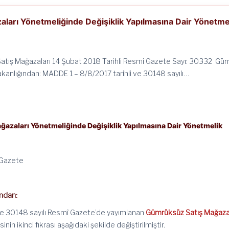
ları Yönetmeliğinde Değişiklik Yapılmasına Dair Yönetme
tış Mağazaları 14 Şubat 2018 Tarihli Resmi Gazete Sayı: 30332 Gü
akanlığından: MADDE 1 – 8/8/2017 tarihli ve 30148 sayılı…
azaları Yönetmeliğinde Değişiklik Yapılmasına Dair Yönetmelik
 Gazete
ndan:
ve 30148 sayılı Resmî Gazete’de yayımlanan
Gümrüksüz Satış Mağaza
nin ikinci fıkrası aşağıdaki şekilde değiştirilmiştir.