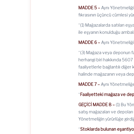
MADDE 5 –
Aynı Yönetmeliğin
fıkrasının üçüncü cümlesi yürü
“(1) Mağazalarda satılan eşya
ile eşyanın konulduğu ambal
MADDE 6 –
Aynı Yönetmeliğin
“(3) Mağaza veya deponun faal
herhangi biri hakkında 5607
faaliyetlerle bağlantılı diğ
halinde mağazanın veya depon
MADDE 7 –
Aynı Yönetmeliğe
“
Faaliyetteki mağaza ve dep
GEÇİCİ MADDE 8 –
(1) Bu Yö
satış mağazaları ve depoları 
Yönetmeliğin yürürlüğe girdiğ
“
Stoklarda bulunan eşantiyo