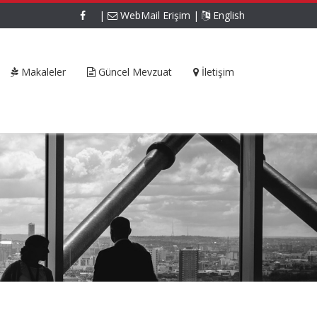
|
WebMail Erişim
|
English
Makaleler
Güncel Mevzuat
İletişim