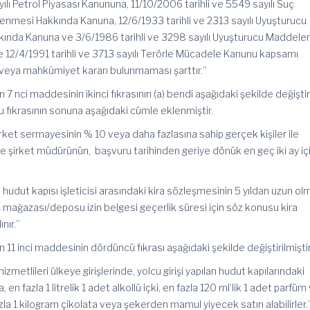
ılı Petrol Piyasası Kanununa, 11/10/2006 tarihli ve 5549 sayılı Suç
lenmesi Hakkında Kanuna, 12/6/1933 tarihli ve 2313 sayılı Uyuşturucu
nda Kanuna ve 3/6/1986 tarihli ve 3298 sayılı Uyuşturucu Maddeler
e 12/4/1991 tarihli ve 3713 sayılı Terörle Mücadele Kanunu kapsamı
veya mahkûmiyet kararı bulunmaması şarttır.”
 7 nci maddesinin ikinci fıkrasının (a) bendi aşağıdaki şekilde değiştir
fıkrasının sonuna aşağıdaki cümle eklenmiştir.
irket sermayesinin % 10 veya daha fazlasına sahip gerçek kişiler ile
 ile şirket müdürünün, başvuru tarihinden geriye dönük en geç iki ay i
 hudut kapısı işleticisi arasındaki kira sözleşmesinin 5 yıldan uzun ol
ağazası/deposu izin belgesi geçerlik süresi için söz konusu kira
nır.”
 11 inci maddesinin dördüncü fıkrası aşağıdaki şekilde değiştirilmiştir
hizmetlileri ülkeye girişlerinde, yolcu girişi yapılan hudut kapılarındaki
en fazla 1 litrelik 1 adet alkollü içki, en fazla 120 ml’lik 1 adet parfüm
zla 1 kilogram çikolata veya şekerden mamul yiyecek satın alabilirler.