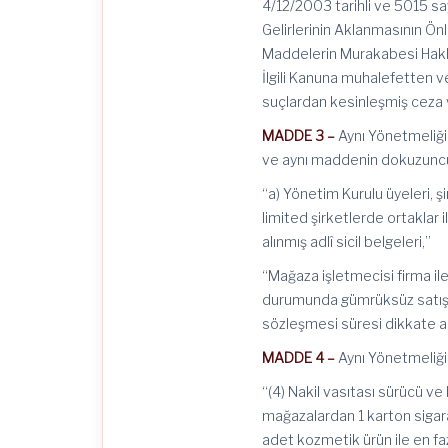
4/12/2003 tarihli ve 5015 say
Gelirlerinin Aklanmasının Ön
Maddelerin Murakabesi Hakkı
İlgili Kanuna muhalefetten v
suçlardan kesinleşmiş ceza 
MADDE 3 –
Aynı Yönetmeliğin
ve aynı maddenin dokuzuncu 
“a) Yönetim Kurulu üyeleri, ş
limited şirketlerde ortaklar
alınmış adlî sicil belgeleri,”
“Mağaza işletmecisi firma ile
durumunda gümrüksüz satış m
sözleşmesi süresi dikkate alı
MADDE 4 –
Aynı Yönetmeliğin
“(4) Nakil vasıtası sürücü ve 
mağazalardan 1 karton sigara, 
adet kozmetik ürün ile en fa