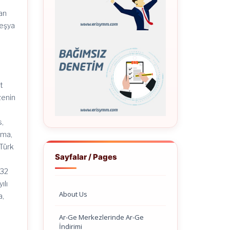
nan
 eşya
t
zenin
s,
rma,
 Türk
Sayfalar / Pages
932
ılı
About Us
a,
Ar-Ge Merkezlerinde Ar-Ge
İndirimi