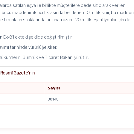
larda satılan eşya ile birlikte müşterilere bedelsiz olarak verilen
14 üncü maddenin ikinci fıkrasında belirlenen 10 ml’lik sınır, bu madden
ce firmaların stoklarında bulunan azami 20 ml’lik eşantiyonlar için de
 Ek-8’i ekteki şekilde değiştirilmiştir.
ımı tarihinde yürürlüğe girer.
ükümlerini Gümrük ve Ticaret Bakanı yürütür.
 Resmî Gazete’nin
Sayısı
30148