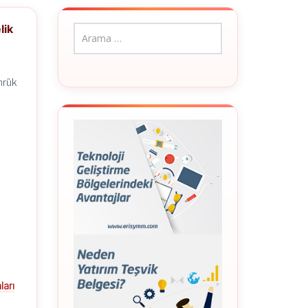
lik
mrük
ları