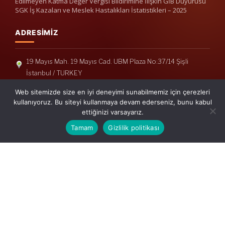
Edilmeyen Katma Değer Vergisi Bildirimine İlişkin GİB Duyurusu
SGK İş Kazaları ve Meslek Hastalıkları İstatistikleri – 2025
ADRESIMIZ
19 Mayıs Mah. 19 Mayıs Cad. UBM Plaza No:37/14 Şişli
İstanbul / TURKEY
Telefon: +90(212) 240 33 39
Web sitemizde size en iyi deneyimi sunabilmemiz için çerezleri
Telefon: +90(212) 248 19 36
kullanıyoruz. Bu siteyi kullanmaya devam ederseniz, bunu kabul
ettiğinizi varsayarız.
info@erisymm.com
Tamam
Gizlilik politikası
PRATIK MENÜ
Ana Sayfa
Hakkımızda
Hizmetlerimiz
Güncel Mevzuat
İletişim