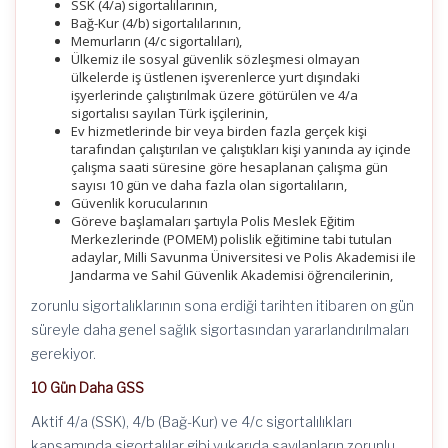
SSK (4/a) sigortalılarının,
Bağ-Kur (4/b) sigortalılarının,
Memurların (4/c sigortalıları),
Ülkemiz ile sosyal güvenlik sözleşmesi olmayan
ülkelerde iş üstlenen işverenlerce yurt dışındaki
işyerlerinde çalıştırılmak üzere götürülen ve 4/a
sigortalısı sayılan Türk işçilerinin,
Ev hizmetlerinde bir veya birden fazla gerçek kişi
tarafından çalıştırılan ve çalıştıkları kişi yanında ay içinde
çalışma saati süresine göre hesaplanan çalışma gün
sayısı 10 gün ve daha fazla olan sigortalıların,
Güvenlik korucularının
Göreve başlamaları şartıyla Polis Meslek Eğitim
Merkezlerinde (POMEM) polislik eğitimine tabi tutulan
adaylar, Milli Savunma Üniversitesi ve Polis Akademisi ile
Jandarma ve Sahil Güvenlik Akademisi öğrencilerinin,
zorunlu sigortalıklarının sona erdiği tarihten itibaren on gün
süreyle daha genel sağlık sigortasından yararlandırılmaları
gerekiyor.
10 Gün Daha GSS
Aktif 4/a (SSK), 4/b (Bağ-Kur) ve 4/c sigortalılıkları
kapsamında sigortalılar gibi yukarıda sayılanların zorunlu