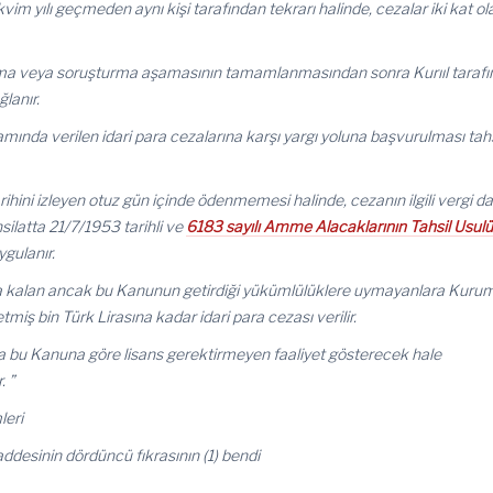
akvim yılı geçmeden aynı kişi tarafından tekrarı halinde, cezalar iki kat o
tırma veya soruşturma aşamasının tamamlanmasından sonra Kurııl taraf
lanır.
nda verilen idari para cezalarına karşı yargı yoluna başvurulması tahs
arihini izleyen otuz gün içinde ödenmemesi halinde, cezanın ilgili vergi da
Tahsilatta 21/7/1953 tarihli ve
6183 sayılı Amme Alacaklarının Tahsil Usul
gulanır.
ında kalan ancak bu Kanunun getirdiği yükümlülüklere uymayanlara Kuru
tmiş bin Türk Lirasına kadar idari para cezası verilir.
eya bu Kanuna göre lisans gerektirmeyen faaliyet gösterecek hale
. ”
leri
maddesinin dördüncü fıkrasının (1) bendi