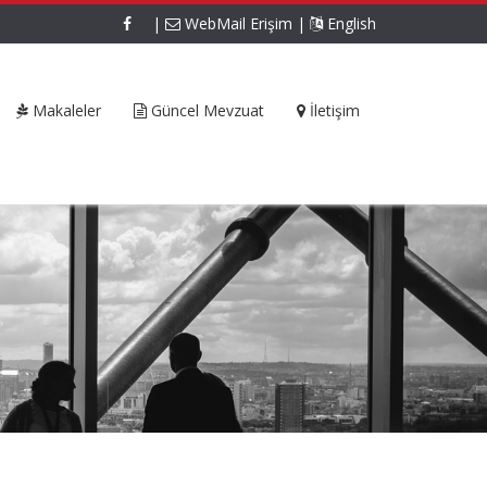
|
WebMail Erişim
|
English
Makaleler
Güncel Mevzuat
İletişim