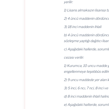
yerilir:
1) Lisans almaksızın lisansa ta
2) 4 üncü maddenin dördüncü fı
3) 18 inci maddenin ihlali
b) 4 üncü maddenin dördüncü fık
sözleşme yaptığı dağıtıcı lisan
c) Aşağıdaki hallerde, sorumlul
cezası verilir:
1) Kurumca, 10 uncu madde ge
engellenmeye teşebbüs edilm
2) 9 uncu maddede yer alan 
3) 5 inci, 6 ncı, 7 nci, 8 inci v
d) 8 inci maddenin ihlali halin
e) Aşağıdaki halterde, sorumlul