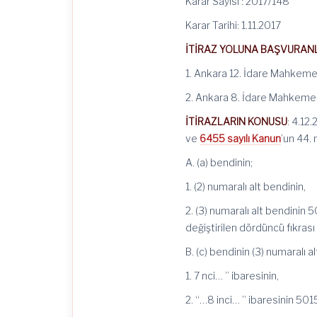
Karar Sayısı : 2017/148
Karar Tarihi: 1.11.2017
İTİRAZ YOLUNA BAŞVURAN
1. Ankara 12. İdare Mahkeme
2. Ankara 8. İdare Mahkemes
İTİRAZLARIN KONUSU
: 4.12
ve
6455 sayılı Kanun
’un 44. 
A. (a) bendinin;
1. (2) numaralı alt bendinin,
2. (3) numaralı alt bendinin
değiştirilen dördüncü fıkras
B. (c) bendinin (3) numaralı a
1. 7 nci… ” ibaresinin,
2. “…8 inci… ” ibaresinin 5015