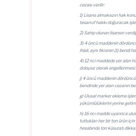
cezası verilir:
1) Lisans almaksızın hak konu
tasarruf hakkı doğuracak işle
2) Sahip olunan lisansın verdiğ
3) 4 üncü maddenin dördüncü f
ihlali, aynı fıkranın (1) bendi ha
4) 12 nci maddede yer alan hü
dolaysız olarak engellenmesi.
j) 4 üncü maddenin dördüncü fı
bendinde yer alan cezanın beşt
g) Ulusal marker ekleme işlem
yükümlülüklerini yerine getirm
h) 16 ncı madde uyarınca ulus
tuttukları her bir ton ürün için
hesabında ton küsuratı dikka