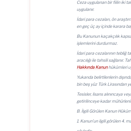
Ceza uygulanan bir fiilin iki t
uygulanır.
İdari para cezaları, ön araş
en geç üç ay içinde karara bağ
Bu Kanunun kaçakçılık kapsamı
işlemlerini durdurmaz.
İdari para cezalarının tebliğ t
aracılığı ile tahsili sağlanır. 
Hakkında Kanun
hükümleri uy
Yukarıda belirtilenlerin dış
bin beş yüz Türk Lirasından ye
Tesisler, lisans alınıncaya v
getirilinceye kadar mühürlenir
B. İlgili Görülen Kanun Hüküm
1. Kanun’un ilgili görülen 4. 
şöyledir: