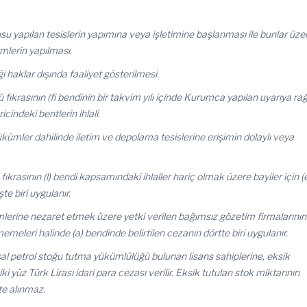
su yapılan tesislerin yapımına veya işletimine başlanması ile bunlar üze
mlerin yapılması.
i haklar dışında faaliyet gösterilmesi.
ıkrasının (fi bendinin bir takvim yılı içinde Kurumca yapılan uyarıya r
ricindeki bentlerin ihlali.
kümler dahilinde iletim ve depolama tesislerine erişimin dolaylı veya
krasının (l) bendi kapsamındaki ihlaller hariç olmak üzere bayiler için (
e biri uygulanır.
lerine nezaret etmek üzere yetki verilen bağımsız gözetim firmalarının
emeleri halinde (a) bendinde belirtilen cezanın dörtte biri uygulanır.
al petrol stoğu tutma yükümlülüğü bulunan lisans sahiplerine, eksik
 iki yüz Türk Lirası idari para cezası verilir. Eksik tutulan stok miktarının
te alınmaz.