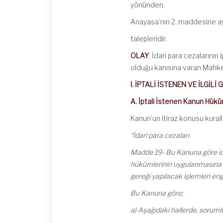
yönünden,
Anayasa’nın 2. maddesine aykır
talepleridir.
OLAY
: İdari para cezalarının
olduğu kanısına varan Mahkem
I. İPTALİ İSTENEN VE İLGİ
A. İptali İstenen Kanun Hükü
Kanun’un itiraz konusu kurall
“İdari para cezaları
Madde 19- Bu Kanuna göre ida
hükümlerinin uygulanmasına e
gereği yapılacak işlemleri en
Bu Kanuna göre;
a) Aşağıdaki hallerde, sorumlu