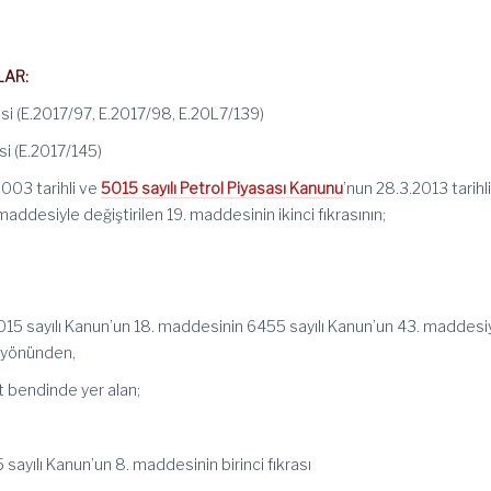
LAR:
si (E.2017/97, E.2017/98, E.20L7/139)
i (E.2017/145)
.2003 tarihli ve
5015 sayılı Petrol Piyasası Kanunu
’nun 28.3.2013 tarihl
maddesiyle değiştirilen 19. maddesinin ikinci fıkrasının;
 5015 sayılı Kanun’un 18. maddesinin 6455 sayılı Kanun’un 43. maddesi
ı yönünden,
lt bendinde yer alan;
 sayılı Kanun’un 8. maddesinin birinci fıkrası