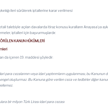
ılığı ileri sürülerek iptallerine karar verilmesi
 iptali talebiyle açılan davalarda itiraz konusu kuralların Anayasa’ya aykı
eler, iptalleri için başvurmuşlardır.
Lİ GÖRÜLEN KANUN HÜKÜMLERİ
mleri
arı da içeren 19. maddesi şöyledir:
ri para cezalarının veya idari yaptırımların uygulanması, bu Kanunun d
ngel oluşturmaz. Bu Kanuna göre verilen ceza ve tedbirler diğer kanu
gellemez.
lara bir milyon Türk Lirası idari para cezası