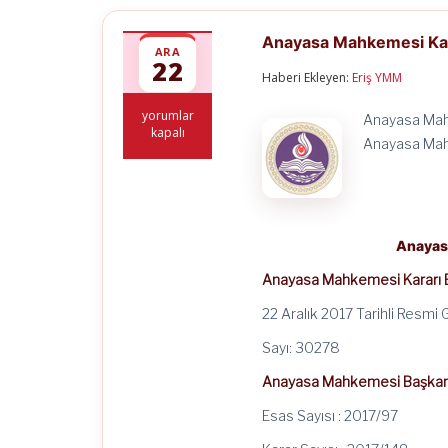
Anayasa Mahkemesi Kar
ARA
22
Haberi Ekleyen:
Eriş YMM
Anayasa
yorumlar
Anayasa Mahk
Mahkemesi
kapalı
Anayasa Mahk
Kararı
E.2017/97
(5015
SK
İPC
6455)
Anayas
için
Anayasa Mahkemesi Kararı 
22 Aralık 2017 Tarihli Resmi
Sayı: 30278
Anayasa Mahkemesi Başkanl
Esas Sayısı : 2017/97