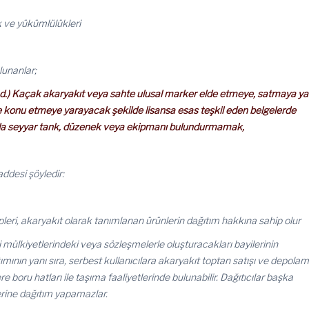
k ve yükümlülükleri
lunanlar;
d.) Kaçak akaryakıt veya sahte ulusal marker elde etmeye, satmaya ya
ne konu etmeye yarayacak şekilde lisansa esas teşkil eden belgelerde
ya da seyyar tank, düzenek veya ekipmanı bulundurmamak,
addesi şöyledir:
pleri, akaryakıt olarak tanımlanan ürünlerin dağıtım hakkına sahip olur
ndi mülkiyetlerindeki veya sözleşmelerle oluşturacakları bayilerinin
ımının yanı sıra, serbest kullanıcılara akaryakıt toptan satışı ve depola
ere boru hatları ile taşıma faaliyetlerinde bulunabilir. Dağıtıcılar başka
lerine dağıtım yapamazlar.