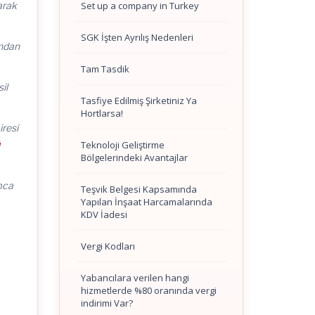
Set up a company in Turkey
larak
SGK İşten Ayrılış Nedenleri
ından
Tam Tasdik
il
Tasfiye Edilmiş Şirketiniz Ya
Hortlarsa!
iresi
Teknoloji Geliştirme
ü
Bölgelerindeki Avantajlar
mca
Teşvik Belgesi Kapsamında
Yapılan İnşaat Harcamalarında
KDV İadesi
Vergi Kodları
Yabancılara verilen hangi
hizmetlerde %80 oranında vergi
indirimi Var?