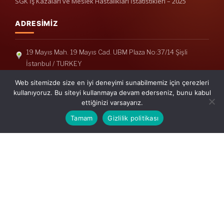
SGK İş Kazaları ve Meslek Hastalıkları İstatistikleri – 2025
ADRESIMIZ
19 Mayıs Mah. 19 Mayıs Cad. UBM Plaza No:37/14 Şişli
İstanbul / TURKEY
Telefon: +90(212) 240 33 39
Web sitemizde size en iyi deneyimi sunabilmemiz için çerezleri
Telefon: +90(212) 248 19 36
kullanıyoruz. Bu siteyi kullanmaya devam ederseniz, bunu kabul
ettiğinizi varsayarız.
info@erisymm.com
Tamam
Gizlilik politikası
PRATIK MENÜ
Ana Sayfa
Hakkımızda
Hizmetlerimiz
Güncel Mevzuat
İletişim