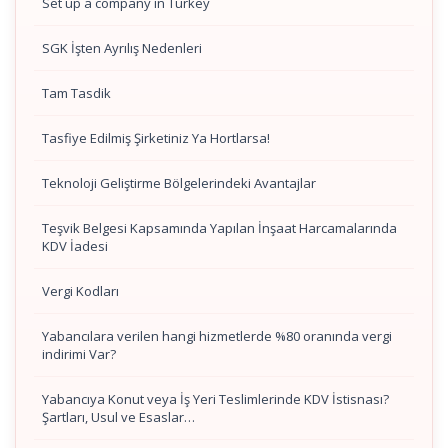
Set up a company in Turkey
SGK İşten Ayrılış Nedenleri
Tam Tasdik
Tasfiye Edilmiş Şirketiniz Ya Hortlarsa!
Teknoloji Geliştirme Bölgelerindeki Avantajlar
Teşvik Belgesi Kapsamında Yapılan İnşaat Harcamalarında
KDV İadesi
Vergi Kodları
Yabancılara verilen hangi hizmetlerde %80 oranında vergi
indirimi Var?
Yabancıya Konut veya İş Yeri Teslimlerinde KDV İstisnası?
Şartları, Usul ve Esaslar…