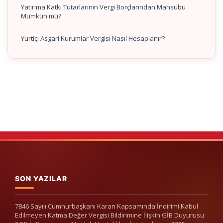
Yatırıma Katkı Tutarlarının Vergi Borçlarından Mahsubu
Mümkün mü?
Yurtiçi Asgari Kurumlar Vergisi Nasıl Hesaplanır?
SON YAZILAR
7846 Sayılı Cumhurbaşkanı Kararı Kapsamında İndirimi Kabul
Edilmeyen Katma Değer Vergisi Bildirimine İlişkin GİB Duyurusu