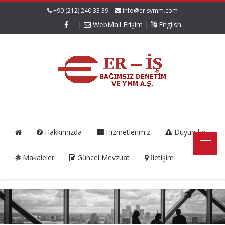
+90 (212) 240 33 39
info@erisymm.com
|
WebMail Erişim
|
English
Hakkımızda
Hizmetlerimiz
Duyurular
Makaleler
Güncel Mevzuat
İletişim