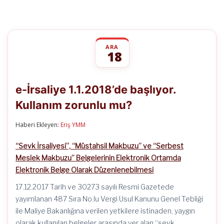
ARA
18
e-
yorumlar kapalı
İrsaliye
e-İrsaliye 1.1.2018’de başlıyor.
1.1.2018’de
başlıyor.
Kullanım zorunlu mu?
Kullanım
zorunlu
mu?
Haberi Ekleyen:
Eriş YMM
için
“Sevk İrsaliyesi”, “Müstahsil Makbuzu” ve “Serbest
Meslek Makbuzu” Belgelerinin Elektronik Ortamda
Elektronik Belge Olarak Düzenlenebilmesi
17.12.2017 Tarih ve 30273 sayılı Resmi Gazetede
yayımlanan 487 Sıra No.lu Vergi Usul Kanunu Genel Tebliği
ile Maliye Bakanlığına verilen yetkilere istinaden, yaygın
olarak kullanılan belgeler arasında yer alan “sevk