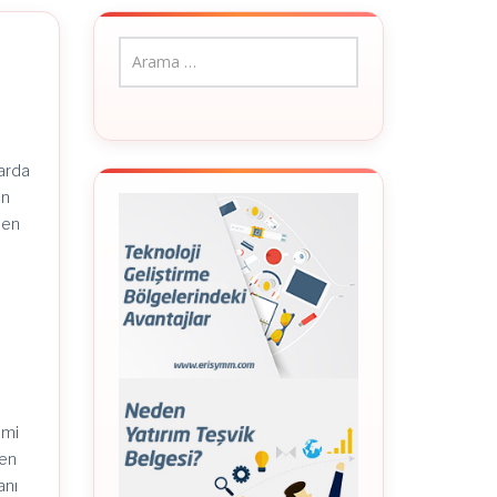
larda
an
den
a
.
imi
 en
anı