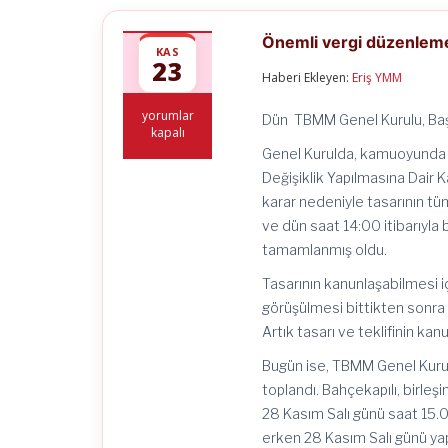
Önemli vergi düzenlemel
KAS
23
Haberi Ekleyen:
Eriş YMM
Önemli
yorumlar
Dün TBMM Genel Kurulu, Başk
vergi
kapalı
düzenlemelerini
Genel Kurulda, kamuoyunda “t
içeren
Değişiklik Yapılmasına Dair 
torba
yasa
karar nedeniyle tasarının 
çalışmaları
ve dün saat 14:00 itibarıyl
ne
tamamlanmış oldu.
durumda!
için
Tasarının kanunlaşabilmesi 
görüşülmesi bittikten sonra 
Artık tasarı ve teklifinin ka
Bugün ise, TBMM Genel Kurul
toplandı. Bahçekapılı, birleş
28 Kasım Salı günü saat 15.
erken 28 Kasım Salı günü ya