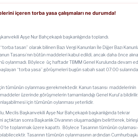
erini içeren torba yasa çalışmaları ne durumda!
anvekili Ayşe Nur Bahçekapılı başkanlığında toplandı.
orba tasarı” olarak bilinen Bazı Vergi Kanunları İle Diğer Bazı Kanun
Kanun Tasarısı’nın bütün maddeleri kabul edildi, ancak daha önce alın
tümü oylanmadı. Böylece üç haftadır TBMM Genel Kurulunda devam e
a başlayan “torba yasa” görüşmeleri bugün sabah saat 07:00 sularınd
için tümünün oylanması gerekmektedir. Kanun tasarısı maddelerinin
maddeler üzerinde görüşmelerin tamamlandığı Genel Kurul’a bildirilir
nunlaşabilmesi için tümünün oylanması yeterlidir.
u, Meclis Başkanvekili Ayşe Nur Bahçekapılı başkanlığında tekrar
imi açtıktan sonra Başkanlık Divanının oluşamadığını belirtterek, birleş
00’te toplanmak üzere kapattı. Böylece Tasarının tümünün oylaması
pılabilecektir. Tasarının tümünün oylanmasının ardından Cumhurbaşk