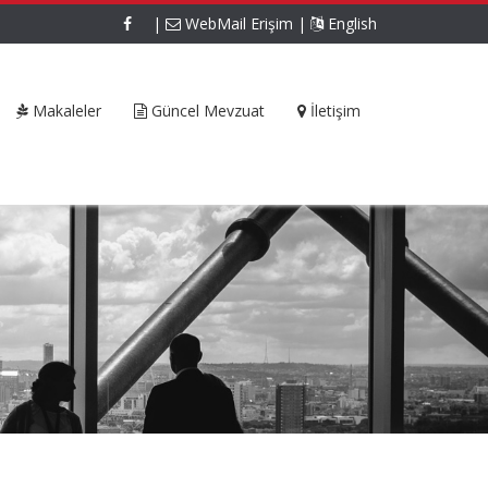
|
WebMail Erişim
|
English
Makaleler
Güncel Mevzuat
İletişim