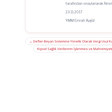
tarafından onaylanarak Resm
23.11.2017
YMM Emrah Aygül
Post
←
Defter-Beyan Sistemine Yönelik Olarak Vergi Usul Ka
navigation
Kişisel Sağlık Verilerinin İşlenmesi ve Mahremiy