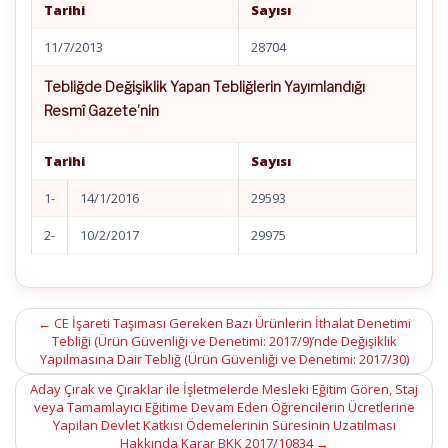
Tarihi
Sayısı
11/7/2013
28704
Tebliğde Değişiklik Yapan Tebliğlerin Yayımlandığı
Resmî Gazete’nin
Tarihi
Sayısı
1-
14/1/2016
29593
2-
10/2/2017
29975
Post
←
CE İşareti Taşıması Gereken Bazı Ürünlerin İthalat Denetimi
Tebliği (Ürün Güvenliği ve Denetimi: 2017/9)’nde Değişiklik
navigation
Yapılmasına Dair Tebliğ (Ürün Güvenliği ve Denetimi: 2017/30)
Aday Çırak ve Çıraklar ile İşletmelerde Mesleki Eğitim Gören, Staj
veya Tamamlayıcı Eğitime Devam Eden Öğrencilerin Ücretlerine
Yapılan Devlet Katkısı Ödemelerinin Süresinin Uzatılması
Hakkında Karar BKK 2017/10834
→