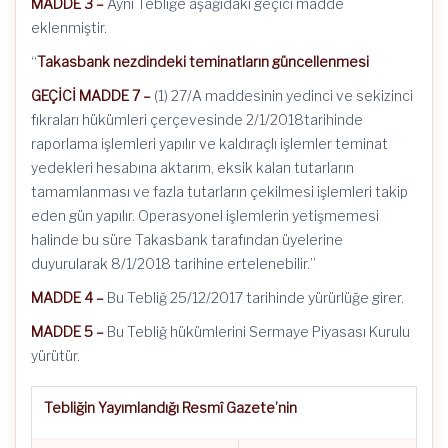
MADDE 3 –
Aynı Tebliğe aşağıdaki geçici madde
eklenmiştir.
“
Takasbank
nezdindeki teminatların güncellenmesi
GEÇİCİ MADDE 7 –
(1) 27/A maddesinin yedinci ve sekizinci
fıkraları hükümleri çerçevesinde 2/1/2018tarihinde
raporlama işlemleri yapılır ve kaldıraçlı işlemler teminat
yedekleri hesabına aktarım, eksik kalan tutarların
tamamlanması ve fazla tutarların çekilmesi işlemleri takip
eden gün yapılır. Operasyonel işlemlerin yetişmemesi
halinde bu süre Takasbank tarafından üyelerine
duyurularak 8/1/2018 tarihine ertelenebilir.”
MADDE 4 –
Bu Tebliğ 25/12/2017 tarihinde yürürlüğe girer.
MADDE 5 –
Bu Tebliğ hükümlerini Sermaye Piyasası Kurulu
yürütür.
Tebliğin Yayımlandığı Resmî Gazete’nin