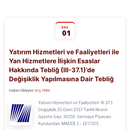
KAS
01
Yatırım
yorumlar kapalı
Hizmetleri
Yatırım Hizmetleri ve Faaliyetleri ile
ve
Faaliyetleri
Yan Hizmetlere İlişkin Esaslar
ile
Yan
Hakkında Tebliğ (III-37.1)’de
Hizmetlere
İlişkin
Değişiklik Yapılmasına Dair Tebliğ
Esaslar
Hakkında
Haberi Ekleyen:
Eriş YMM
Tebliğ
(III-
37.1)’de
Yatırım Hizmetleri ve Faaliyetleri III-37.1
Değişiklik
Değişiklik 20 Ekim 2017 Tarihli Resmi
Yapılmasına
Dair
Gazete Sayı: 30216 Sermaye Piyasası
Tebliğ
Kurulundan: MADDE 1 – 11/7/201..
için