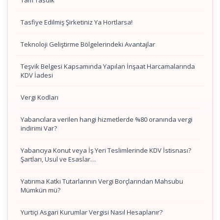
Tam Tasdik
Tasfiye Edilmiş Şirketiniz Ya Hortlarsa!
Teknoloji Geliştirme Bölgelerindeki Avantajlar
Teşvik Belgesi Kapsamında Yapılan İnşaat Harcamalarında
KDV İadesi
Vergi Kodları
Yabancılara verilen hangi hizmetlerde %80 oranında vergi
indirimi Var?
Yabancıya Konut veya İş Yeri Teslimlerinde KDV İstisnası?
Şartları, Usul ve Esaslar…
Yatırıma Katkı Tutarlarının Vergi Borçlarından Mahsubu
Mümkün mü?
Yurtiçi Asgari Kurumlar Vergisi Nasıl Hesaplanır?