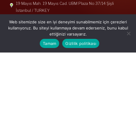
19 Mayıs Mah. 19 Mayıs Cad. UBM Plaza No:37/14 Şişli
İstanbul / TURKEY
Telefon: +90(212) 240 33 39
Web sitemizde size en iyi deneyimi sunabilmemiz için çerezleri
Telefon: +90(212) 248 19 36
kullanıyoruz. Bu siteyi kullanmaya devam ederseniz, bunu kabul
ettiğinizi varsayarız.
info@erisymm.com
Tamam
Gizlilik politikası
PRATIK MENÜ
Ana Sayfa
Hakkımızda
Hizmetlerimiz
Güncel Mevzuat
İletişim
Mevzuat: Alomaliye.com
|
ABACIPARK
Web Hosting