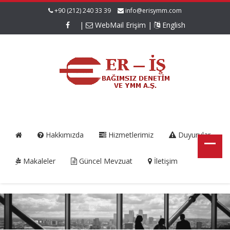
+90 (212) 240 33 39
info@erisymm.com
|
WebMail Erişim
|
English
Hakkımızda
Hizmetlerimiz
Duyurular
Makaleler
Güncel Mevzuat
İletişim