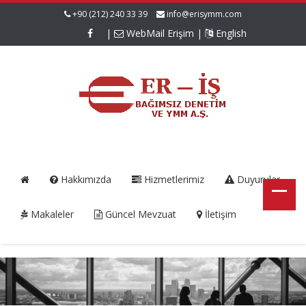
+90 (212) 240 33 39
info@erisymm.com
|
WebMail Erişim
|
English
Hakkımızda
Hizmetlerimiz
Duyurular
Makaleler
Güncel Mevzuat
İletişim