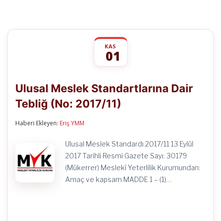
KAS
01
Ulusal
yorumlar kapalı
Meslek
Ulusal Meslek Standartlarına Dair
Standartlarına
Dair
Tebliğ (No: 2017/11)
Tebliğ
(No:
2017/11)
Haberi Ekleyen:
Eriş YMM
için
Ulusal Meslek Standardı 2017/11 13 Eylül
2017 Tarihli Resmi Gazete Sayı: 30179
(Mükerrer) Meslekî Yeterlilik Kurumundan:
Amaç ve kapsam MADDE 1 – (1)…