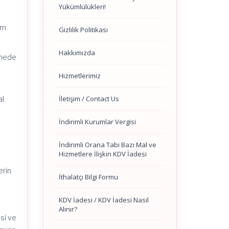
Yükümlülükleri!
im
Gizlilik Politikası
Hakkımızda
irmede
Hizmetlerimiz
İletişim / Contact Us
al
ı
İndirimli Kurumlar Vergisi
İndirimli Orana Tabi Bazı Mal ve
Hizmetlere İlişkin KDV İadesi
erin
İthalatçı Bilgi Formu
KDV İadesi / KDV İadesi Nasıl
Alınır?
esi ve