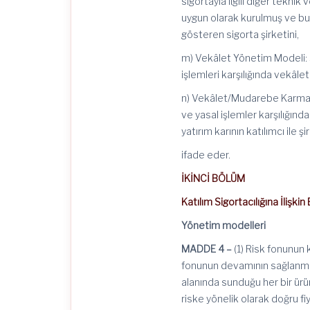
sigortayla ilgili diğer tekni
uygun olarak kurulmuş ve bu Y
gösteren sigorta şirketini,
m) Vekâlet Yönetim Modeli: Şi
işlemleri karşılığında vekâlet
n) Vekâlet/Mudarebe Karmas
ve yasal işlemler karşılığınd
yatırım karının katılımcı ile
ifade
eder.
İKİNCİ BÖLÜM
Katılım Sigortacılığına İlişkin
Yönetim modelleri
MADDE 4 –
(1) Risk fonunun 
fonunun devamının sağlanm
alanında sunduğu her bir ür
riske yönelik olarak doğru f