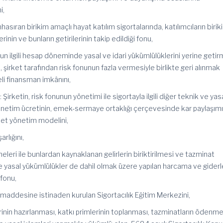
i,
hasıran birikim amaçlı hayat katılım sigortalarında, katılımcıların birik
rinin ve bunların getirilerinin takip edildiği fonu,
nun ilgili hesap döneminde yasal ve idari yükümlülüklerini yerine get
şirket tarafından risk fonunun fazla vermesiyle birlikte geri alınmak
eli finansman imkânını,
irketin, risk fonunun yönetimi ile sigortayla ilgili diğer teknik ve yas
ı yönetim ücretinin, emek-sermaye ortaklığı çerçevesinde kar paylaşım
rket yönetim modelini,
rlığını,
meleri ile bunlardan kaynaklanan gelirlerin biriktirilmesi ve tazminat
le yasal yükümlülükler de
dahil
olmak üzere yapılan harcama ve giderl
 fonu,
maddesine istinaden kurulan Sigortacılık Eğitim Merkezini,
rinin hazırlanması, katkı primlerinin toplanması, tazminatların ödenm