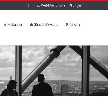
|
WebMail Erişim
|
English
Makaleler
Güncel Mevzuat
İletişim