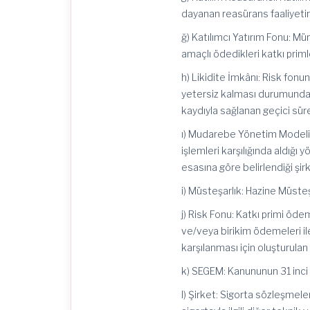
dayanan
reasürans
faaliyetin
ğ) Katılımcı Yatırım Fonu: Mün
amaçlı ödedikleri katkı primle
h) Likidite İmkânı: Risk fonu
yetersiz kalması durumunda, 
kaydıyla sağlanan geçici sür
ı) Mudarebe Yönetim Modeli: Ş
işlemleri karşılığında aldığ
esasına göre belirlendiği şi
i) Müsteşarlık: Hazine Müsteşa
j) Risk Fonu: Katkı primi öde
ve/veya birikim ödemeleri i
karşılanması için oluşturulan
k) SEGEM: Kanununun 31 inci 
l) Şirket: Sigorta sözleşmele