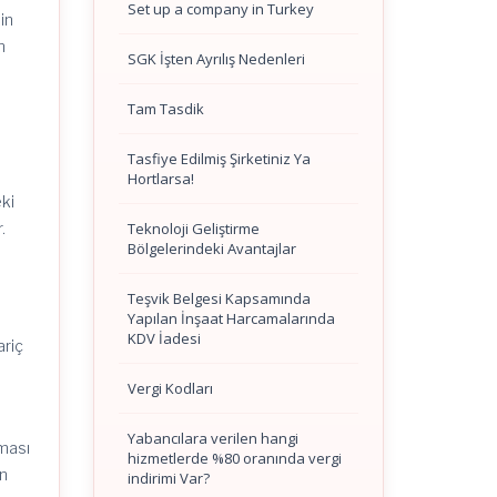
Set up a company in Turkey
in
n
SGK İşten Ayrılış Nedenleri
Tam Tasdik
Tasfiye Edilmiş Şirketiniz Ya
Hortlarsa!
ki
Teknoloji Geliştirme
.
Bölgelerindeki Avantajlar
Teşvik Belgesi Kapsamında
Yapılan İnşaat Harcamalarında
KDV İadesi
ariç
Vergi Kodları
Yabancılara verilen hangi
lması
hizmetlerde %80 oranında vergi
an
indirimi Var?