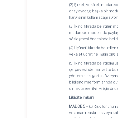
(2) Şirket, vekâlet, mudare
onaylayacağı başka bir mode
hangisinin kullanılacağı sigor
(3) İkinci fıkrada belirtilen 
mudarebe modelinde paylaş
sözleşmesi öncesinde belir
(4) Üçüncü fıkrada belirtil
vekalet ücretine ilişkin bilg
(5) İkinci fıkrada belirtildi
çerçevesinde faaliyette bul
yönteminin sigorta sözleşme
bilgilendirme formlarında duyu
olmak üzere, ilgili yıl için ö
Likidite
imkanı
MADDE 5 –
(1) Risk fonunun 
ve alınan
reasürans
veya kat