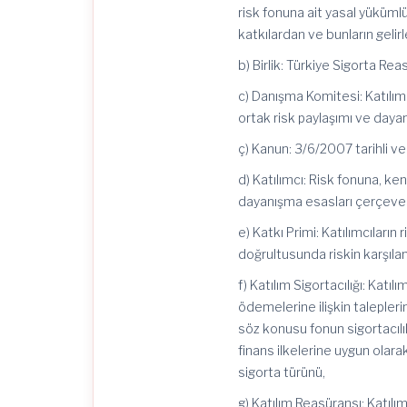
risk fonuna ait yasal yükümlü
katkılardan ve bunların gelirl
b) Birlik: Türkiye Sigorta Reas
c) Danışma Komitesi: Katılım s
ortak risk paylaşımı ve day
ç) Kanun:
3/6/2007
tarihli v
d) Katılımcı: Risk fonuna, kend
dayanışma esasları çerçevesi
e) Katkı Primi: Katılımcıların
doğrultusunda riskin karşılan
f) Katılım Sigortacılığı: Katıl
ödemelerine ilişkin talepleri
söz konusu fonun sigortacılık 
finans ilkelerine uygun olara
sigorta türünü,
g) Katılım Reasüransı: Katılım