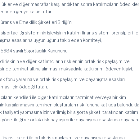
lükler ve diğer masraflar karşılandıktan sonra katılımcıların ödedikler
erinden geriye kalan tutarı,
ürans ve Emeklilik Şirketleri Birliği’ni,
igortacılığı sisteminin işleyişinin katılım finans sistemi prensipleri ile
anışma esaslarına uygunluğunu takip eden Komiteyi,
e 5684 sayılı Sigortacılık Kanununu,
i riskinin ve diğer katılımcıların risklerinin ortak risk paylaşımı ve
nde teminat altına alınması maksadıyla katkı primi ödeyen kişiyi,
 risk fonu yararına ve ortak risk paylaşımı ve dayanışma esasları
ması için ödediği tutarı,
ımcıların kendileri ile diğer katılımcıların tazminat ve/veya birikim
nin karşılanmasını
teminen
oluşturulan risk fonuna katkıda bulunduklar
faaliyeti yapmasına izin verilmiş bir sigorta şirketi tarafından katılım
k yönetildiği ve ortak risk paylaşımı ile dayanışma esaslarına dayanan
 finans ilkeleri ile ortak risk paylaşımı ve dayanışma esaslarına