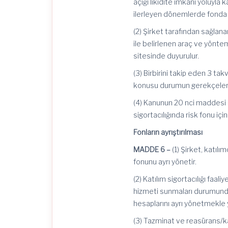
açığı likidite imkanı yoluyla k
ilerleyen dönemlerde fonda o
(2) Şirket tarafından sağlan
ile belirlenen araç ve yönteml
sitesinde duyurulur.
(3) Birbirini takip eden 3 ta
konusu durumun gerekçelerini
(4) Kanunun 20
nci
maddesi 
sigortacılığında risk fonu için
Fonların ayrıştırılması
MADDE 6 –
(1) Şirket, katılı
fonunu ayrı yönetir.
(2) Katılım sigortacılığı faal
hizmeti sunmaları durumunda, 
hesaplarını ayrı yönetmekle
(3) Tazminat ve
reasürans
/k