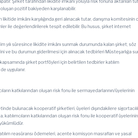
apatır. Şirket tarafından likidite
imkanı
yoluyla risk fonuna aktarılan tut
luşan pozitif bakiyeden karşılanabilir.
an
likitide
imkânı karşılığında geri alınacak tutar, danışma komitesinin 
er ile değerlendirilerek tespit edilebilir. Bu husus, şirket internet
kvim yılı süresince likidite imkânı sunmak durumunda kalan şirket; söz
 ve bu durumun giderilmesi için alınacak tedbirleri Müsteşarlığa su
kapsamında şirket
portföyleri
için belirtilen tedbirler katılım
 de uygulanır.
mcıların katkılarından oluşan risk fonu ile sermayedarlarının/üyelerinin
iyetinde bulunacak kooperatif şirketleri, üyeleri dışındakilere sigortacıl
katılımcıların katkılarından oluşan risk fonu ile kooperatif üyelerini
 yükümlüdür.
atılım reasüransı ödemeleri, acente komisyon masrafları ve yasal