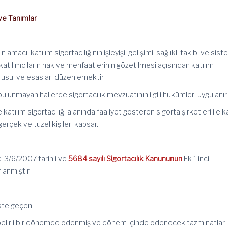
e Tanımlar
 amacı, katılım sigortacılığının işleyişi, gelişimi, sağlıklı takibi ve sis
 katılımcıların hak ve menfaatlerinin gözetilmesi açısından katılım
kin usul ve esasları düzenlemektir.
lunmayan hallerde sigortacılık mevzuatının ilgili hükümleri uygulanır
katılım sigortacılığı alanında faaliyet gösteren sigorta şirketleri ile k
erçek ve tüzel kişileri kapsar.
k,
3/6/2007
tarihli ve
5684 sayılı Sigortacılık Kanununun
Ek 1 inci
lanmıştır.
kte geçen;
n belirli bir dönemde ödenmiş ve dönem içinde ödenecek tazminatlar i