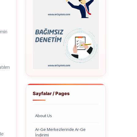
temin
.
atılım
Sayfalar / Pages
About Us
Ar-Ge Merkezlerinde Ar-Ge
le
İndirimi