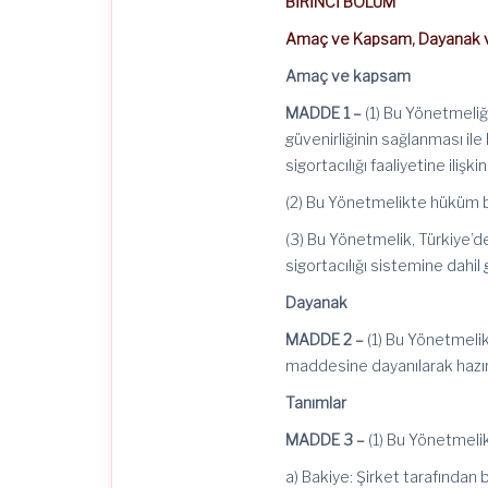
BİRİNCİ BÖLÜM
Amaç ve Kapsam, Dayanak v
Amaç ve kapsam
MADDE 1 –
(1) Bu Yönetmeliğin
güvenirliğinin sağlanması ile
sigortacılığı faaliyetine iliş
(2) Bu Yönetmelikte hüküm bu
(3) Bu Yönetmelik, Türkiye’de 
sigortacılığı sistemine
dahil
g
Dayanak
MADDE 2 –
(1) Bu Yönetmeli
maddesine dayanılarak hazır
Tanımlar
MADDE 3 –
(1) Bu Yönetmeli
a) Bakiye: Şirket tarafında