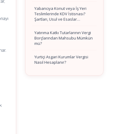
ar,
Yabancıya Konut veya İş Yeri
Teslimlerinde KDV İstisnası?
onayı
Şartları, Usul ve Esaslar…
Yatırıma Katkı Tutarlarının Vergi
Borçlarından Mahsubu Mümkün
mü?
nar.
Yurtiçi Asgari Kurumlar Vergisi
Nasıl Hesaplanır?
ık
n