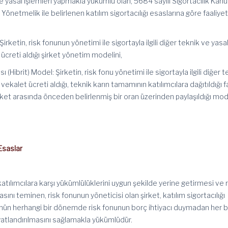
k ve yasal işlemleri yapmakla yükümlü olan, 5684 sayılı Sigortacılık Kan
önetmelik ile belirlenen katılım sigortacılığı esaslarına göre faaliye
rketin, risk fonunun yönetimi ile sigortayla ilgili diğer teknik ve yasa
 ücreti aldığı şirket yönetim modelini,
ı (
Hibrit
) Model: Şirketin, risk fonu yönetimi ile sigortayla ilgili diğer 
a
vekalet
ücreti aldığı, teknik karın tamamının katılımcılara dağıtıldığı 
 şirket arasında önceden belirlenmiş bir oran üzerinden paylaşıldığı mod
 Esaslar
katılımcılara karşı yükümlülüklerini uygun şekilde yerine getirmesi ve 
asını
teminen
, risk fonunun yöneticisi olan şirket, katılım sigortacılığı
ünün herhangi bir dönemde risk fonunun borç ihtiyacı duymadan her b
iyatlandırılmasını sağlamakla yükümlüdür.