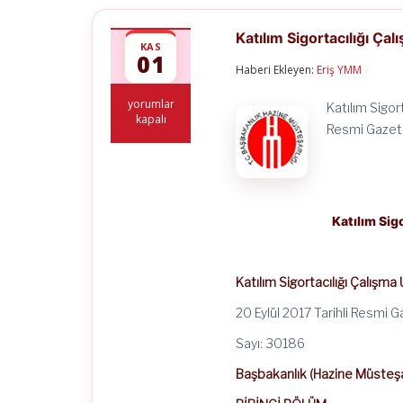
Katılım Sigortacılığı Ça
KAS
01
Haberi Ekleyen:
Eriş YMM
Katılım
yorumlar
Katılım Sigor
Sigortacılığı
kapalı
Resmi Gazete
Çalışma
Usul
ve
Esasları
Hakkında
Yönetmelik
Katılım Sig
için
Katılım Sigortacılığı Çalışm
20 Eylül 2017 Tarihli Resmi 
Sayı: 30186
Başbakanlık (Hazine Müsteşar