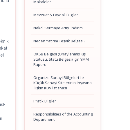
ununa
Makaleler
t
Mevzuat & Faydalı Bilgiler
l
Nakdi Sermaye Artışı İndirimi
Neden Yatırım Teşvik Belgesi?
teknik
fakat
OKSB Belgesi (Onaylanmış Kişi
eli,
Statüsü, Statü Belgesi) İçin YMM
Raporu
Organize Sanayi Bölgeleri ile
Küçük Sanayi Sitelerinin İnşasına
İlişkin KDV İstisnası
Pratik Bilgiler
risk
Responsibilities of the Accounting
ir
Department