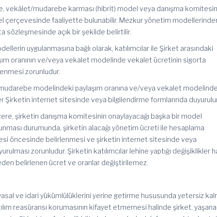
be, vekâlet/mudarebe karması (
hibrit
) model veya danışma komitesin
l çerçevesinde faaliyette bulunabilir.
Mezkur
yönetim modellerinde
ta sözleşmesinde açık bir şekilde belirtilir.
modellerin uygulanmasına bağlı olarak, katılımcılar ile Şirket arasındaki
ım oranının ve/veya
vekalet
modelinde vekalet ücretinin sigorta
lenmesi zorunludur.
en mudarebe modelindeki paylaşım oranına ve/veya
vekalet
modelinde
iler Şirketin internet sitesinde veya bilgilendirme formlarında duyurulur
ği üzere, şirketin danışma komitesinin onaylayacağı başka bir model
unması durumunda, şirketin alacağı yönetim ücreti ile hesaplama
si öncesinde belirlenmesi ve şirketin internet sitesinde veya
rulması zorunludur. Şirketin katılımcılar lehine yaptığı değişiklikler h
nceden belirlenen ücret ve oranlar değiştirilemez.
yasal ve idari yükümlülüklerini yerine getirme hususunda yetersiz ka
ılım reasüransı korumasının kifayet etmemesi halinde şirket, yaşan