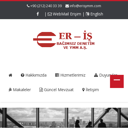
+90 (212) 240 33 39
info@erisymm.com
|
WebMail Erişim
|
English
Hakkımızda
Hizmetlerimiz
Duyurular
Makaleler
Güncel Mevzuat
İletişim