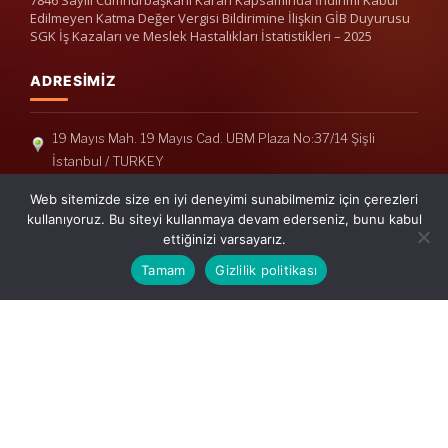
Edilmeyen Katma Değer Vergisi Bildirimine İlişkin GİB Duyurusu
SGK İş Kazaları ve Meslek Hastalıkları İstatistikleri – 2025
ADRESIMIZ
19 Mayıs Mah. 19 Mayıs Cad. UBM Plaza No:37/14 Şişli
İstanbul / TURKEY
Telefon: +90(212) 240 33 39
Web sitemizde size en iyi deneyimi sunabilmemiz için çerezleri
Telefon: +90(212) 248 19 36
kullanıyoruz. Bu siteyi kullanmaya devam ederseniz, bunu kabul
ettiğinizi varsayarız.
info@erisymm.com
Tamam
Gizlilik politikası
PRATIK MENÜ
Ana Sayfa
Hakkımızda
Hizmetlerimiz
Güncel Mevzuat