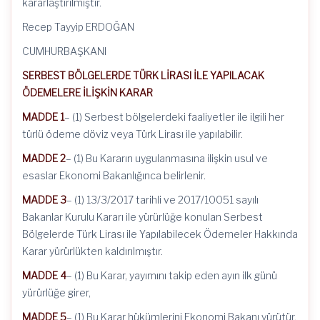
kararlaştırılmıştır.
Recep Tayyip ERDOĞAN
CUMHURBAŞKANI
SERBEST BÖLGELERDE TÜRK LİRASI İLE YAPILACAK
ÖDEMELERE İLİŞKİN KARAR
MADDE 1
– (1) Serbest bölgelerdeki faaliyetler ile ilgili her
türlü ödeme döviz veya Türk Lirası ile yapılabilir.
MADDE 2
– (1) Bu Kararın uygulanmasına ilişkin usul ve
esaslar Ekonomi Bakanlığınca belirlenir.
MADDE 3
– (1) 13/3/2017 tarihli ve 2017/10051 sayılı
Bakanlar Kurulu Kararı ile yürürlüğe konulan Serbest
Bölgelerde Türk Lirası ile Yapılabilecek Ödemeler Hakkında
Karar yürürlükten kaldırılmıştır.
MADDE 4
– (1) Bu Karar, yayımını takip eden ayın ilk günü
yürürlüğe girer,
MADDE 5
– (1) Bu Karar hükümlerini Ekonomi Bakanı yürütür.