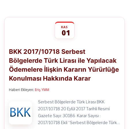
KAS
01
BKK
yorumlar kapalı
2017/10718
BKK 2017/10718 Serbest
Serbest
Bölgelerde
Bölgelerde Türk Lirası ile Yapılacak
Türk
Lirası
Ödemelere İlişkin Kararın Yürürlüğe
ile
Yapılacak
Konulması Hakkında Karar
Ödemelere
İlişkin
Haberi Ekleyen:
Eriş YMM
Kararın
Yürürlüğe
Konulması
Serbest Bölgelerde Türk Lirası BKK
Hakkında
2017/10718 20 Eylül 2017 Tarihli Resmi
Karar
için
Gazete Sayı: 30186 Karar Sayısı :
2017/10718 Ekli “Serbest Bölgelerde Türk…