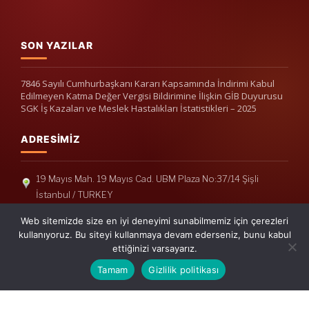
SON YAZILAR
7846 Sayılı Cumhurbaşkanı Kararı Kapsamında İndirimi Kabul
Edilmeyen Katma Değer Vergisi Bildirimine İlişkin GİB Duyurusu
SGK İş Kazaları ve Meslek Hastalıkları İstatistikleri – 2025
ADRESIMIZ
19 Mayıs Mah. 19 Mayıs Cad. UBM Plaza No:37/14 Şişli
İstanbul / TURKEY
Telefon: +90(212) 240 33 39
Web sitemizde size en iyi deneyimi sunabilmemiz için çerezleri
Telefon: +90(212) 248 19 36
kullanıyoruz. Bu siteyi kullanmaya devam ederseniz, bunu kabul
ettiğinizi varsayarız.
info@erisymm.com
Tamam
Gizlilik politikası
PRATIK MENÜ