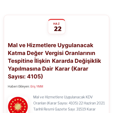
HAZ
22
Mal
yorumlar kapalı
ve
Mal ve Hizmetlere Uygulanacak
Hizmetlere
Uygulanacak
Katma Değer Vergisi Oranlarının
Katma
Değer
Tespitine İlişkin Kararda Değişiklik
Vergisi
Oranlarının
Yapılmasına Dair Karar (Karar
Tespitine
İlişkin
Sayısı: 4105)
Kararda
Değişiklik
Haberi Ekleyen:
Eriş YMM
Yapılmasına
Dair
Karar
Mal ve Hizmetlere Uygulanacak KDV
(Karar
Oranları (Karar Sayısı: 4105) 22 Haziran 2021
Sayısı:
4105)
Tarihli Resmi Gazete Sayı: 31519 Karar