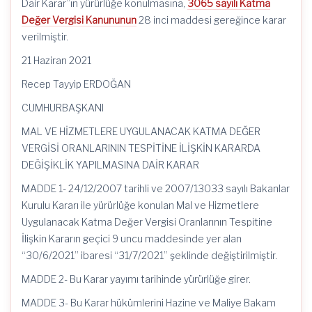
Dair Karar”ın yürürlüğe konulmasına,
3065 sayılı Katma
Değer Vergisi Kanununun
28 inci maddesi gereğince karar
verilmiştir.
21 Haziran 2021
Recep Tayyip ERDOĞAN
CUMHURBAŞKANI
MAL VE HİZMETLERE UYGULANACAK KATMA DEĞER
VERGİSİ ORANLARININ TESPİTİNE İLİŞKİN KARARDA
DEĞİŞİKLİK YAPILMASINA DAİR KARAR
MADDE 1- 24/12/2007 tarihli ve 2007/13033 sayılı Bakanlar
Kurulu Kararı ile yürürlüğe konulan Mal ve Hizmetlere
Uygulanacak Katma Değer Vergisi Oranlarının Tespitine
İlişkin Kararın geçici 9 uncu maddesinde yer alan
“30/6/2021” ibaresi “31/7/2021” şeklinde değiştirilmiştir.
MADDE 2- Bu Karar yayımı tarihinde yürürlüğe girer.
MADDE 3- Bu Karar hükümlerini Hazine ve Maliye Bakam