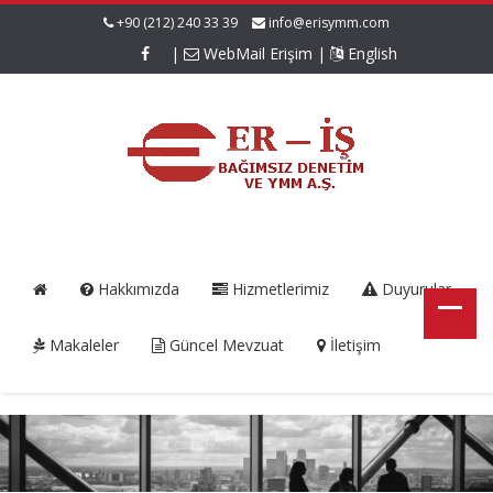
+90 (212) 240 33 39
info@erisymm.com
|
WebMail Erişim
|
English
Hakkımızda
Hizmetlerimiz
Duyurular
Makaleler
Güncel Mevzuat
İletişim