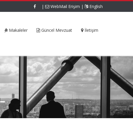
|
WebMail Erişim
|
English
Makaleler
Güncel Mevzuat
İletişim