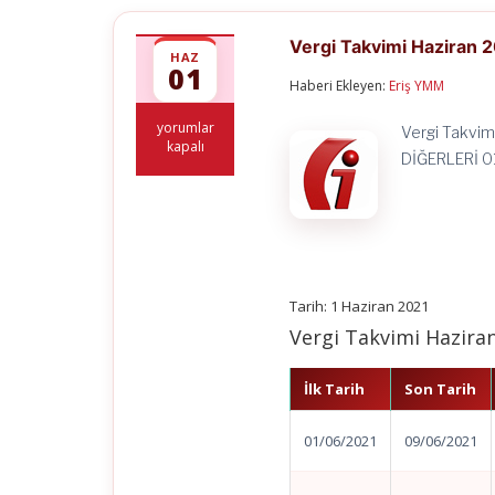
Vergi Takvimi Haziran 
HAZ
01
Haberi Ekleyen:
Eriş YMM
Vergi
yorumlar
Vergi Takvim
Takvimi
kapalı
DİĞERLERİ 0
Haziran
2021
için
Tarih: 1 Haziran 2021
Vergi Takvimi Hazira
İlk Tarih
Son Tarih
01/06/2021
09/06/2021