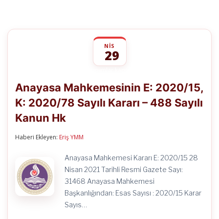
NIS
29
Anayasa
yorumlar kapalı
Mahkemesinin
Anayasa Mahkemesinin E: 2020/15,
E:
2020/15,
K: 2020/78 Sayılı Kararı – 488 Sayılı
K:
2020/78
Kanun Hk
Sayılı
Kararı
–
Haberi Ekleyen:
Eriş YMM
488
Sayılı
Anayasa Mahkemesi Kararı E: 2020/15 28
Kanun
Nisan 2021 Tarihli Resmi Gazete Sayı:
Hk
için
31468 Anayasa Mahkemesi
Başkanlığından: Esas Sayısı : 2020/15 Karar
Sayıs…