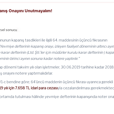
anış Onayını Unutmayalım!
nunun kapanış tasdikleri ile ilgili 64. maddesinin üçüncü fıkrasının
“Yevmiye defterinin kapanış onayı, izleyen faaliyet döneminin altıncı ayın
arar defterinin (Ltd. Şti.’ler için müdürler kurulu karar defterinin ) kapa
minin birinci ayının sonuna kadar notere yaptırılır.”
dönemi takvim yılı olan işletmeler, 30.06.2019 tarihine kadar 2018 y
 onayını notere yaptırmalıdırlar.
1-c bendine göre; 64’üncü maddenin üçüncü fıkrası uyarınca gerekli
9 yılı için 7.658 TL idari para cezası
yla cezalandırılması gerekmektedi
k ortamda tutulması hâlinde yevmiye defterinin kapanışında noter ona