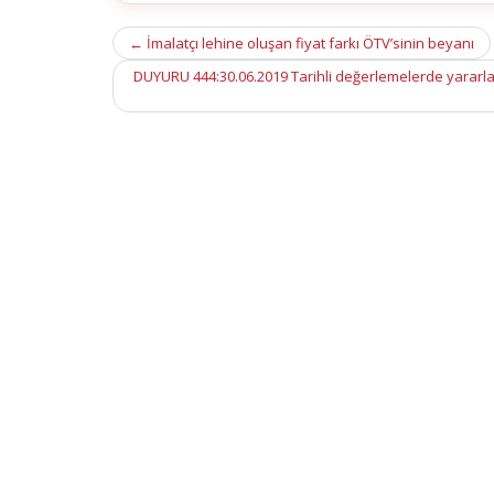
Post
←
İmalatçı lehine oluşan fiyat farkı ÖTV’sinin beyanı
navigation
DUYURU 444:30.06.2019 Tarihli değerlemelerde yararla