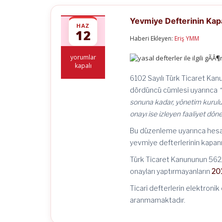
Yevmiye Defterinin Kap
HAZ
12
Haberi Ekleyen:
Eriş YMM
Yevmiye
yorumlar
Defterinin
kapalı
Kapanış
6102 Sayılı Türk Ticaret Kanu
Onayını
dördüncü cümlesi uyarınca
Unutmayalım!
için
sonuna kadar, yönetim kurulu k
onayı ise izleyen faaliyet döne
Bu düzenleme uyarınca hesap 
yevmiye defterlerinin kapanış
Türk Ticaret Kanununun 562/
onayları yaptırmayanların
201
Ticari defterlerin elektroni
aranmamaktadır.