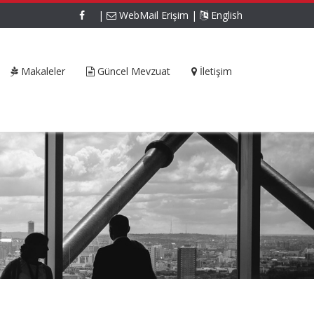
|
WebMail Erişim
|
English
Makaleler
Güncel Mevzuat
İletişim