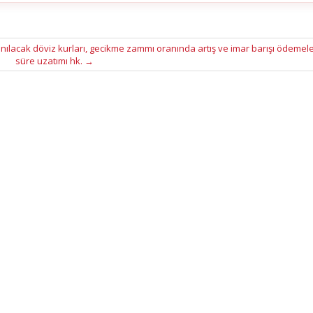
nılacak döviz kurları, gecikme zammı oranında artış ve imar barışı ödemel
süre uzatımı hk.
→