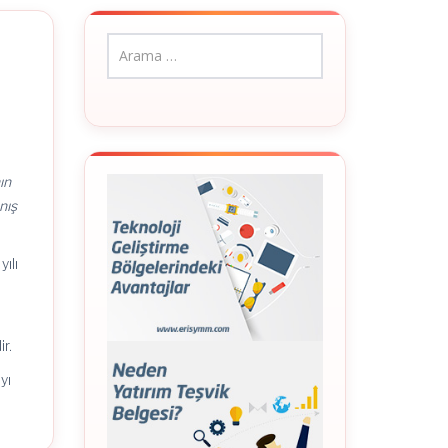
ın
nış
ılı
r.
yı