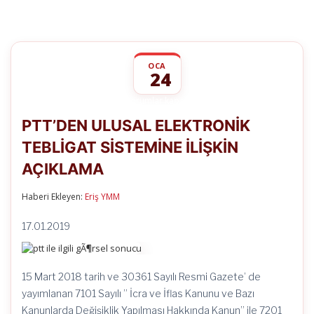
OCA
24
PTT’DEN
yorumlar kapalı
ULUSAL
PTT’DEN ULUSAL ELEKTRONİK
ELEKTRONİK
TEBLİGAT
TEBLİGAT SİSTEMİNE İLİŞKİN
SİSTEMİNE
İLİŞKİN
AÇIKLAMA
AÇIKLAMA
için
Haberi Ekleyen:
Eriş YMM
17.01.2019
​15 Mart 2018 tarih ve 30361 Sayılı Resmi Gazete’ de
yayımlanan 7101 Sayılı ” İcra ve İflas Kanunu ve Bazı
Kanunlarda Değişiklik Yapılması Hakkında Kanun” ile 7201