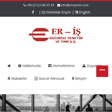
+90 (212) 240 33 39
info@erisymm.com
|
WebMail Erişim
|
English
Hakkımızda
Hizmetlerimiz
Duyurular
Makaleler
Güncel Mevzuat
İletişim