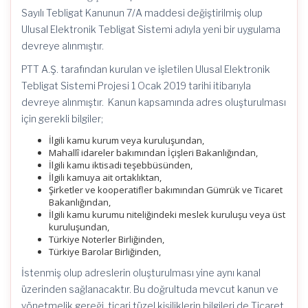
Sayılı Tebligat Kanunun 7/A maddesi değiştirilmiş olup
Ulusal Elektronik Tebligat Sistemi adıyla yeni bir uygulama
devreye alınmıştır.
PTT A.Ş. tarafından kurulan ve işletilen Ulusal Elektronik
Tebligat Sistemi Projesi 1 Ocak 2019 tarihi itibarıyla
devreye alınmıştır. Kanun kapsamında adres oluşturulması
için gerekli bilgiler;
İlgili kamu kurum veya kuruluşundan,
Mahallî idareler bakımından İçişleri Bakanlığından,
İlgili kamu iktisadi teşebbüsünden,
İlgili kamuya ait ortaklıktan,
Şirketler ve kooperatifler bakımından Gümrük ve Ticaret
Bakanlığından,
İlgili kamu kurumu niteliğindeki meslek kuruluşu veya üst
kuruluşundan,
Türkiye Noterler Birliğinden,
Türkiye Barolar Birliğinden,
İstenmiş olup adreslerin oluşturulması yine aynı kanal
üzerinden sağlanacaktır. Bu doğrultuda mevcut kanun ve
yönetmelik gereği ticari tüzel kişiliklerin bilgileri de Ticaret