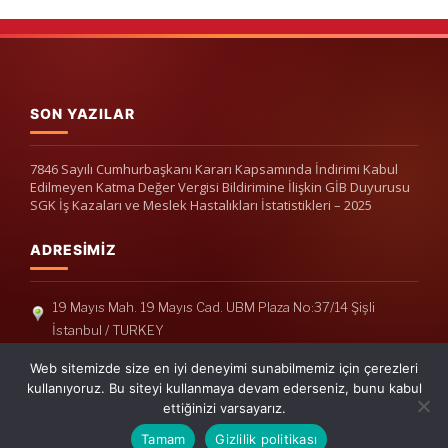
SON YAZILAR
7846 Sayılı Cumhurbaşkanı Kararı Kapsamında İndirimi Kabul
Edilmeyen Katma Değer Vergisi Bildirimine İlişkin GİB Duyurusu
SGK İş Kazaları ve Meslek Hastalıkları İstatistikleri – 2025
ADRESIMIZ
19 Mayıs Mah. 19 Mayıs Cad. UBM Plaza No:37/14 Şişli
İstanbul / TURKEY
Telefon: +90(212) 240 33 39
Web sitemizde size en iyi deneyimi sunabilmemiz için çerezleri
Telefon: +90(212) 248 19 36
kullanıyoruz. Bu siteyi kullanmaya devam ederseniz, bunu kabul
ettiğinizi varsayarız.
info@erisymm.com
Tamam
Gizlilik politikası