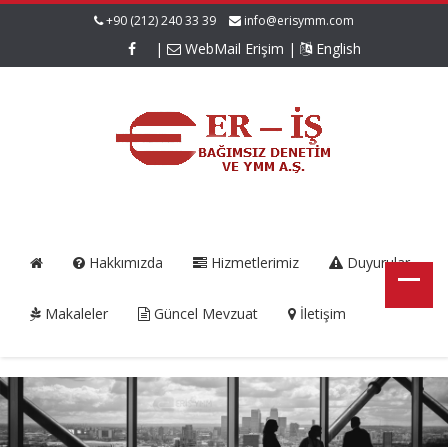
+90 (212) 240 33 39
info@erisymm.com
|
WebMail Erişim
|
English
Hakkımızda
Hizmetlerimiz
Duyurular
Makaleler
Güncel Mevzuat
İletişim