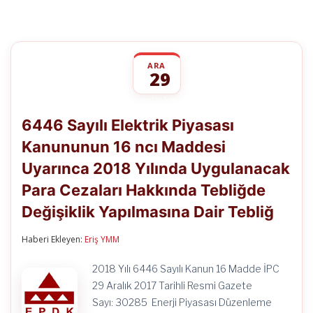
ARA
29
6446
yorumlar kapalı
Sayılı
6446 Sayılı Elektrik Piyasası
Elektrik
Piyasası
Kanununun 16 ncı Maddesi
Kanununun
16
Uyarınca 2018 Yılında Uygulanacak
ncı
Maddesi
Para Cezaları Hakkında Tebliğde
Uyarınca
2018
Değişiklik Yapılmasına Dair Tebliğ
Yılında
Uygulanacak
Haberi Ekleyen:
Eriş YMM
Para
Cezaları
Hakkında
2018 Yılı 6446 Sayılı Kanun 16 Madde İPC
Tebliğde
29 Aralık 2017 Tarihli Resmi Gazete
Değişiklik
Yapılmasına
Sayı: 30285 Enerji Piyasası Düzenleme