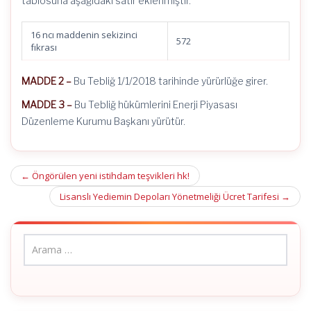
tablosuna aşağıdaki satır eklenmiştir.
16 ncı maddenin sekizinci
572
fıkrası
MADDE 2 –
Bu Tebliğ 1/1/2018 tarihinde yürürlüğe girer.
MADDE 3 –
Bu Tebliğ hükümlerini Enerji Piyasası
Düzenleme Kurumu Başkanı yürütür.
Post
←
Öngörülen yeni istihdam teşvikleri hk!
navigation
Lisanslı Yediemin Depoları Yönetmeliği Ücret Tarifesi
→