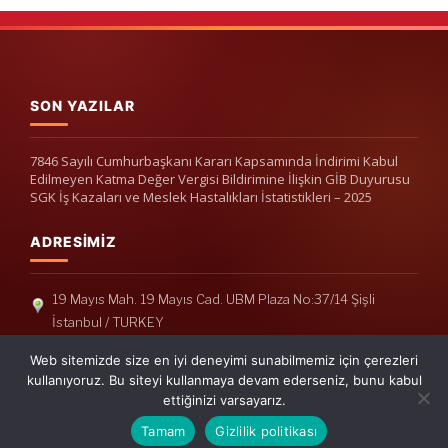
SON YAZILAR
7846 Sayılı Cumhurbaşkanı Kararı Kapsamında İndirimi Kabul
Edilmeyen Katma Değer Vergisi Bildirimine İlişkin GİB Duyurusu
SGK İş Kazaları ve Meslek Hastalıkları İstatistikleri – 2025
ADRESIMIZ
19 Mayıs Mah. 19 Mayıs Cad. UBM Plaza No:37/14 Şişli
İstanbul / TURKEY
Telefon: +90(212) 240 33 39
Web sitemizde size en iyi deneyimi sunabilmemiz için çerezleri
Telefon: +90(212) 248 19 36
kullanıyoruz. Bu siteyi kullanmaya devam ederseniz, bunu kabul
ettiğinizi varsayarız.
info@erisymm.com
Tamam
Gizlilik politikası