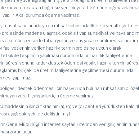
da işletme güvenliği sağlanmış yeraltı ocağında üretim faaliyetleri d
 ile mevcut ocaktan bağımsız yeni bir yeraltı kömür ocağı hazırlanma
yapılır. Aksi durumda ödeme yapılmaz.
iş ruhsat sahalarında ya da ruhsat sahasında ilk defa yer altı işletmes
 projesinde madene ulaşmak, ocak alt yapısı, nakliyat ve havalandı
e ve kömür içerisinde taban yolları ve baş yukarı sürülmesi ve üretim
k faaliyetlerinin verilen hazırlık termin projesine uygun olarak
etkik ile tespitinin yapılması durumunda bu hazırlık faaliyetlerine
min süresi sonuna kadar destek ödemesi yapılır. Hazırlık termin süres
ağlanmış bir şekilde üretim faaliyetlerine geçilmemesi durumunda
demesi yapılmaz.
a poliçesi, destek ödenmesi için başvuruda bulunan ruhsat sahibi öze
ırılmayan yeraltı çalışanları için ödeme yapılmaz.”
ci maddesinin ikinci fıkrasının (a), (b) ve (d) bentleri yürürlükten kaldırı
ası aşağıdaki şekilde değiştirilmiştir.
rın Genel Müdürlüğün internet sayfası üzerinden veri girişlerinin ruhs
lması zorunludur: