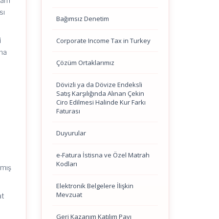
evam
sı
Bağımsız Denetim
Corporate Income Tax in Turkey
i
rma
Çözüm Ortaklarımız
Dövizli ya da Dövize Endeksli
Satış Karşılığında Alınan Çekin
i
Ciro Edilmesi Halinde Kur Farkı
Faturası
Duyurular
l
e-Fatura İstisna ve Özel Matrah
Kodları
lmış
Elektronik Belgelere İlişkin
Mevzuat
at
Geri Kazanım Katılım Payı