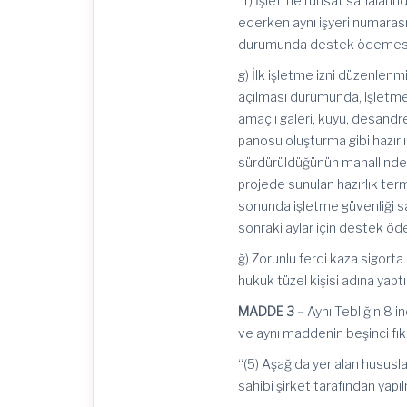
“f) İşletme ruhsat sahaların
ederken aynı işyeri numarası
durumunda destek ödemesi 
g) İlk işletme izni düzenlenm
açılması durumunda, işletme
amaçlı galeri, kuyu, desandr
panosu oluşturma gibi hazırlı
sürdürüldüğünün mahallinde t
projede sunulan hazırlık ter
sonunda işletme güvenliği s
sonraki aylar için destek ö
ğ) Zorunlu ferdi kaza sigort
hukuk tüzel kişisi adına yapt
MADDE 3 –
Aynı Tebliğin 8 in
ve aynı maddenin beşinci fıkr
“(5) Aşağıda yer alan hususla
sahibi şirket tarafından yapı