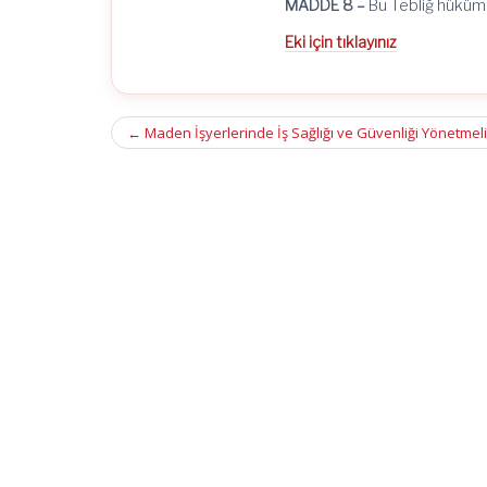
MADDE 8 –
Bu Tebliğ hükümle
Eki için tıklayınız
Post
←
Maden İşyerlerinde İş Sağlığı ve Güvenliği Yönetmel
navigation