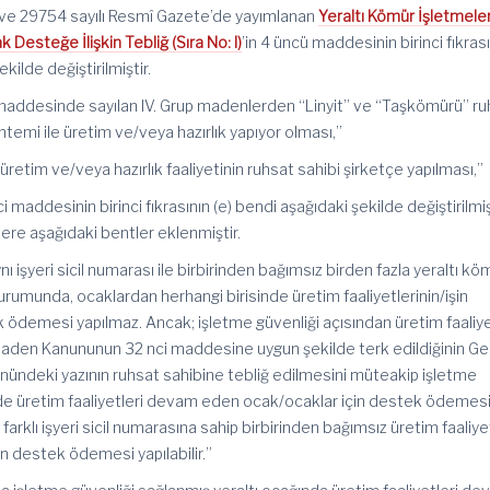
 ve 29754 sayılı Resmî Gazete’de yayımlanan
Yeraltı Kömür İşletmele
 Desteğe İlişkin Tebliğ (Sıra No: l)
’in 4 üncü maddesinin birinci fıkras
ekilde değiştirilmiştir.
maddesinde sayılan IV. Grup madenlerden “Linyit” ve “Taşkömürü” ru
temi ile üretim ve/veya hazırlık yapıyor olması,”
üretim ve/veya hazırlık faaliyetinin ruhsat sahibi şirketçe yapılması,”
ci maddesinin birinci fıkrasının (e) bendi aşağıdaki şekilde değiştirilmi
re aşağıdaki bentler eklenmiştir.
nı işyeri sicil numarası ile birbirinden bağımsız birden fazla yeraltı kö
rumunda, ocaklardan herhangi birisinde üretim faaliyetlerinin/işin
ödemesi yapılmaz. Ancak; işletme güvenliği açısından üretim faaliye
aden Kanununun 32 nci maddesine uygun şekilde terk edildiğinin Ge
nündeki yazının ruhsat sahibine tebliğ edilmesini müteakip işletme
ilde üretim faaliyetleri devam eden ocak/ocaklar için destek ödemes
 farklı işyeri sicil numarasına sahip birbirinden bağımsız üretim faaliye
n destek ödemesi yapılabilir.”