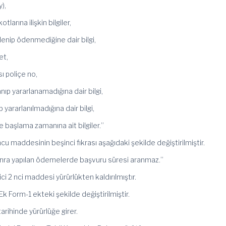
y),
larına ilişkin bilgiler,
ödenip ödenmediğine dair bilgi,
et,
ı poliçe no,
nıp yararlanamadığına dair bilgi,
p yararlanılmadığına dair bilgi,
e başlama zamanına ait bilgiler.”
ncu maddesinin beşinci fıkrası aşağıdaki şekilde değiştirilmiştir.
onra yapılan ödemelerde başvuru süresi aranmaz.”
ici 2 nci maddesi yürürlükten kaldırılmıştır.
 Ek Form-1 ekteki şekilde değiştirilmiştir.
arihinde yürürlüğe girer.