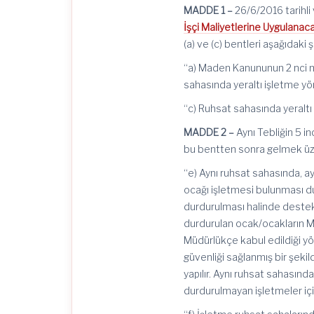
MADDE 1 –
26/6/2016 tarihli
İşçi Maliyetlerine Uygulanacak
(a) ve (c) bentleri aşağıdaki ş
“a) Maden Kanununun 2 nci 
sahasında yeraltı işletme yön
“c) Ruhsat sahasında yeraltı 
MADDE 2 –
Aynı Tebliğin 5 in
bu bentten sonra gelmek üze
“e) Aynı ruhsat sahasında, ay
ocağı işletmesi bulunması du
durdurulması halinde destek 
durdurulan ocak/ocakların M
Müdürlükçe kabul edildiği yö
güvenliği sağlanmış bir şek
yapılır. Aynı ruhsat sahasında
durdurulmayan işletmeler içi