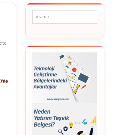
ğ
zete
)’de