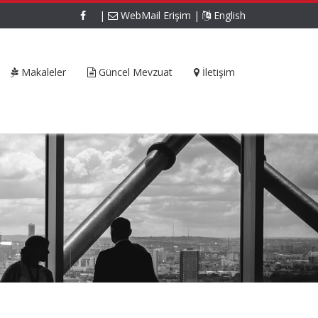
|
WebMail Erişim
|
English
Makaleler
Güncel Mevzuat
İletişim