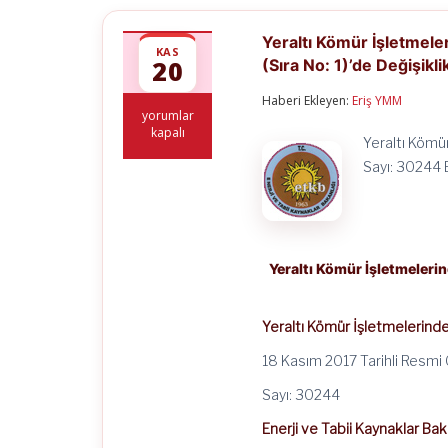
Yeraltı Kömür İşletmeler
KAS
20
(Sıra No: 1)’de Değişikl
Haberi Ekleyen:
Eriş YMM
Yeraltı
yorumlar
Kömür
kapalı
Yeraltı Kömü
İşletmelerinde
İşçi
Sayı: 30244 
Maliyetlerine
Uygulanacak
Desteğe
İlişkin
Tebliğ
(Sıra
Yeraltı Kömür İşletmelerin
No:
1)’de
Değişiklik
Yeraltı Kömür İşletmelerinde
Yapılmasına
Dair
18 Kasım 2017 Tarihli Resmi
Tebliğ
için
Sayı: 30244
Enerji ve Tabii Kaynaklar Bak