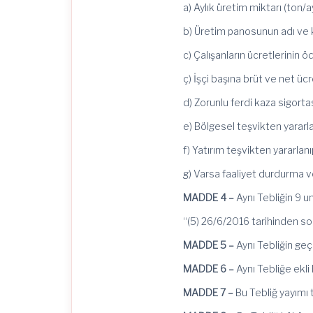
a) Aylık üretim miktarı (ton/a
b) Üretim panosunun adı ve kot
c) Çalışanların ücretlerinin 
ç) İşçi başına brüt ve net ücr
d) Zorunlu ferdi kaza sigortas
e) Bölgesel teşvikten yararla
f) Yatırım teşvikten yararlanı
g) Varsa faaliyet durdurma v
MADDE 4 –
Aynı Tebliğin 9 u
“(5) 26/6/2016 tarihinden s
MADDE 5 –
Aynı Tebliğin geç
MADDE 6 –
Aynı Tebliğe ekli
MADDE 7 –
Bu Tebliğ yayımı t