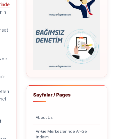
rinde
ının
hsat
ş ve
mür
tleri
Sayfalar / Pages
nel
i
About Us
ti
Ar-Ge Merkezlerinde Ar-Ge
İndirimi