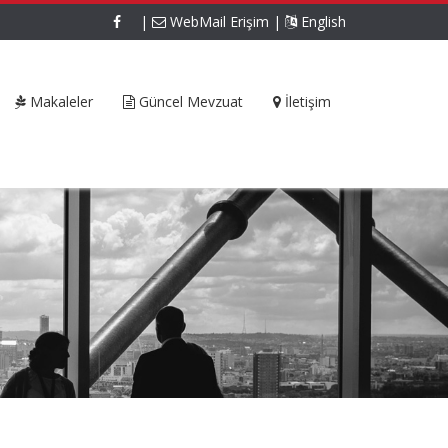
|
WebMail Erişim
|
English
Makaleler
Güncel Mevzuat
İletişim