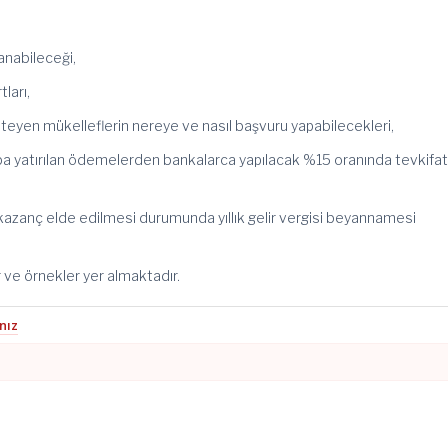
anabileceği,
ları,
teyen mükelleflerin nereye ve nasıl başvuru yapabilecekleri,
a yatırılan ödemelerden bankalarca yapılacak %15 oranında tevkifa
 kazanç elde edilmesi durumunda yıllık gelir vergisi beyannamesi
ler ve örnekler yer almaktadır.
ınız