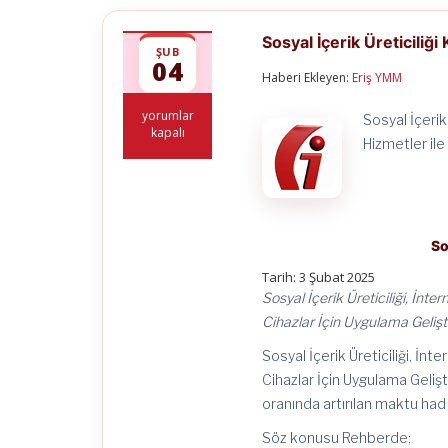
Sosyal İçerik Üreticiliği
ŞUB
04
Haberi Ekleyen:
Eriş YMM
Sosyal
yorumlar
Sosyal İçerik
İçerik
kapalı
Hizmetler ile
Üreticiliği
Kazanç
İstisnası
Rehberi
için
So
Tarih: 3 Şubat 2025
Sosyal İçerik Üreticiliği, İnt
Cihazlar İçin Uygulama Gelişti
Sosyal İçerik Üreticiliği, İn
Cihazlar İçin Uygulama Geliş
oranında artırılan maktu had
Söz konusu Rehberde;