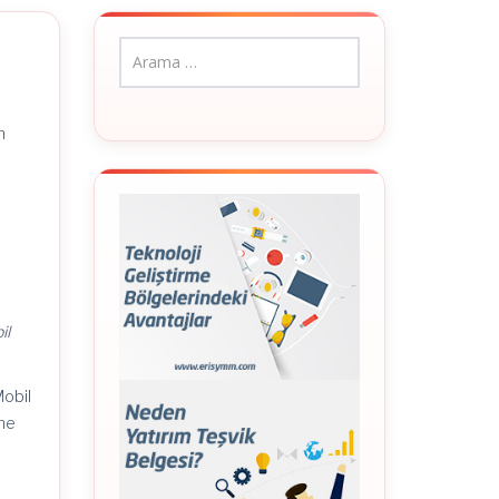
n
il
Mobil
eme