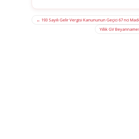
Post
←
193 Sayılı Gelir Vergisi Kanununun Geçici 67 nci Mad
navigation
Yıllık GV Beyannames