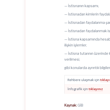
— İstisnanın kapsamı,
— İstisnadan kimlerin faydal
— İstisnadan faydalanma şart
— İstisnadan faydalanmak is
— İstisna kapsamında hesab
ilişkin işlemler,
— İstisna tutarının üzerinde
verilmesi,
gibi konularda ayrıntılı bilgi
Rehbere ulaşmak için
tıklay
İnfografik için
tıklayınız
Kaynak:
GİB