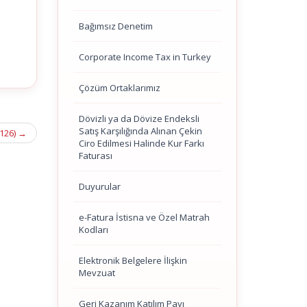
Bağımsız Denetim
Corporate Income Tax in Turkey
Çözüm Ortaklarımız
Dövizli ya da Dövize Endeksli
Satış Karşılığında Alınan Çekin
9126)
→
Ciro Edilmesi Halinde Kur Farkı
Faturası
Duyurular
e-Fatura İstisna ve Özel Matrah
Kodları
Elektronik Belgelere İlişkin
Mevzuat
Geri Kazanım Katılım Payı