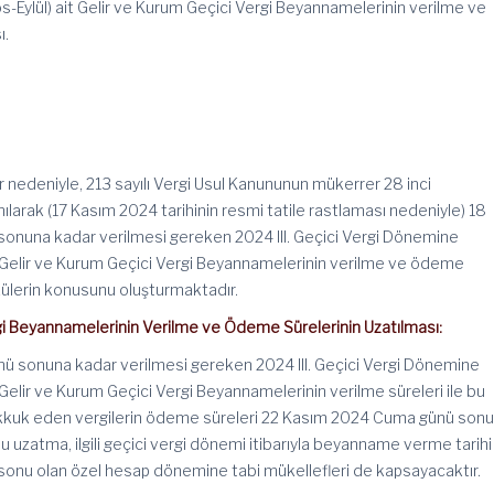
ylül) ait Gelir ve Kurum Geçici Vergi Beyannamelerinin verilme ve
ı.
er nedeniyle, 213 sayılı Vergi Usul Kanununun mükerrer 28 inci
arak (17 Kasım 2024 tarihinin resmi tatile rastlaması nedeniyle) 18
onuna kadar verilmesi gereken 2024 III. Geçici Vergi Dönemine
 Gelir ve Kurum Geçici Vergi Beyannamelerinin verilme ve ödeme
rkülerin konusunu oluşturmaktadır.
rgi Beyannamelerinin Verilme ve Ödeme Sürelerinin Uzatılması:
ü sonuna kadar verilmesi gereken 2024 III. Geçici Vergi Dönemine
elir ve Kurum Geçici Vergi Beyannamelerinin verilme süreleri ile bu
kuk eden vergilerin ödeme süreleri 22 Kasım 2024 Cuma günü son
u uzatma, ilgili geçici vergi dönemi itibarıyla beyanname verme tarihi
onu olan özel hesap dönemine tabi mükellefleri de kapsayacaktır.