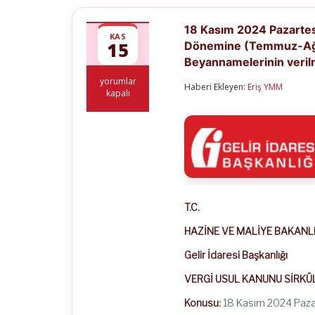
18 Kasım 2024 Pazartesi
KAS
15
Dönemine (Temmuz-Ağust
Beyannamelerinin veril
18
yorumlar
Haberi Ekleyen:
Eriş YMM
Kasım
kapalı
2024
Pazartesi
günü
sonuna
kadar
verilmesi
gereken
2024
III.
T.C.
Geçici
Vergi
HAZİNE VE MALİYE BAKANLI
Dönemine
(Temmuz-
Gelir İdaresi Başkanlığı
Ağustos-
Eylül)
VERGİ USUL KANUNU SİRKÜL
ait
Gelir
Konusu:
18 Kasım 2024 Pazar
ve