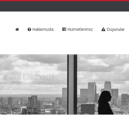
Hakkımızda
Hizmetlerimiz
Duyurular