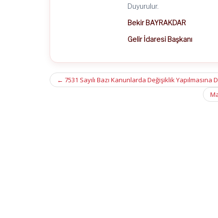
Duyurulur.
Bekir BAYRAKDAR
Gelir İdaresi Başkanı
Post
←
7531 Sayılı Bazı Kanunlarda Değişiklik Yapılmasına 
navigation
Ma