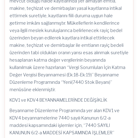
mevcut olduğu hâlde kayıtlarında yer almayan emtia,
makine, teçhizat ve demirbaşları yasal kayıtlarına intikal
ettirmek suretiyle, kayıtlarını fiili duruma uygun hale
getirme imkânı sağlanmıştır. Mükelleflerin kendilerince
veya ilgili meslek kuruluşlarınca belirlenecek rayiç bedel
üzerinden beyan edilerek kayıtlara intikal ettirilecek
makine, teçhizat ve demirbaşlar ile emtianın rayiç bedeli
üzerinden tabi oldukları oranın yarısı esas alınmak suretiyle
hesaplanan katma değer vergilerinin beyanında
kullanılmak üzere hazırlanan “Vergi Sorumluları İçin Katma
Değer Vergisi Beyannamesi (Ek:18-Ek:19)” Beyanname
Düzenleme Programında “Yeni(7440 Stok Beyanı)”
menüsüne eklenmiştir.
KDV1 ve KDV4 BEYANNAMELERİNDE DEĞİŞİKLİK
Beyanname Düzenleme Programında yer alan KDV1 ve
KDV4 beyannamelerine 7440 sayılı Kanunun 6/2-a
maddesi kapsamındaki işlemler için, “7440 SAYILI
KANUNUN 6/2-a MADDESİ KAPSAMINDA İŞLEMLER”