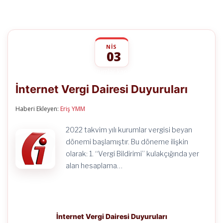
NIS
03
İnternet
yorumlar kapalı
Vergi
İnternet Vergi Dairesi Duyuruları
Dairesi
Duyuruları
için
Haberi Ekleyen:
Eriş YMM
2022 takvim yılı kurumlar vergisi beyan
dönemi başlamıştır. Bu döneme ilişkin
olarak: 1. “Vergi Bildirimi” kulakçığında yer
alan hesaplama…
İnternet Vergi Dairesi Duyuruları