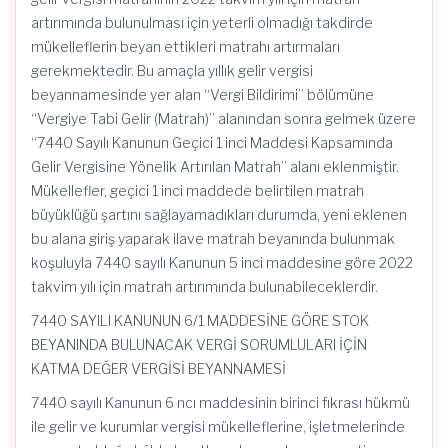
artırımında bulunulması için yeterli olmadığı takdirde
mükelleflerin beyan ettikleri matrahı artırmaları
gerekmektedir. Bu amaçla yıllık gelir vergisi
beyannamesinde yer alan “Vergi Bildirimi” bölümüne
“Vergiye Tabi Gelir (Matrah)” alanından sonra gelmek üzere
“7440 Sayılı Kanunun Geçici 1 inci Maddesi Kapsamında
Gelir Vergisine Yönelik Artırılan Matrah” alanı eklenmiştir.
Mükellefler, geçici 1 inci maddede belirtilen matrah
büyüklüğü şartını sağlayamadıkları durumda, yeni eklenen
bu alana giriş yaparak ilave matrah beyanında bulunmak
koşuluyla 7440 sayılı Kanunun 5 inci maddesine göre 2022
takvim yılı için matrah artırımında bulunabileceklerdir.
7440 SAYILI KANUNUN 6/1 MADDESİNE GÖRE STOK
BEYANINDA BULUNACAK VERGİ SORUMLULARI İÇİN
KATMA DEĞER VERGİSİ BEYANNAMESİ
7440 sayılı Kanunun 6 ncı maddesinin birinci fıkrası hükmü
ile gelir ve kurumlar vergisi mükelleflerine, işletmelerinde