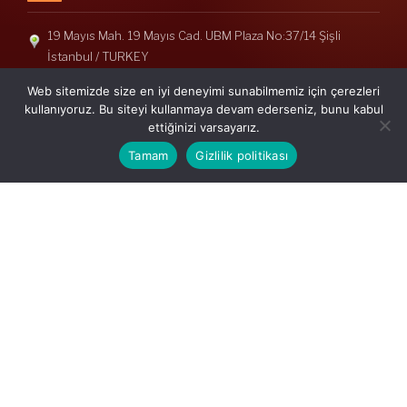
19 Mayıs Mah. 19 Mayıs Cad. UBM Plaza No:37/14 Şişli
İstanbul / TURKEY
Telefon: +90(212) 240 33 39
Web sitemizde size en iyi deneyimi sunabilmemiz için çerezleri
Telefon: +90(212) 248 19 36
kullanıyoruz. Bu siteyi kullanmaya devam ederseniz, bunu kabul
ettiğinizi varsayarız.
info@erisymm.com
Tamam
Gizlilik politikası
PRATIK MENÜ
Ana Sayfa
Hakkımızda
Hizmetlerimiz
Güncel Mevzuat
İletişim