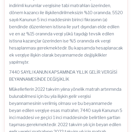
indirimli kurumlar vergisine tabi matrahları üzerinden,
dönem kazancı ile ilişkilendirilmeksizin %10 oranında, 5520
sayılı Kanunun 5 inci maddesinin birinci fıkrasının (a)
bendinde düzenlenen istisna ile yurt dışından elde edilen
ve en az %15 oranında vergi yükü taşıdığı tevsik edilen
istisna kazançlar üzerinden ise %5 oranında ek vergi
hesaplanması gerekmektedir. Bu kapsamda hesaplanacak
ek vergiye ilişkin olarak beyannamede değişiklikler
yapılmıştır.
7440 SAYILI KANUN KAPSAMINDA YILLIK GELİR VERGİSİ
BEYANNAMESİNDE DEĞİŞİKLİK
Mükelleflerin 2022 takvim yılına yönelik matrah artırımında
bulunabilmesi için bu yıla ilişkin gelir vergisi
beyannamesinin verilmiş olması ve bu beyannamede
beyan edilen vergiye esas matrahın; 7440 sayılı Kanunun 5
inci maddesi ve geçici 1 inci maddesinde belirtilen şartları
taşıması gerekmektedir. 2022 takvim yılı için beyan edilen
gelir vergisi matrahının 2022 takvim yılı için matrah