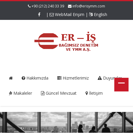
+90 (212) 240 33 39
info@erisymm.com
|
WebMail Erişim
|
English
Hakkımızda
Hizmetlerimiz
Duyurular
Makaleler
Güncel Mevzuat
İletişim