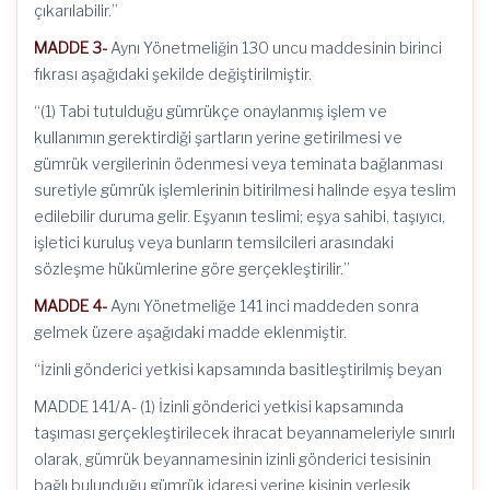
çıkarılabilir.”
MADDE 3-
Aynı Yönetmeliğin 130 uncu maddesinin birinci
fıkrası aşağıdaki şekilde değiştirilmiştir.
“(1) Tabi tutulduğu gümrükçe onaylanmış işlem ve
kullanımın gerektirdiği şartların yerine getirilmesi ve
gümrük vergilerinin ödenmesi veya teminata bağlanması
suretiyle gümrük işlemlerinin bitirilmesi halinde eşya teslim
edilebilir duruma gelir. Eşyanın teslimi; eşya sahibi, taşıyıcı,
işletici kuruluş veya bunların temsilcileri arasındaki
sözleşme hükümlerine göre gerçekleştirilir.”
MADDE 4-
Aynı Yönetmeliğe 141 inci maddeden sonra
gelmek üzere aşağıdaki madde eklenmiştir.
“İzinli gönderici yetkisi kapsamında basitleştirilmiş beyan
MADDE 141/A- (1) İzinli gönderici yetkisi kapsamında
taşıması gerçekleştirilecek ihracat beyannameleriyle sınırlı
olarak, gümrük beyannamesinin izinli gönderici tesisinin
bağlı bulunduğu gümrük idaresi yerine kişinin yerleşik