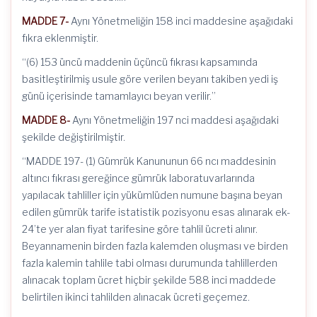
MADDE 7-
Aynı Yönetmeliğin 158 inci maddesine aşağıdaki
fıkra eklenmiştir.
“(6) 153 üncü maddenin üçüncü fıkrası kapsamında
basitleştirilmiş usule göre verilen beyanı takiben yedi iş
günü içerisinde tamamlayıcı beyan verilir.”
MADDE 8-
Aynı Yönetmeliğin 197 nci maddesi aşağıdaki
şekilde değiştirilmiştir.
“MADDE 197- (1) Gümrük Kanununun 66 ncı maddesinin
altıncı fıkrası gereğince gümrük laboratuvarlarında
yapılacak tahliller için yükümlüden numune başına beyan
edilen gümrük tarife istatistik pozisyonu esas alınarak ek-
24’te yer alan fiyat tarifesine göre tahlil ücreti alınır.
Beyannamenin birden fazla kalemden oluşması ve birden
fazla kalemin tahlile tabi olması durumunda tahlillerden
alınacak toplam ücret hiçbir şekilde 588 inci maddede
belirtilen ikinci tahlilden alınacak ücreti geçemez.