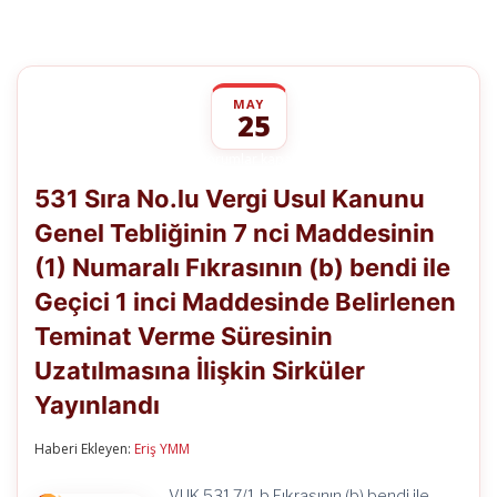
MAY
25
531
yorumlar kapalı
Sıra
531 Sıra No.lu Vergi Usul Kanunu
No.lu
Vergi
Genel Tebliğinin 7 nci Maddesinin
Usul
Kanunu
(1) Numaralı Fıkrasının (b) bendi ile
Genel
Tebliğinin
Geçici 1 inci Maddesinde Belirlenen
7
nci
Teminat Verme Süresinin
Maddesinin
Uzatılmasına İlişkin Sirküler
(1)
Numaralı
Yayınlandı
Fıkrasının
(b)
bendi
Haberi Ekleyen:
Eriş YMM
ile
Geçici
VUK 531 7/1-b Fıkrasının (b) bendi ile