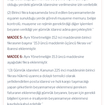
olduğu yerdeki gümrük idaresine verilmesine izin verilebilir.
(2) Birinci fıkra kapsamında tescil edilen beyannamelerde
eşyanın sunulduğu yerde görevli muayene memuru; belge
kontrolü, muayene ve rejimin gerektirdiği diğer işlemleri
beyanın verildiği yer gümrük idaresi adına gerçekleştirir.”
MADDE 5-
Aynı Yönetmeliğin 152 nci maddesinin birinci
fıkrasının başına “153 üncü maddenin üçüncü fıkrası ve”
ibaresi eklenmiştir.
MADDE 6-
Aynı Yönetmeliğin 153 üncü maddesine
aşağıdaki fıkra eklenmiştir.
“(3) Gümrük idareleri, Kanunun 225 inci maddesinin birinci
fıkrası hükmü uyarınca dolaylı temsilci olarak
yetkilendirilen posta idaresi ve hızlı kargo taşımacılığı
yapan şirketlerin beyannameye eklenmesi gereken
faturanın eklenmediği gümrük beyanını, beyan için gerekli
bilgileri içeren e-irsaliyenin beyannameye eklenmesi
kaydıyla kabul edebilir.”