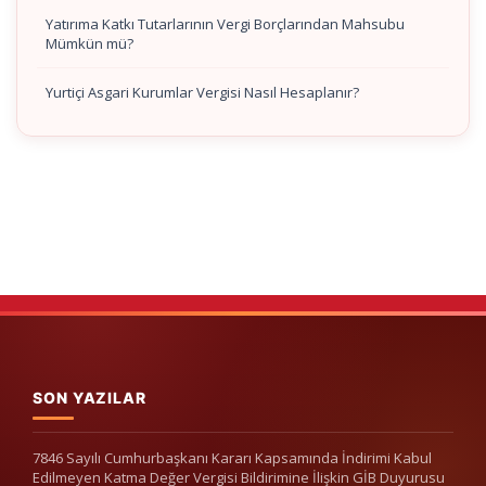
Yatırıma Katkı Tutarlarının Vergi Borçlarından Mahsubu
Mümkün mü?
Yurtiçi Asgari Kurumlar Vergisi Nasıl Hesaplanır?
SON YAZILAR
7846 Sayılı Cumhurbaşkanı Kararı Kapsamında İndirimi Kabul
Edilmeyen Katma Değer Vergisi Bildirimine İlişkin GİB Duyurusu