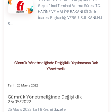
1
inci
Geçici 1 inci Teminat Verme Süresi T.C.
Maddesinde
HAZİNE VE MALİYE BAKANLIĞI Gelir
Belirlenen
Teminat
İdaresi Başkanlığı VERGİ USUL KANUNU
Verme
S…
Süresinin
Uzatılmasına
İlişkin
Sirküler
Yayınlandı
için
Gümrük Yönetmeliğinde Değişiklik Yapılmasına Dair
Yönetmelik
Tarih: 25 Mayıs 2022
Gümrük Yönetmeliğinde Değişiklik
25/05/2022
25 Mayıs 2022 Tarihli Resmi Gazete