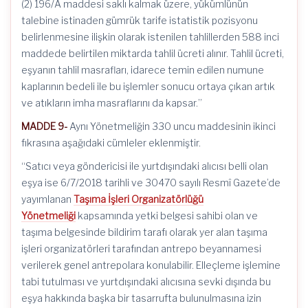
(2) 196/A maddesi saklı kalmak üzere, yükümlünün
talebine istinaden gümrük tarife istatistik pozisyonu
belirlenmesine ilişkin olarak istenilen tahlillerden 588 inci
maddede belirtilen miktarda tahlil ücreti alınır. Tahlil ücreti,
eşyanın tahlil masrafları, idarece temin edilen numune
kaplarının bedeli ile bu işlemler sonucu ortaya çıkan artık
ve atıkların imha masraflarını da kapsar.”
MADDE 9-
Aynı Yönetmeliğin 330 uncu maddesinin ikinci
fıkrasına aşağıdaki cümleler eklenmiştir.
“Satıcı veya göndericisi ile yurtdışındaki alıcısı belli olan
eşya ise 6/7/2018 tarihli ve 30470 sayılı Resmî Gazete’de
yayımlanan
Taşıma İşleri Organizatörlüğü
Yönetmeliği
kapsamında yetki belgesi sahibi olan ve
taşıma belgesinde bildirim tarafı olarak yer alan taşıma
işleri organizatörleri tarafından antrepo beyannamesi
verilerek genel antrepolara konulabilir. Elleçleme işlemine
tabi tutulması ve yurtdışındaki alıcısına sevki dışında bu
eşya hakkında başka bir tasarrufta bulunulmasına izin