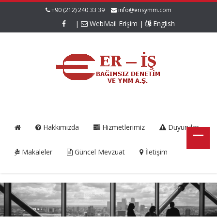
+90 (212) 240 33 39
info@erisymm.com
|
WebMail Erişim
|
English
Hakkımızda
Hizmetlerimiz
Duyurular
Makaleler
Güncel Mevzuat
İletişim