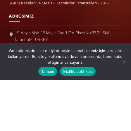
SGK İş Kazaları ve Meslek Hastalıkları İstatistikleri – 2025
ADRESIMIZ
19 Mayıs Mah. 19 Mayıs Cad. UBM Plaza No:37/14 Şişli
İstanbul / TURKEY
Telefon: +90(212) 240 33 39
Web sitemizde size en iyi deneyimi sunabilmemiz için çerezleri
Telefon: +90(212) 248 19 36
kullanıyoruz. Bu siteyi kullanmaya devam ederseniz, bunu kabul
ettiğinizi varsayarız.
info@erisymm.com
Tamam
Gizlilik politikası
PRATIK MENÜ
Ana Sayfa
Hakkımızda
Hizmetlerimiz
Güncel Mevzuat
İletişim