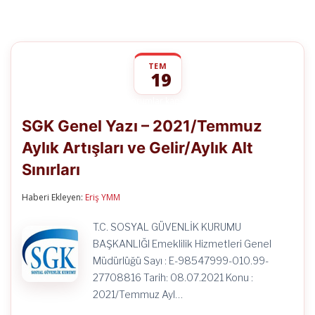
TEM
19
SGK
yorumlar kapalı
Genel
SGK Genel Yazı – 2021/Temmuz
Yazı
–
Aylık Artışları ve Gelir/Aylık Alt
2021/Temmuz
Aylık
Sınırları
Artışları
ve
Gelir/Aylık
Haberi Ekleyen:
Eriş YMM
Alt
Sınırları
T.C. SOSYAL GÜVENLİK KURUMU
için
BAŞKANLIĞI Emeklilik Hizmetleri Genel
Müdürlüğü Sayı : E-98547999-010.99-
27708816 Tarih: 08.07.2021 Konu :
2021/Temmuz Ayl…