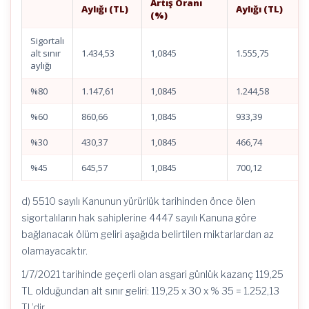
Artış Oranı
Aylığı (TL)
Aylığı (TL)
(%)
Sigortalı
alt sınır
1.434,53
1,0845
1.555,75
aylığı
%80
1.147,61
1,0845
1.244,58
%60
860,66
1,0845
933,39
%30
430,37
1,0845
466,74
%45
645,57
1,0845
700,12
d) 5510 sayılı Kanunun yürürlük tarihinden önce ölen
sigortalıların hak sahiplerine 4447 sayılı Kanuna göre
bağlanacak ölüm geliri aşağıda belirtilen miktarlardan az
olamayacaktır.
1/7/2021 tarihinde geçerli olan asgari günlük kazanç 119,25
TL olduğundan alt sınır geliri: 119,25 x 30 x % 35 = 1.252,13
TL’dir.