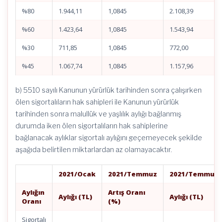
%80
1.944,11
1,0845
2.108,39
%60
1.423,64
1,0845
1.543,94
%30
711,85
1,0845
772,00
%45
1.067,74
1,0845
1.157,96
b) 5510 sayılı Kanunun yürürlük tarihinden sonra çalışırken
ölen sigortalıların hak sahipleri ile Kanunun yürürlük
tarihinden sonra malullük ve yaşlılık aylığı bağlanmış
durumda iken ölen sigortalıların hak sahiplerine
bağlanacak aylıklar sigortalı aylığını geçemeyecek şekilde
aşağıda belirtilen miktarlardan az olamayacaktır.
2021/Ocak
2021/Temmuz
2021/Temmuz
Aylığın
Artış Oranı
Aylığı (TL)
Aylığı (TL)
Oranı
(%)
Sigortalı