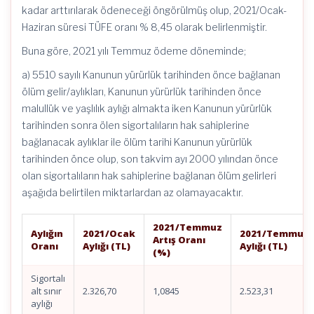
kadar arttırılarak ödeneceği öngörülmüş olup, 2021/Ocak-
Haziran süresi TÜFE oranı % 8,45 olarak belirlenmiştir.
Buna göre, 2021 yılı Temmuz ödeme döneminde;
a) 5510 sayılı Kanunun yürürlük tarihinden önce bağlanan
ölüm gelir/aylıkları, Kanunun yürürlük tarihinden önce
malullük ve yaşlılık aylığı almakta iken Kanunun yürürlük
tarihinden sonra ölen sigortalıların hak sahiplerine
bağlanacak aylıklar ile ölüm tarihi Kanunun yürürlük
tarihinden önce olup, son takvim ayı 2000 yılından önce
olan sigortalıların hak sahiplerine bağlanan ölüm gelirleri
aşağıda belirtilen miktarlardan az olamayacaktır.
2021/Temmuz
Aylığın
2021/Ocak
2021/Temmuz
Artış Oranı
Oranı
Aylığı (TL)
Aylığı (TL)
(%)
Sigortalı
alt sınır
2.326,70
1,0845
2.523,31
aylığı