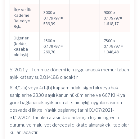
İlçe ve İlk
3000 x
9000 x
Kademe
0,179797 =
0,179797=
Belediye
539,39
1.618,17
Bşk.
Diğerleri
1500 x
7500 x
(belde,
0,179797 =
0,179797 =
kasaba
269,70
1.348,48
bld.bşk)
5) 2021 yılı Temmuz dönemi için uygulanacak memur taban
aylık katsayısı; 2,814188 olacaktır.
6) 4/1-(a) veya 4/1-(b) kapsamındaki sigortalı veya hak
sahiplerine 2330 sayılı Kanun hükümlerine ve 667 KHK’ya
göre bağlanacak aylıklarda alt sınır aylığı uygulamasında
dosyadaki ilk gelir/aylık başlangıç tarihi 01/07/2021-
31/12/2021 tarihleri arasında olanlar için kişinin öğrenim
durumu ve maluliyet derecesi dikkate alınarak ekli tablolar
kullanılacaktır.