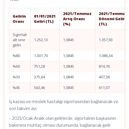
2021/Temmuz
2021/Temmuz
Gelirin
01/01/2021
Artış Oranı
Dönemi Geliri
Oranı
Geliri (TL)
(%)
(TL)
Sigortalı
alt sınır
1.252,13
1,0845
1.357,93
geliri
%80
1.001,70
1,0845
1.086,34
%60
751,28
1,0845
814,76
%30
375,64
1,0845
407,38
%45
563,46
1,0845
611,07
İş kazası ve meslek hastalığı sigortasından bağlanacak ve
son takvim ayı;
– 2021/Ocak-Aralık olan gelirlerde, sigortalının başkasının
bakımına muhtaç olması durumunda, bağlanacak gelir