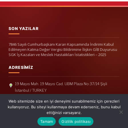
SON YAZILAR
7846 Sayılı Cumhurbaşkanı Kararı Kapsamında İndirimi Kabul
Edilmeyen Katma Değer Vergisi Bildirimine İlişkin GİB Duyurusu
SGK İş Kazaları ve Meslek Hastalıkları İstatistikleri – 2025
ADRESIMIZ
19 Mayıs Mah. 19 Mayıs Cad. UBM Plaza No:37/14 Şişli
İstanbul / TURKEY
Telefon: +90(212) 240 33 39
Web sitemizde size en iyi deneyimi sunabilmemiz için çerezleri
Telefon: +90(212) 248 19 36
kullanıyoruz. Bu siteyi kullanmaya devam ederseniz, bunu kabul
ettiğinizi varsayarız.
info@erisymm.com
Tamam
Gizlilik politikası