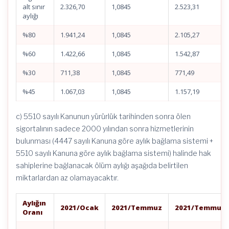
alt sınır
2.326,70
1,0845
2.523,31
aylığı
%80
1.941,24
1,0845
2.105,27
%60
1.422,66
1,0845
1.542,87
%30
711,38
1,0845
771,49
%45
1.067,03
1,0845
1.157,19
c) 5510 sayılı Kanunun yürürlük tarihinden sonra ölen
sigortalının sadece 2000 yılından sonra hizmetlerinin
bulunması (4447 sayılı Kanuna göre aylık bağlama sistemi +
5510 sayılı Kanuna göre aylık bağlama sistemi) halinde hak
sahiplerine bağlanacak ölüm aylığı aşağıda belirtilen
miktarlardan az olamayacaktır.
Aylığın
2021/Ocak
2021/Temmuz
2021/Temmuz
Oranı