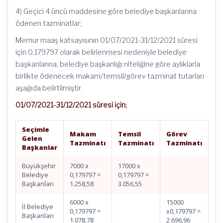
4) Geçici 4 üncü maddesine göre belediye başkanlarına
ödenen tazminatlar;
Memur maaş katsayısının 01/07/2021-31/12/2021 süresi
için 0,179797 olarak belirlenmesi nedeniyle belediye
başkanlarına, belediye başkanlığı niteliğine göre aylıklarla
birlikte ödenecek makam/temsil/görev tazminat tutarları
aşağıda belirtilmiştir.
01/07/2021-31/12/2021 süresi için;
Seçimle
Makam
Temsil
Görev
Gelen
Tazminatı
Tazminatı
Tazminatı
Başkanlar
Büyükşehir
7000 x
17000 x
Belediye
0,179797 =
0,179797 =
Başkanları
1.258,58
3.056,55
6000 x
15000
İl Belediye
0,179797 =
x0,179797 =
Başkanları
1.078,78
2.696,96