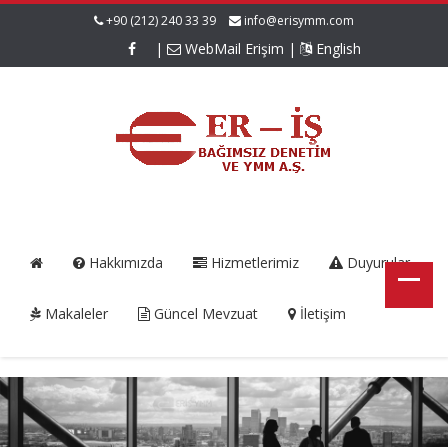
+90 (212) 240 33 39
info@erisymm.com
|
WebMail Erişim
|
English
Hakkımızda
Hizmetlerimiz
Duyurular
Makaleler
Güncel Mevzuat
İletişim