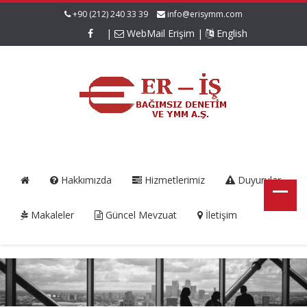
+90 (212) 240 33 39
info@erisymm.com
|
WebMail Erişim
|
English
Hakkımızda
Hizmetlerimiz
Duyurular
Makaleler
Güncel Mevzuat
İletişim