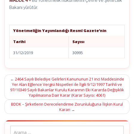
MADDE 4 –
Bu Yönetmelik hükümlerini Çevre ve Şehircilik
Bakanı yürütür.
Yönetmeliğin Yayımlandığı Resmî Gazete’nin
Tarihi
Sayısı
31/12/2019
30995
Post
←
2464 Sayılı Belediye Gelirleri Kanununun 21 inci Maddesinde
Yer Alan Eğlence Vergisi Nispetleri ile İlgili 9/12/1997 Tarihli ve
navigation
97/10349 Sayılı Bakanlar Kurulu Kararının Eki Kararda Değişiklik
Yapılmasına Dair Karar (Karar Sayısı: 4061)
BDDK – Şirketlerin Derecelendirme Zorunluluğuna İlişkin Kurul
Kararı
→