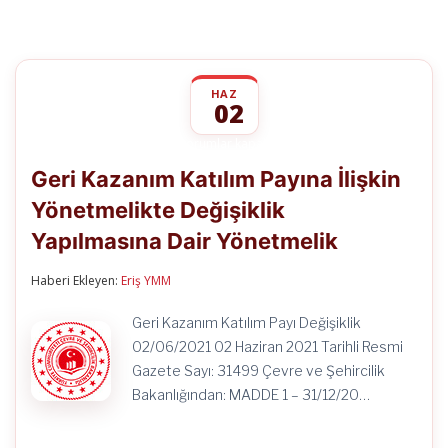
HAZ
02
Geri
yorumlar kapalı
Kazanım
Geri Kazanım Katılım Payına İlişkin
Katılım
Payına
Yönetmelikte Değişiklik
İlişkin
Yönetmelikte
Yapılmasına Dair Yönetmelik
Değişiklik
Yapılmasına
Dair
Haberi Ekleyen:
Eriş YMM
Yönetmelik
için
Geri Kazanım Katılım Payı Değişiklik
02/06/2021 02 Haziran 2021 Tarihli Resmi
Gazete Sayı: 31499 Çevre ve Şehircilik
Bakanlığından: MADDE 1 – 31/12/20…