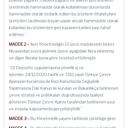
bitkisel yağların, madeni yağların ve pillerin aynı ürünlerin
üretiminde hammadde olarak kullanılması durumunda
hammadde olarak tedarik edilen bu ürünlerin ithalatçıları/
üreticileri tarafından beyan yapılır ancak hammadde olarak
kullanılan bu ürünlerden geri kazanım katılım payı tahsil
edilmez.”
MADDE 2 –
Aynı Yönetmeliğin 13 üncü maddesinin birinci
fıkrasından sonra gelmek üzere aşağıdaki fıkra eklenmiş
ve diğer fıkralar buna göre teselsül ettirilmiştir.
“(2) Depozito uygulamasına yönelik iş ve
işlemler, 24/12/2020 tarihli ve 7261 sayılı Türkiye Çevre
Ajansının Kurulması ile Bazı Kanunlarda Değişiklik
Yapılmasına Dair Kanun ile kurulan ve Bakanlıkça belirlenen
çevre strateji ve politikaları doğrultusunda faaliyet
gösteren Türkiye Çevre Ajansı tarafından belirlenen usul
ve esaslar kapsamında gerçekleştirilir.”
MADDE 3 –
Bu Yönetmelik yayımı tarihinde yürürlüğe girer.