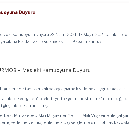
muoyuna Duyuru
leki Kamuoyuna Duyuru 29 Nisan 2021 -17 Mayıs 2021 tarihlerinde
ğa çıkma kısıtlaması uygulanacaktır. — Kapanmanın uy…
RMOB – Mesleki Kamuoyuna Duyuru
 tarihlerinde tam zamanlı sokağa çıkma kısıtlaması uygulanacaktır.
arihlerde vergisel ödevlerin yerine getirilmesi mümkün olmadığınd
li girişimlerde bulunulmuştur.
best Muhasebeci Mali Müşavirler, Yeminli Mali Müşavirler ile çalışan
n iş yerlerine ve müşterilerine gidiş/gelişleri ile sınırlı olmak kaydıyl