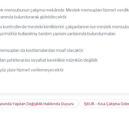
lek mensubunun çalışma mekânıdır. Meslek mensupları hizmet verdikl
yanında bulundurarak gidebilecektir.
 kontrollerde mesleki kimliklerini, çalışanlarının ise meslek mensub
e/mühür kullanılmış tanıtım yazısını yanlarında bulundurmaları
ensupları da kısıtlamalardan muaf olacaktır.
an şehirlerarası seyahat kesinlikle mümkün değildir.
 yüz yüze hizmet verilemeyecektir.
krasında Yapılan Değişiklik Hakkında Duyuru
İŞKUR – Kısa Çalışma Öde