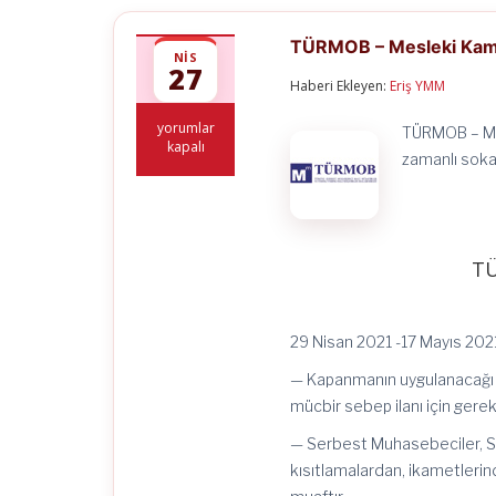
TÜRMOB – Mesleki Ka
NIS
27
Haberi Ekleyen:
Eriş YMM
TÜRMOB
yorumlar
TÜRMOB – Mes
–
kapalı
zamanlı soka
Mesleki
Kamuoyuna
Duyuru
için
TÜ
29 Nisan 2021 -17 Mayıs 2021
— Kapanmanın uygulanacağı t
mücbir sebep ilanı için gerek
— Serbest Muhasebeciler, Ser
kısıtlamalardan, ikametlerinde