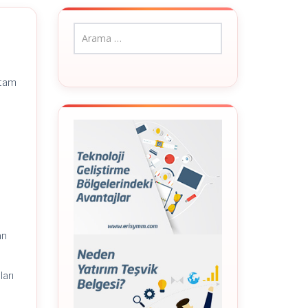
 tam
an
ları
a