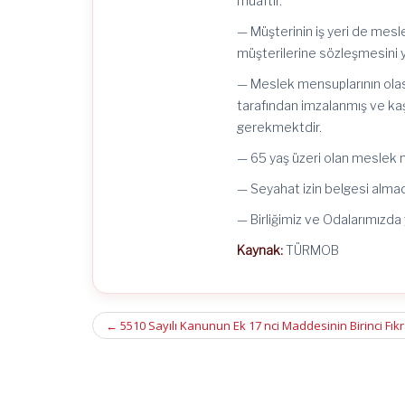
muaftır.
— Müşterinin iş yeri de mes
müşterilerine sözleşmesini 
— Meslek mensuplarının olası
tarafından imzalanmış ve kaş
gerekmektdir.
— 65 yaş üzeri olan meslek m
— Seyahat izin belgesi almad
— Birliğimiz ve Odalarımızda
Kaynak:
TÜRMOB
Post
←
5510 Sayılı Kanunun Ek 17 nci Maddesinin Birinci Fı
navigation