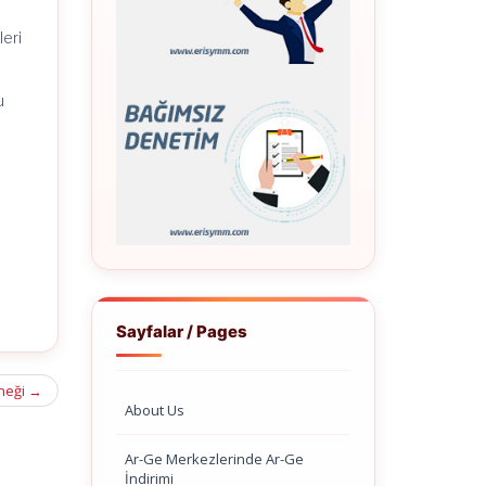
eri
u
Sayfalar / Pages
neği
→
About Us
Ar-Ge Merkezlerinde Ar-Ge
İndirimi