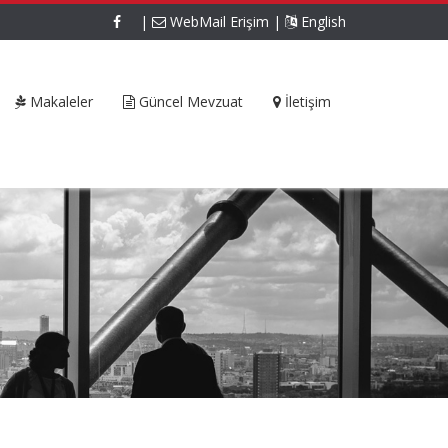
|
WebMail Erişim
|
English
Makaleler
Güncel Mevzuat
İletişim