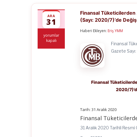
Finansal Tüketicilerden 
ARA
31
(Sayı: 2020/7)’de Değişi
Haberi Ekleyen:
Eriş YMM
Finansal
yorumlar
Tüketicilerden
kapalı
Finansal Tüke
Alınacak
Ücretlere
Gazete Sayı
İlişkin
Usûl
ve
Esaslar
Hakkında
Tebliğ
Finansal Tüketicilerde
(Sayı:
2020/7)’de
2020/7)’de
Değişiklik
Yapılmasına
İlişkin
Tarih: 31 Aralık 2020
Tebliğ
Finansal Tüketicilerde
(Sayı:
2020/18)
31 Aralık 2020 Tarihli Resmi
için