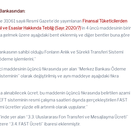
 Bankasından:
ve 31061 sayılı Resmî Gazete’de yayımlanan
Finansal Tüketicilerden
ûl ve Esaslar Hakkında Tebliğ (Sayı: 2020/7)
’in 4 üncü maddesinin biri
nra gelmek üzere aşağıdaki bent eklenmiş ve diğer bentler buna göre
nkasının sahibi olduğu Fonların Anlık ve Sürekli Transferi Sistemi
 ödeme işlemlerini,”
 nci maddesinin üçüncü fıkrasında yer alan “Merkez Bankası Ödeme
sisteminin” olarak değiştirilmiş ve aynı maddeye aşağıdaki fıkra
nda alınabilecek ücret, bu maddenin üçüncü fıkrasında belirtilen azami
. EFT sisteminin resmi çalışma saatleri dışında gerçekleştirilen FAST
i ücretler yüzde elli artırımlı olarak uygulanır.”
1’inde yer alan “3.3. Uluslararası Fon Transferi ve Mesajlaşma Ücreti”
re “3.4. FAST Ücreti” ibaresi eklenmiştir.