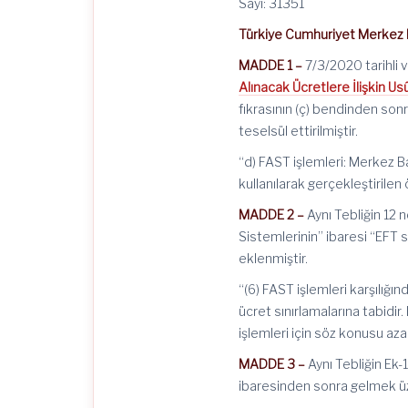
Sayı: 31351
Türkiye Cumhuriyet Merkez
MADDE 1 –
7/3/2020 tarihli 
Alınacak Ücretlere İlişkin Us
fıkrasının (ç) bendinden so
teselsül ettirilmiştir.
“d) FAST işlemleri: Merkez Ba
kullanılarak gerçekleştirilen
MADDE 2 –
Aynı Tebliğin 12
Sistemlerinin” ibaresi “EFT 
eklenmiştir.
“(6) FAST işlemleri karşılığı
ücret sınırlamalarına tabidir
işlemleri için söz konusu azam
MADDE 3 –
Aynı Tebliğin Ek-
ibaresinden sonra gelmek üze