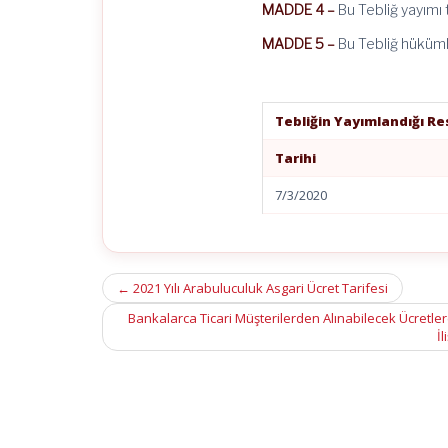
MADDE 4 –
Bu Tebliğ yayımı 
MADDE 5 –
Bu Tebliğ hüküml
Tebliğin Yayımlandığı R
Tarihi
7/3/2020
Post
←
2021 Yılı Arabuluculuk Asgari Ücret Tarifesi
navigation
Bankalarca Ticari Müşterilerden Alınabilecek Ücretlere
İl