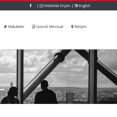
|
WebMail Erişim
|
English
Makaleler
Güncel Mevzuat
İletişim