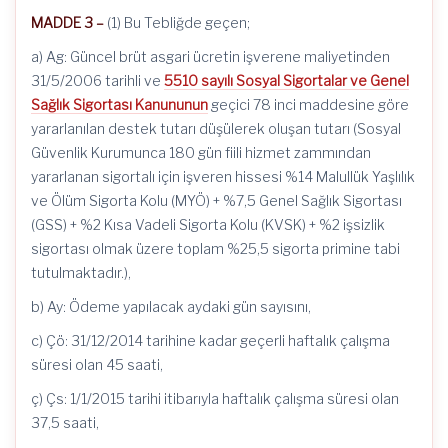
MADDE 3 –
(1) Bu Tebliğde geçen;
a) Ag: Güncel brüt asgari ücretin işverene maliyetinden
31/5/2006 tarihli ve
5510 sayılı Sosyal Sigortalar ve Genel
Sağlık Sigortası Kanununun
geçici 78 inci maddesine göre
yararlanılan destek tutarı düşülerek oluşan tutarı (Sosyal
Güvenlik Kurumunca 180 gün fiili hizmet zammından
yararlanan sigortalı için işveren hissesi %14 Malullük Yaşlılık
ve Ölüm Sigorta Kolu (MYÖ) + %7,5 Genel Sağlık Sigortası
(GSS) + %2 Kısa Vadeli Sigorta Kolu (KVSK) + %2 işsizlik
sigortası olmak üzere toplam %25,5 sigorta primine tabi
tutulmaktadır.),
b) Ay: Ödeme yapılacak aydaki gün sayısını,
c) Çö: 31/12/2014 tarihine kadar geçerli haftalık çalışma
süresi olan 45 saati,
ç) Çs: 1/1/2015 tarihi itibarıyla haftalık çalışma süresi olan
37,5 saati,