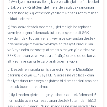
c) Aynı işyeri numarası ile açık ve yer altı işletme faaliyetleri
ortak olarak yürütülen işletmelerde yapılacak randıman
hesabında açık işletmeden yapılan tüvenan üretim miktarı
dikkate alınmaz.
ç) Yapılacak destek ödemesi, işletme için hesaplanan
yevmiye başına ödenecek tutarın, o işyerine ait SGK
kayıtlarındaki toplam yer altı yevmiye sayısından destek
ödemesi yapılmayacak yevmiyeler (faaliyet durdurulan
ve/veya daimi nezaretçi ataması olmayan günlerdeki ve
ZFKS olmayan yevmiye sayıları) düşülerek elde edilen yer
altı yevmiye sayısı ile çarpılarak ödeme yapılır.
d) Destekten yararlanan işletmecinin Genel Müdürlüğe
bildirmiş olduğu KEP veya UETS adresine yapılacak olan
faaliyet durdurma veya başlatma bildirim tarihleri arasında
destek ödemesi yapılmaz.
e) İlgili maden işletmesi için yapılacak destek ödemesi; 6
ncı madde uyarınca hesaplanan destek tutarından, 5510
sayılı Kanunun geçici 78 inci maddesine göre yararlanılan