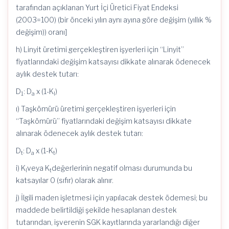
tarafından açıklanan Yurt İçi Üretici Fiyat Endeksi
(2003=100) (bir önceki yılın aynı ayına göre değişim (yıllık %
değişim)) oranı]
h) Linyit üretimi gerçekleştiren işyerleri için “Linyit”
fiyatlarındaki değişim katsayısı dikkate alınarak ödenecek
aylık destek tutarı:
D
: D
x (1-K
)
1
a
l
ı) Taşkömürü üretimi gerçekleştiren işyerleri için
“Taşkömürü” fiyatlarındaki değişim katsayısı dikkate
alınarak ödenecek aylık destek tutarı:
D
: D
x (1-K
)
t
a
t
i) K
veya K
değerlerinin negatif olması durumunda bu
l
t
katsayılar 0 (sıfır) olarak alınır.
j) İlgili maden işletmesi için yapılacak destek ödemesi; bu
maddede belirtildiği şekilde hesaplanan destek
tutarından, işverenin SGK kayıtlarında yararlandığı diğer