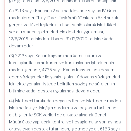
girdiği tarih olan 12/6/2019 tarihinden itibaren hesaplanır.
(2) 3213 sayılı Kanunun 2 nci maddesinde sayılan IV. Grup
madenlerden “Linyit” ve “Taşkömürü” çıkaran özel hukuk
gerçek ve tüzel kişilerinin ruhsat sahibi olarak işlettikleri
yer altı maden işletmeleri için destek uygulaması,
12/6/2019 tarihinden itibaren 31/12/2020 tarihine kadar
devam eder.
(3) 3213 sayılı Kanun kapsamında kamu kurum ve
kuruluşları ile kamu kurum ve kuruluşlarının iştiraklerinin
maden işlerinde, 4735 sayılı Kanun kapsamında devam
eden sözleşmeler ile yapılmış olan rödovans sözleşmeleri
için ekte yer alan listede belirtilen sözleşme sürelerinin
bitimine kadar destek uygulaması devam eder.
(4) İşletmeci tarafından beyan edilen ve işletmede maden
işletme faaliyetinin/işin durdurma ve başlama tarihlerine
ait bilgiler ile SGK verileri de dikkate alınarak Genel
Müdürlükçe yapılacak kontrol ve hesaplamalar sonrasında
ortaya çıkan destek tutarından, işletmeciye ait 6183 sayılı