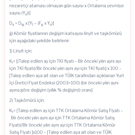
nezaretçi ataması olmayan gün sayısı x Ortalama yevmiye
sayısı (Y
))]
o
D
= D
x [Y
– (F
x Y
)]
a
ig
t
g
o
ğ) Kömür fiyatlarının değişim katsayısı linyit ve taşkömürü
için aşağıdaki şekilde belirlenir:
1) Linyit için;
K
= [(Talep edilen ay için TKİ fiyatı – Bir önceki yılın aynı ayı
l
için TKİ fiyatı)/Bir önceki yılın aynı ayı için TKİ fiyatı] x 100 –
[Talep edilen aya ait olan ve TÜİK tarafından açıklanan Yurt
İçi Üretici Fiyat Endeksi (2003=100) (bir önceki yılın aynı
ayına göre değişim (yıllık % değişim)) oranı]
2) Taşkömürü için;
K
= [Talep edilen ay için TTK Ortalama Kömür Satış Fiyatı –
t
Bir önceki yılın aynı ayı için TTK Ortalama Kömür Satış
Fiyatı)/Bir önceki yılın aynı ayı için TTK Ortalama Kömür
Satış Fiyatı ]x100 – [Talep edilen aya ait olan ve TÜİK