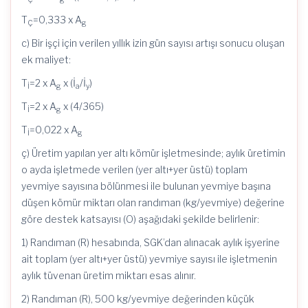
T
=0,333 x A
Ç
g
c) Bir işçi için verilen yıllık izin gün sayısı artışı sonucu oluşan
ek maliyet:
T
=2 x A
x (İ
/İ
)
İ
g
a
y
T
=2 x A
x (4/365)
İ
g
T
=0,022 x A
İ
g
ç) Üretim yapılan yer altı kömür işletmesinde; aylık üretimin
o ayda işletmede verilen (yer altı+yer üstü) toplam
yevmiye sayısına bölünmesi ile bulunan yevmiye başına
düşen kömür miktarı olan randıman (kg/yevmiye) değerine
göre destek katsayısı (O) aşağıdaki şekilde belirlenir:
1) Randıman (R) hesabında, SGK’dan alınacak aylık işyerine
ait toplam (yer altı+yer üstü) yevmiye sayısı ile işletmenin
aylık tüvenan üretim miktarı esas alınır.
2) Randıman (R), 500 kg/yevmiye değerinden küçük