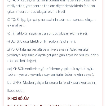
u) TA: İki kat asgari ücretin ödenmesi nedeni ile oluşan ek
maliyetten, yararlanılan toplam diğer desteklerin farkının
çıkarılması sonucu oluşan ek maliyeti,
ü) TÇ: Bir işçi için çalışma saatinin azalması sonucu oluşan
ek maliyeti,
v) Ti: Tatil gün sayısı artışı sonucu oluşan ek maliyeti,
y) UETS: Ulusal Elektronik Tebligat Sistemini,
z) Yo: Ortalama yer altı yevmiye sayısını (Aylık yer altı
yevmiye sayısının o ayda çalışılan gün sayısına bölümünden
elde edilen değer),
aa) Yt: SGK verilerine göre ödeme yapılacak aydaki aylık
toplam yer altı yevmiye sayısını (prim ödeme gün sayısı),
bb) ZFKS: Maden çalışanları zorunlu ferdi kaza sigortasını,
ifade eder.
İKİNCİ BÖLÜM