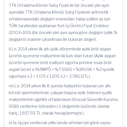
TTK Ortalama Kömür Satış Fiyatı ile bir önceki yılın aynı
ayındaki TTK Ortalama Kömür Satış Fiyatının aritmetik
ortalamasındaki değişim oranından; talep edilen ay için
TÜİK tarafından açıklanan Yurt İçi Üretici Fiyat Endeksi
(2003=100) (bir önceki yılın aynı ayına göre değişim (yıllık %
değişim)) oranının çıkarılması ile bulunan değeri,
l) Ln: 2014 yılının ilk altı aylık döneminde aylık brüt asgari
ücretin işverene maliyetinin iki katı olan tutarı (Aylık asgari
ücretin işverene brüt maliyeti sigorta primine esas brüt
asgari ücret x (%9MYÖ + %7,5GSS + %2KVSK + %2 işsizlik
sigortası) x 2 = 1.071 x 1,205 x 2 = 2.581,11TL),
m) Lo: 2014 yılının ilk 8 ayında faaliyette bulunan yer altı
kömür işletmelerinde; çalışan başına aylık ödenen işçilik
maliyetlerinin ağırlıklı ortalamasını (Sosyal Güvenlik Kurumu
(SGK) verilerine istinaden Ln değerinin üstünde olanlar
hariç, 1.657,55 TL olarak hesaplanmıştır.),
n) İa: İşçiye verilecek yıllık izinde artırılan izin günü sayısı