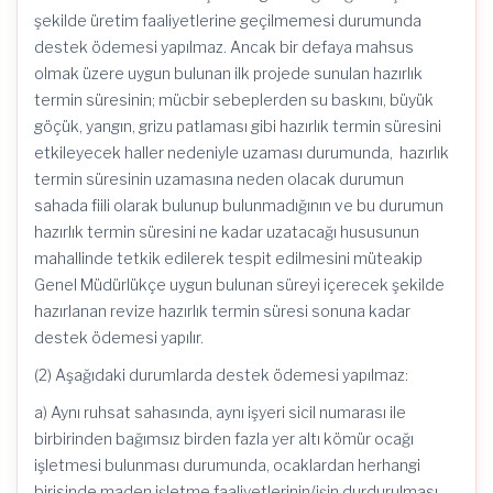
şekilde üretim faaliyetlerine geçilmemesi durumunda
destek ödemesi yapılmaz. Ancak bir defaya mahsus
olmak üzere uygun bulunan ilk projede sunulan hazırlık
termin süresinin; mücbir sebeplerden su baskını, büyük
göçük, yangın, grizu patlaması gibi hazırlık termin süresini
etkileyecek haller nedeniyle uzaması durumunda, hazırlık
termin süresinin uzamasına neden olacak durumun
sahada fiili olarak bulunup bulunmadığının ve bu durumun
hazırlık termin süresini ne kadar uzatacağı hususunun
mahallinde tetkik edilerek tespit edilmesini müteakip
Genel Müdürlükçe uygun bulunan süreyi içerecek şekilde
hazırlanan revize hazırlık termin süresi sonuna kadar
destek ödemesi yapılır.
(2) Aşağıdaki durumlarda destek ödemesi yapılmaz:
a) Aynı ruhsat sahasında, aynı işyeri sicil numarası ile
birbirinden bağımsız birden fazla yer altı kömür ocağı
işletmesi bulunması durumunda, ocaklardan herhangi
birisinde maden işletme faaliyetlerinin/işin durdurulması