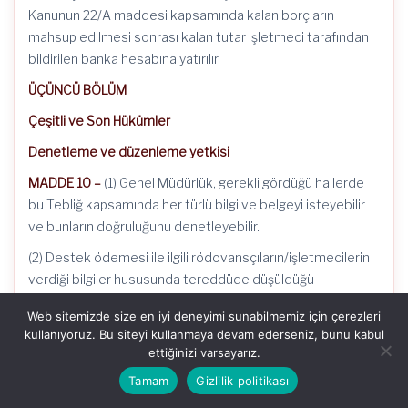
Kanunun 22/A maddesi kapsamında kalan borçların
mahsup edilmesi sonrası kalan tutar işletmeci tarafından
bildirilen banka hesabına yatırılır.
ÜÇÜNCÜ BÖLÜM
Çeşitli ve Son Hükümler
Denetleme ve düzenleme yetkisi
MADDE 10 –
(1) Genel Müdürlük, gerekli gördüğü hallerde
bu Tebliğ kapsamında her türlü bilgi ve belgeyi isteyebilir
ve bunların doğruluğunu denetleyebilir.
(2) Destek ödemesi ile ilgili rödovansçıların/işletmecilerin
verdiği bilgiler hususunda tereddüde düşüldüğü
durumlarda Genel Müdürlüğün kararı doğrultusunda işlem
Web sitemizde size en iyi deneyimi sunabilmemiz için çerezleri
yürütülür.
kullanıyoruz. Bu siteyi kullanmaya devam ederseniz, bunu kabul
ettiğinizi varsayarız.
Yanlış beyan üzerine yapılacak işlemler
Tamam
Gizlilik politikası
MADDE 11 –
(1) Açık ve yer altı üretim yöntemi ile faaliyette
bulunulan sahalarda, açık işletmelerden üretilen kömürün