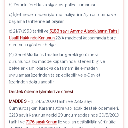
b) Zorunlu ferdi kaza sigortası poliçe numarası.
c) İşletmede maden işletme faaliyetinin/işin durdurma ve
başlama tarihlerine ait bilgiler.
ç) 21/7/1953 tarihli ve
6183 sayılı Amme Alacaklarının Tahsil
Usulü Hakkında Kanunun
22/A maddesi kapsamında borç
durumunu gösterir belge.
(4) Genel Müdürlük tarafından gerekli görülmesi
durumunda, bu madde kapsamında istenen bilgi ve
belgeler kısmi olarak ya da tamamı ile e-maden
uygulaması üzerinden talep edilebilir ve e-Devlet
üzerinden doğrulanabilir.
Destek ödeme işlemleri ve süresi
MADDE 9 –
(1) 24/3/2020 tarihli ve 2282 sayılı
Cumhurbaşkanı Kararına göre yapılacak destek ödemeleri,
3213 sayılı Kanunun geçici 29 uncu maddesinde 30/5/2019
tarihli ve
7176 sayılı Kanun
ile yapılan değişikliğin yürürlüğe