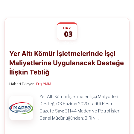
HAZ
03
Yer
yorumlar kapalı
Altı
Yer Altı Kömür İşletmelerinde İşçi
Kömür
İşletmelerinde
Maliyetlerine Uygulanacak Desteğe
İşçi
Maliyetlerine
İlişkin Tebliğ
Uygulanacak
Desteğe
İlişkin
Haberi Ekleyen:
Eriş YMM
Tebliğ
için
Yer Altı Kömür İşletmeleri İşçi Maliyetleri
Desteği 03 Haziran 2020 Tarihli Resmi
Gazete Sayı: 31144 Maden ve Petrol İşleri
Genel Müdürlüğünden: BİRİN…