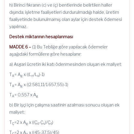
h) Birinci fıkranın (c) ve (ç) bentlerinde belirtilen haller
dışında; işletme faaliyetleri durdurulmadığı halde, üretim
faaliyetinde bulunulmamış olan aylar için destek ödemesi
yapılmaz.
Destek miktarının hesaplanması
MADDE 6 –
(1) Bu Tebliğe göre yapılacak ödemeler
aşağıdaki formüllere göre hesaplanır:
a) Asgari ücretin iki katı ödenmesinden oluşan ek maliyet:
T
= A
x ((L
/L
)-1)
A
g
n
o
T
= A
x ((2.581,11/1.657,55)-1)
A
g
T
= 0,557 x A
A
g
b) Bir işçi için çalışma saatinin azalması sonucu oluşan ek
maliyet:
T
=2 x A
x ((Ç
-Ç
)/Ç
)
Ç
g
ö
s
ö
T
=2 x A
x ((45-37,5)/45)
Ç
g