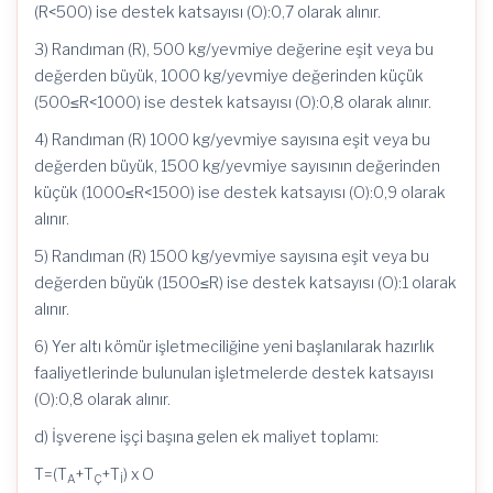
(R<500) ise destek katsayısı (O):0,7 olarak alınır.
3) Randıman (R), 500 kg/yevmiye değerine eşit veya bu
değerden büyük, 1000 kg/yevmiye değerinden küçük
(500≤R<1000) ise destek katsayısı (O):0,8 olarak alınır.
4) Randıman (R) 1000 kg/yevmiye sayısına eşit veya bu
değerden büyük, 1500 kg/yevmiye sayısının değerinden
küçük (1000≤R<1500) ise destek katsayısı (O):0,9 olarak
alınır.
5) Randıman (R) 1500 kg/yevmiye sayısına eşit veya bu
değerden büyük (1500≤R) ise destek katsayısı (O):1 olarak
alınır.
6) Yer altı kömür işletmeciliğine yeni başlanılarak hazırlık
faaliyetlerinde bulunulan işletmelerde destek katsayısı
(O):0,8 olarak alınır.
d) İşverene işçi başına gelen ek maliyet toplamı:
T=(T
+T
+T
) x O
A
Ç
İ