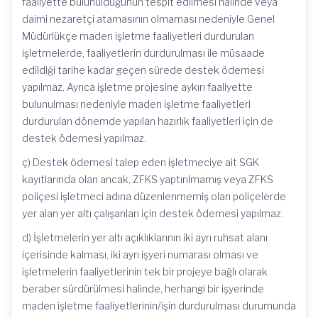
faaliyette bulunulduğunun tespit edilmesi hâlinde veya
daimi nezaretçi atamasının olmaması nedeniyle Genel
Müdürlükçe maden işletme faaliyetleri durdurulan
işletmelerde, faaliyetlerin durdurulması ile müsaade
edildiği tarihe kadar geçen sürede destek ödemesi
yapılmaz. Ayrıca işletme projesine aykırı faaliyette
bulunulması nedeniyle maden işletme faaliyetleri
durdurulan dönemde yapılan hazırlık faaliyetleri için de
destek ödemesi yapılmaz.
ç) Destek ödemesi talep eden işletmeciye ait SGK
kayıtlarında olan ancak, ZFKS yaptırılmamış veya ZFKS
poliçesi işletmeci adına düzenlenmemiş olan poliçelerde
yer alan yer altı çalışanları için destek ödemesi yapılmaz.
d) İşletmelerin yer altı açıklıklarının iki ayrı ruhsat alanı
içerisinde kalması, iki ayrı işyeri numarası olması ve
işletmelerin faaliyetlerinin tek bir projeye bağlı olarak
beraber sürdürülmesi halinde, herhangi bir işyerinde
maden işletme faaliyetlerinin/işin durdurulması durumunda