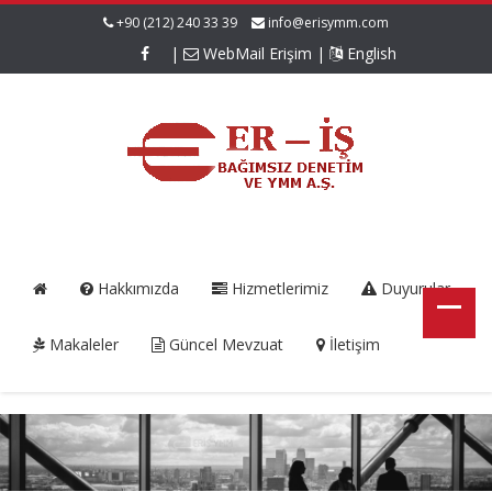
+90 (212) 240 33 39
info@erisymm.com
|
WebMail Erişim
|
English
Hakkımızda
Hizmetlerimiz
Duyurular
Makaleler
Güncel Mevzuat
İletişim