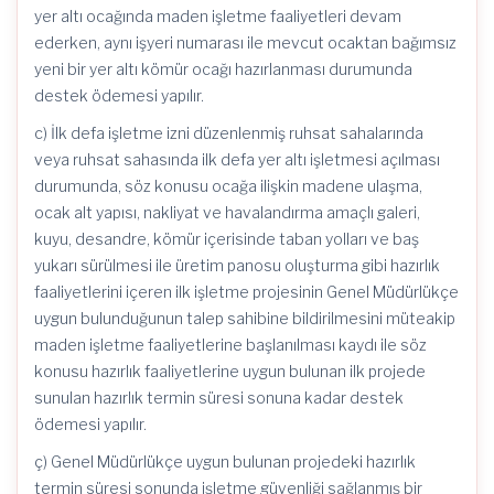
yer altı ocağında maden işletme faaliyetleri devam
ederken, aynı işyeri numarası ile mevcut ocaktan bağımsız
yeni bir yer altı kömür ocağı hazırlanması durumunda
destek ödemesi yapılır.
c) İlk defa işletme izni düzenlenmiş ruhsat sahalarında
veya ruhsat sahasında ilk defa yer altı işletmesi açılması
durumunda, söz konusu ocağa ilişkin madene ulaşma,
ocak alt yapısı, nakliyat ve havalandırma amaçlı galeri,
kuyu, desandre, kömür içerisinde taban yolları ve baş
yukarı sürülmesi ile üretim panosu oluşturma gibi hazırlık
faaliyetlerini içeren ilk işletme projesinin Genel Müdürlükçe
uygun bulunduğunun talep sahibine bildirilmesini müteakip
maden işletme faaliyetlerine başlanılması kaydı ile söz
konusu hazırlık faaliyetlerine uygun bulunan ilk projede
sunulan hazırlık termin süresi sonuna kadar destek
ödemesi yapılır.
ç) Genel Müdürlükçe uygun bulunan projedeki hazırlık
termin süresi sonunda işletme güvenliği sağlanmış bir