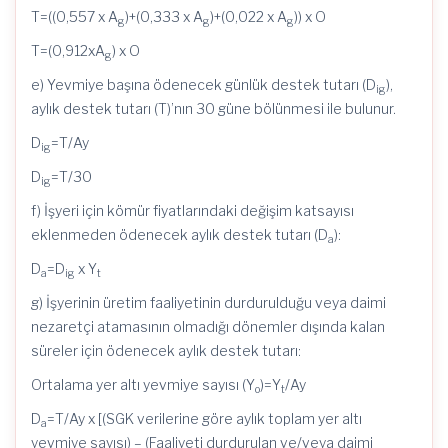
T=((0,557 x A
)+(0,333 x A
)+(0,022 x A
)) x O
g
g
g
T=(0,912xA
) x O
g
e) Yevmiye başına ödenecek günlük destek tutarı (D
),
ig
aylık destek tutarı (T)’nın 30 güne bölünmesi ile bulunur.
D
=T/Ay
ig
D
=T/30
ig
f) İşyeri için kömür fiyatlarındaki değişim katsayısı
eklenmeden ödenecek aylık destek tutarı (D
):
a
D
=D
x Y
a
ig
t
g) İşyerinin üretim faaliyetinin durdurulduğu veya daimi
nezaretçi atamasının olmadığı dönemler dışında kalan
süreler için ödenecek aylık destek tutarı:
Ortalama yer altı yevmiye sayısı (Y
)=Y
/Ay
o
t
D
=T/Ay x [(SGK verilerine göre aylık toplam yer altı
a
yevmiye sayısı) – (Faaliyeti durdurulan ve/veya daimi