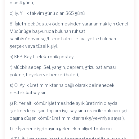
olan 4 günü,
o) İy: Yıllık takvim günü olan 365 günü,
ö) İşletmeci: Destek ödemesinden yararlanmak için Genel
Müdürlüğe başvuruda bulunan ruhsat
sahibi/rödovansçı/hizmet alımı ile faaliyette bulunan
gerçek veya tüzel kişiyi,
p) KEP: Kayıtlı elektronik postayı,
r) Mücbir sebep: Sel, yangın, deprem, grizu patlaması,
çökme, heyelan ve benzeri halleri,
s) O: Aylık üretim miktarına bağlı olarak belirlenecek
destek katsayısını,
ş) R: Yer altı kömür işletmesinde aylık üretimin o ayda
işletmede çalışan toplam işçi sayısına oranı ile bulunan işçi
başına düşen kömür üretim miktarını (kg/yevmiye sayısı),
t) T: İşverene işçi başına gelen ek maliyet toplamını,