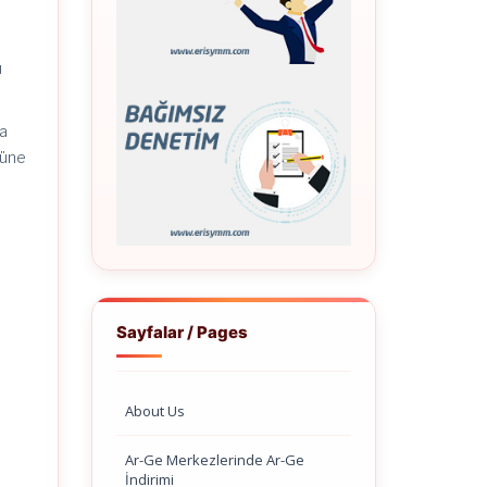
ü
da
müne
Sayfalar / Pages
About Us
Ar-Ge Merkezlerinde Ar-Ge
İndirimi