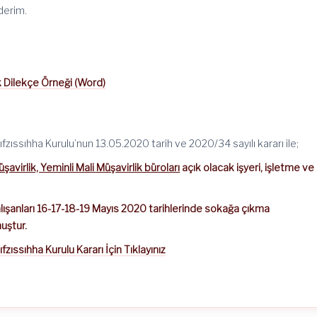
ederim.
k Dilekçe Örneği (Word)
Hıfzıssıhha Kurulu’nun 13.05.2020 tarih ve 2020/34 sayılı kararı ile;
virlik, Yeminli Mali Müşavirlik büroları
açık olacak işyeri, işletme ve
ışanları 16-17-18-19 Mayıs 2020 tarihlerinde sokağa çıkma
uştur.
ıfzıssıhha Kurulu Kararı İçin Tıklayınız