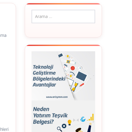
ıkma
hleri