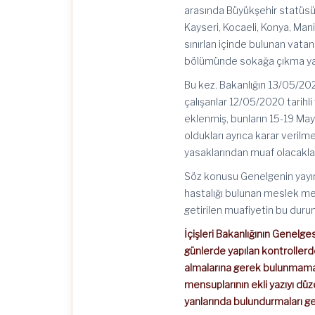
arasında Büyükşehir statüsünd
Kayseri, Kocaeli, Konya, Ma
sınırlan içinde bulunan vatan
bölümünde sokağa çıkma yasağ
Bu kez. Bakanlığın 13/05/202
çalışanlar 12/05/2020 tarihl
eklenmiş, bunların 15-19 Ma
oldukları ayrıca karar veri
yasaklarından muaf olacakları 
Söz konusu Genelgenin yayım
hastalığı bulunan meslek men
getirilen muafiyetin bu duru
İçişleri Bakanlığının Genelg
günlerde yapılan kontrollerde
almalarına gerek bulunmamak
mensuplarının ekli yazıyı düzen
yanlarında bulundurmaları g