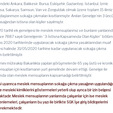
eki Ankara, Balıkesir. Bursa, Eskişehir, Gaziantep. İstanbul, İzmir,
nisa, Sakarya, Samsun, Van ve Zonguldak olmak üzere toplam 15 ilimiz
daşlarımızın sokağa çıkmaları kısıtlanmıştır. Anılan Genelge’nin 3 ünc
ından istisna olan kişiler sayılmıştır.
0 tarihli ek genelgesi ile meslek mensuplarımız ve bunların yanların
i ve 7887 sayılı Genelgenin “3-İstisna Kapsamında Olan Kişiler” bölü
yıs 2020 tarihlerinde uygulanacak sokağa çıkma yasaklarından muaf
lmesi halinde 31/05/2020 tarihine kadar uygulanacak sokağa çıkma
belirtilmiştir.
ını müteakip Bakanlıkla yapılan görüşmelerde 65 yaş üstü ve kronik
supları için kısıtlamanın yurt genelinde devam ettiği. Genelge ile
mda olan meslek mensuplarını kapsamadığı belirtilmiştir.
esi uyarınca meslek mensuplarının sokağa çıkma yasağının uygulandığı
 mesleki kimliklerini göstermeleri yeterli olup ayrıca bir izin belgesi
tadır. Meslek mensuplarının yanlarında çalışanlar için ise meslek
lemeleri, çalışanların bu yazı ile birlikte SGK İşe giriş bildirgelerini
erekmektedir.