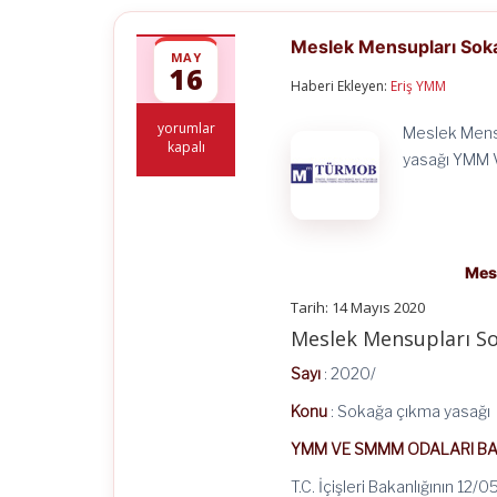
Meslek Mensupları Sok
MAY
16
Haberi Ekleyen:
Eriş YMM
Meslek
yorumlar
Meslek Mensu
Mensupları
kapalı
yasağı YMM 
Sokağa
Çıkma
Yasağından
Muaf
için
Mes
Tarih: 14 Mayıs 2020
Meslek Mensupları S
Sayı
: 2020/
Konu
: Sokağa çıkma yasağı
YMM VE SMMM ODALARI BA
T.C. İçişleri Bakanlığının 12