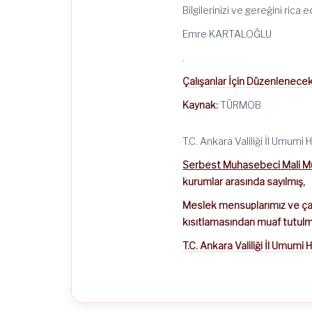
Bilgilerinizi ve gereğini rica 
Emre KARTALOĞLU
.
Çalışanlar İçin Düzenlenece
Kaynak:
TÜRMOB
T.C. Ankara Valiliği İl Umumi 
Serbest Muhasebeci Mali Müşa
kurumlar arasında sayılmış,
Meslek mensuplarımız ve çal
kısıtlamasından muaf tutulm
T.C. Ankara Valiliği İl Umumi H