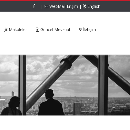
|
WebMail Erişim
|
English
Makaleler
Güncel Mevzuat
İletişim