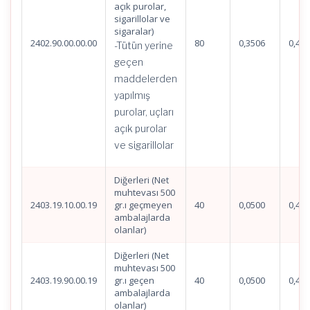
açık purolar,
sigarillolar ve
sigaralar)
2402.90.00.00.00
80
0,3506
0,46
-Tütün yerine
geçen
maddelerden
yapılmış
purolar, uçları
açık purolar
ve sigarillolar
Diğerleri (Net
muhtevası 500
2403.19.10.00.19
gr.ı geçmeyen
40
0,0500
0,45
ambalajlarda
olanlar)
Diğerleri (Net
muhtevası 500
2403.19.90.00.19
gr.ı geçen
40
0,0500
0,45
ambalajlarda
olanlar)