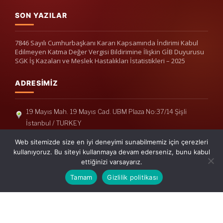
SON YAZILAR
7846 Sayılı Cumhurbaşkanı Kararı Kapsamında İndirimi Kabul
Edilmeyen Katma Değer Vergisi Bildirimine İlişkin GİB Duyurusu
SGK İş Kazaları ve Meslek Hastalıkları İstatistikleri – 2025
ADRESIMIZ
19 Mayıs Mah. 19 Mayıs Cad. UBM Plaza No:37/14 Şişli
İstanbul / TURKEY
Telefon: +90(212) 240 33 39
Web sitemizde size en iyi deneyimi sunabilmemiz için çerezleri
Telefon: +90(212) 248 19 36
kullanıyoruz. Bu siteyi kullanmaya devam ederseniz, bunu kabul
ettiğinizi varsayarız.
info@erisymm.com
Tamam
Gizlilik politikası
PRATIK MENÜ