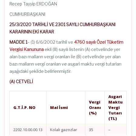
Recep Tayyip ERDOĞAN
CUMHURBAŞKANI
25/3/2020 TARİHLİ VE 2301 SAYILI CUMHURBAŞKANI
KARARININ EKİ KARAR
MADDE 1
– (1) 6/6/2002 tarihli ve
4760 sayılı Özel Tüketim
Vergisi Kanununa
ekli (III) sayılı listenin (A) cetvelinde yer
alan bazı malların vergi oranları ile (B) cetvelinde yer alan
bazı malların vergi oranlan ve asgari maktu vergi tutarları
aşağıdaki şekilde belirlenmiştir.
(A) CETVELİ
Asgari
Vergi
Maktu
G.T.İ.P. NO
Mal İsmi
Oranı
Vergi
(%)
Tutarı
(TL)
2202.10.00.00.13
Kolalı gazozlar
35
–