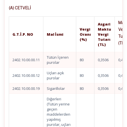
(A) CETVELİ
Mak
Asgari
Vergi
Maktu
Verg
G.T.İ.P. NO
Mal İsmi
Oranı
Vergi
Tuta
(%)
Tutarı
(TL)
(TL)
Tütün İçeren
2402.10.00.00.11
80
0,3506
0,46
purolar
Uçları açık
2402.10.00.00.12
80
0,3506
0,46
purolar
2402.10.00.00.19
Sigarillolar
80
0,3506
0,46
Diğerleri
(Tütün yerine
geçen
maddelerden
yapılmış
purolar, uçları