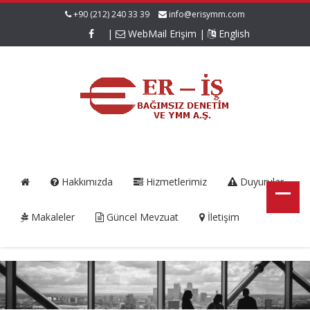
+90 (212) 240 33 39
info@erisymm.com
|
WebMail Erişim
|
English
Hakkımızda
Hizmetlerimiz
Duyurular
Makaleler
Güncel Mevzuat
İletişim