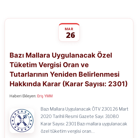
MAR
26
Bazı
yorumlar kapalı
Mallara
Bazı Mallara Uygulanacak Özel
Uygulanacak
Özel
Tüketim Vergisi Oran ve
Tüketim
Vergisi
Tutarlarının Yeniden Belirlenmesi
Oran
ve
Hakkında Karar (Karar Sayısı: 2301)
Tutarlarının
Yeniden
Haberi Ekleyen:
Eriş YMM
Belirlenmesi
Hakkında
Karar
Bazı Mallara Uygulanacak ÖTV 2301 26 Mart
(Karar
2020 Tarihli Resmi Gazete Sayı: 31080
Sayısı:
2301)
Karar Sayısı: 2301 Bazı mallara uygulanacak
için
özel tüketim vergisi oran…