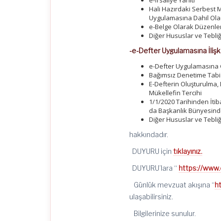
e-İrsaliye Yanıtı
Hali Hazırdaki Serbest
Uygulamasına Dahil Ol
e-Belge Olarak Düzenlen
Diğer Hususlar ve Tebl
-e-Defter Uygulamasına İlişki
e-Defter Uygulamasına G
Bağımsız Denetime Tabi 
E-Defterin Oluşturulma
Mükellefin Tercihi
1/1/2020 Tarihinden İtiba
da Başkanlık Bünyesin
Diğer Hususlar ve Tebl
hakkındadır.
DUYURU için
tıklayınız.
DUYURU’lara “
https://www
Günlük mevzuat akışına “
h
ulaşabilirsiniz.
Bilgilerinize sunulur.