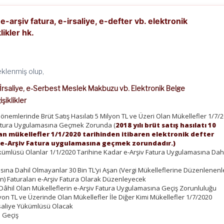
arşiv fatura, e-irsaliye, e-defter vb. elektronik
ikler hk.
klenmiş olup,
e-İrsaliye, e-Serbest Meslek Makbuzu vb. Elektronik Belge
şiklikler
nemlerinde Brüt Satış Hasılatı 5 Milyon TL ve Üzeri Olan Mükellefler 1/7/
Fatura Uygulamasına Geçmek Zorunda (
2018 yılı brüt satış hasılatı 10
lan mükellefler 1/1/2020 tarihinden itibaren elektronik defter
 e-Arşiv Fatura uygulamasına geçmek zorundadır.)
kümlüsü Olanlar 1/1/2020 Tarihine Kadar e-Arşiv Fatura Uygulamasına Dahi
sına Dahil Olmayanlar 30 Bin TL’yi Aşan (Vergi Mükelleflerine Düzenlenenl
an) Faturaları e-Arşiv Fatura Olarak Düzenleyecek
âhil Olan Mükelleflerin e-Arşiv Fatura Uygulamasına Geçiş Zorunluluğu
ilyon TL ve Üzerinde Olan Mükellefler İle Diğer Kimi Mükellefler 1/7/2020
rsaliye Yükümlüsü Olacak
 Geçiş