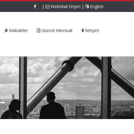
|
WebMail Erişim
|
English
Makaleler
Güncel Mevzuat
İletişim