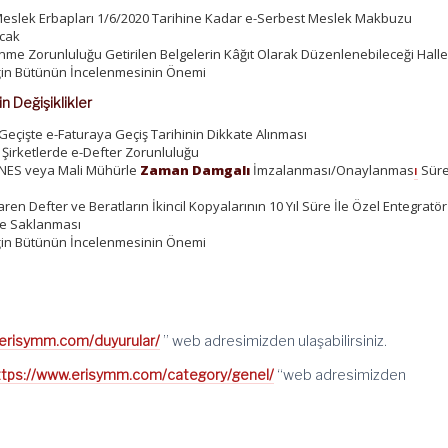
 Meslek Erbapları 1/6/2020 Tarihine Kadar e-Serbest Meslek Makbuzu
acak
me Zorunluluğu Getirilen Belgelerin Kâğıt Olarak Düzenlenebileceği Halle
iğin Bütünün İncelenmesinin Önemi
n Değişiklikler
eçişte e-Faturaya Geçiş Tarihinin Dikkate Alınması
Şirketlerde e-Defter Zorunluluğu
, NES veya Mali Mühürle
Zaman Damgalı
İmzalanması/Onaylanmas
ı
Süre
ren Defter ve Beratların İkincil Kopyalarının 10 Yıl Süre İle Özel Entegratör
de Saklanması
iğin Bütünün İncelenmesinin Önemi
.erisymm.com/duyurular/
” web adresimizden ulaşabilirsiniz.
ttps://www.erisymm.com/category/genel/
“web adresimizden