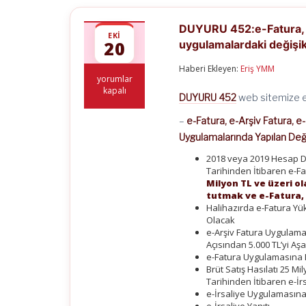
DUYURU 452:e-Fatura, e-
EKI
20
uygulamalardaki değişikl
Haberi Ekleyen:
Eriş YMM
DUYURU
yorumlar
452:e-
kapalı
DUYURU 452
web sitemize e
Fatura,
e-
–
e-Fatura, e-Arşiv Fatura, 
arşiv
fatura,
Uygulamalarında Yapılan Deği
e-
2018 veya 2019 Hesap Dö
irsaliye,
Tarihinden İtibaren e-
e-
defter
Milyon TL ve üzeri o
vb.
tutmak ve e-Fatura,
elektronik
Halihazırda e-Fatura Yü
uygulamalardaki
Olacak
değişiklikler
e-Arşiv Fatura Uygulama
hk.
Açısından 5.000 TL’yi Aş
için
e-Fatura Uygulamasına D
Brüt Satış Hasılatı 25 M
Tarihinden İtibaren e-İ
e-İrsaliye Uygulamasına