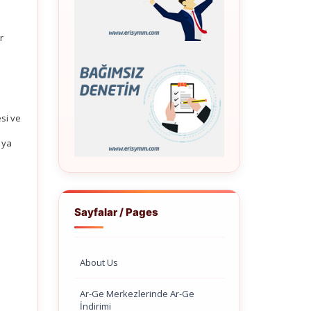
r
si ve
 ya
Sayfalar / Pages
About Us
Ar-Ge Merkezlerinde Ar-Ge
İndirimi