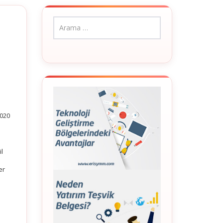
2020
l
er