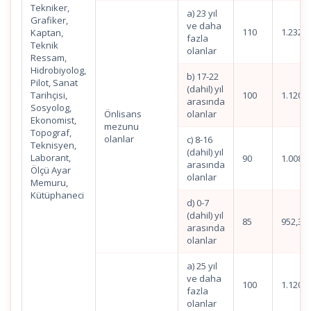
Tekniker,
a) 23 yıl
Grafiker,
ve daha
110
1.232,4
Kaptan,
fazla
Teknik
olanlar
Ressam,
Hidrobiyolog,
b) 17-22
Pilot, Sanat
(dahil) yıl
Tarihçisi,
100
1.120,4
arasında
Sosyolog,
Önlisans
olanlar
Ekonomist,
mezunu
Topograf,
olanlar
c) 8-16
Teknisyen,
(dahil) yıl
Laborant,
90
1.008,3
arasında
Ölçü Ayar
olanlar
Memuru,
Kütüphaneci
d) 0-7
(dahil) yıl
85
952,37
arasında
olanlar
a) 25 yıl
ve daha
100
1.120,4
fazla
olanlar