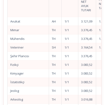
NET
NET
AYLIK
TAV
TUTARI
Avukat
AH
1/1
3.121,09
1.56
Mimar
TH
1/1
3.376,45
1.68
Mühendis
TH
1/1
3.376,45
1.68
Veteriner
SH
1/1
3.164,54
1.58
Şehir Plancısı
TH
1/1
3.376,45
Fizikçi
TH
1/1
3.083,52
Kimyager
TH
1/1
3.083,52
İstatistikçi
TH
1/1
3.083,52
Jeolog
TH
1/1
3.083,52
Arkeolog
TH
1/1
3.016,88