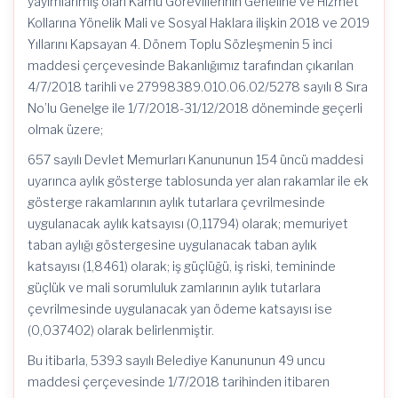
yayımlanmış olan Kamu Görevlilerinin Geneline ve Hizmet
Kollarına Yönelik Mali ve Sosyal Haklara ilişkin 2018 ve 2019
Yıllarını Kapsayan 4. Dönem Toplu Sözleşmenin 5 inci
maddesi çerçevesinde Bakanlığımız tarafından çıkarılan
4/7/2018 tarihli ve 27998389.010.06.02/5278 sayılı 8 Sıra
No’lu Genelge ile 1/7/2018-31/12/2018 döneminde geçerli
olmak üzere;
657 sayılı Devlet Memurları Kanununun 154 üncü maddesi
uyarınca aylık gösterge tablosunda yer alan rakamlar ile ek
gösterge rakamlarının aylık tutarlara çevrilmesinde
uygulanacak aylık katsayısı (0,11794) olarak; memuriyet
taban aylığı göstergesine uygulanacak taban aylık
katsayısı (1,8461) olarak; iş güçlüğü, iş riski, temininde
güçlük ve mali sorumluluk zamlarının aylık tutarlara
çevrilmesinde uygulanacak yan ödeme katsayısı ise
(0,037402) olarak belirlenmiştir.
Bu itibarla, 5393 sayılı Belediye Kanununun 49 uncu
maddesi çerçevesinde 1/7/2018 tarihinden itibaren