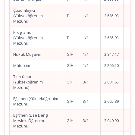
Çözümleyici
(Yükseköğrenim
TH
1/1
2.685,93
Mezunu)
Programcı
(Yükseköğrenim
TH
1/1
2.685,93
Mezunu)
Hukuk Müşaviri
GİH
1/1
3.847,17
Mütercim
GİH
1/1
2.206,50
T ercüman
(Yükseköğrenim
GİH
3/1
2.081,65
Mezunu)
Eğitmen (Yükseköğrenim
GİH
3/1
2.065,89
Mezunu)
Eğitmen (Lise Dengi
Mesleki Öğrenim
GİH
3/1
2.040,90
Mezunu)