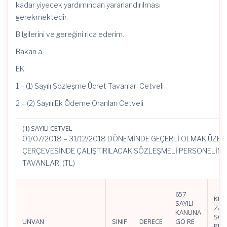
kadar yiyecek yardımından yararlandırılması
gerekmektedir.
Bilgilerini ve gereğini rica ederim.
Bakan a.
EK:
1 – (1) Sayılı Sözleşme Ücret Tavanları Cetveli
2 – (2) Sayılı Ek Ödeme Oranları Cetveli
(1) SAYILI CETVEL
01/07/2018 – 31/12/2018 DÖNEMİNDE GEÇERLİ OLMAK ÜZERE
ÇERÇEVESİNDE ÇALIŞTIRILACAK SÖZLEŞMELİ PERSONELİN 
TAVANLARI (TL)
657
KIS
SAYILI
ZAM
KANUNA
SÖZ
UNVAN
SINIF
DERECE
GÖ RE
PER