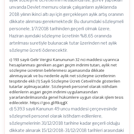
unvanda Devlet memuru olarak çalışanların aylıklarında
2018 yılının ikinci altı ayı için gerçekleşen aylık artış oranının
dikkate alınması gerekmektedir. Bu durumdaki sözleşmeli
personele, 1/7/2018 tarihinden geçerli olmak üzere,
Haziran ayındaki sözleşme ücretinin %8,65 oranında
artırılması suretiyle bulunacak tutar üzerinden net aylık
sözleşme ücreti ödenecektir.
c) 193 sayılı Gelir Vergisi Kanununun 32 nci maddesi uyarınca
hesaplanması gereken asgari geçim indirimi tutarı, aylık net
sözleşme ücretinin belirlenmesi aşamasında dikkate
alınmayacak ve bu nedenle aylık net sözleşme ücretlerinin
tespitinde ekli (1) Sayılı Sözleşme Ücreti Cetveli’nde gösterilen
tutarlar aşılmayacaktır. Sözleşmeli personel olarak istihdam
edilenlerin asgari geçim indirimi uygulamasından
yararlandırılmasında genel hükümlere uygun olarak işlem tesis
edilecektir. https://goo.gl/RkqgJX
d) 5393 sayılı Kanunun 49 uncu maddesi çerçevesinde
sözleşmeli personel olarak istihdam edilenlere,
sözleşmelerinin 31/12/2018 tarihine kadar geçerli olduğu
dikkate alınarak 15/12/2018-31/12/2018 tarihleri arasındaki