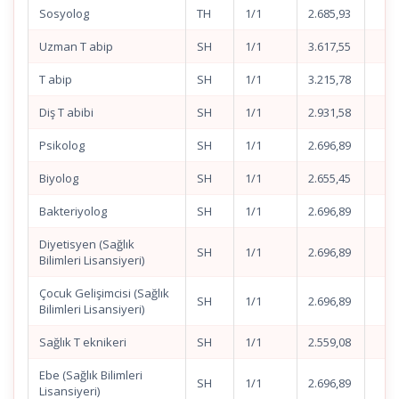
Sosyolog
TH
1/1
2.685,93
Uzman T abip
SH
1/1
3.617,55
T abip
SH
1/1
3.215,78
Diş T abibi
SH
1/1
2.931,58
Psikolog
SH
1/1
2.696,89
Biyolog
SH
1/1
2.655,45
Bakteriyolog
SH
1/1
2.696,89
Diyetisyen (Sağlık
SH
1/1
2.696,89
Bilimleri Lisansiyeri)
Çocuk Gelişimcisi (Sağlık
SH
1/1
2.696,89
Bilimleri Lisansiyeri)
Sağlık T eknikeri
SH
1/1
2.559,08
Ebe (Sağlık Bilimleri
SH
1/1
2.696,89
Lisansiyeri)