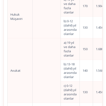
ve daha
170
1.904,7
fazla
olanlar
Hukuk
Müşaviri
b) 0-12
(dahil) yıl
130
1.456,5
arasında
olanlar
a) 19 yıl
ve daha
150
1.680,6
fazla
olanlar
b) 13-18
(dahil) yıl
Avukat
140
1.568,6
arasında
olanlar
c) 0-12
(dahil) yıl
130
1.456,5
arasında
olanlar