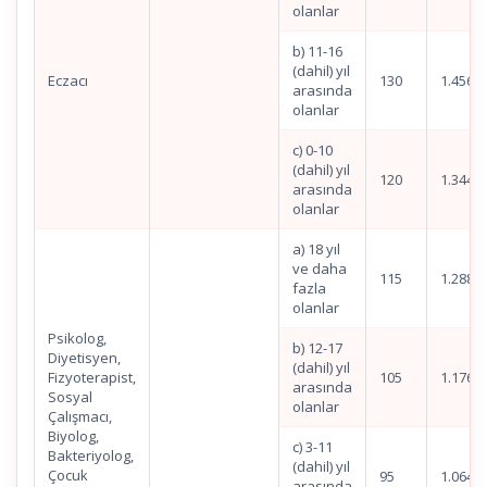
olanlar
b) 11-16
(dahil) yıl
Eczacı
130
1.456,5
arasında
olanlar
c) 0-10
(dahil) yıl
120
1.344,5
arasında
olanlar
a) 18 yıl
ve daha
115
1.288,4
fazla
olanlar
Psikolog,
b) 12-17
Diyetisyen,
(dahil) yıl
Fizyoterapist,
105
1.176,4
arasında
Sosyal
olanlar
Çalışmacı,
Biyolog,
c) 3-11
Bakteriyolog,
(dahil) yıl
Çocuk
95
1.064,4
arasında