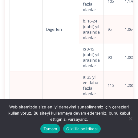
105
1.176,4
fazla
olanlar
b) 16-24
(dahil) yıl
Diğerleri
95
1.064,4
arasında
olanlar
c) 0-15
(dahil) yıl
90
1.008,3
arasında
olanlar
a) 25 yıl
ve daha
115
1.288,4
fazla
olanlar
b) 16-24
Web sitemizde size en iyi deneyimi sunabilmemiz için çerezleri
Çözümleyici,
(dahil) yıl
kullanıyoruz. Bu siteyi kullanmaya devam ederseniz, bunu kabul
Programcı,
110
1.232,4
arasında
Mütercim
ettiğinizi varsayarız.
olanlar
Tamam
Gizlilik politikası
c) 0-15