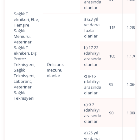
arasında
olanlar
Sağlık T
a) 23 yıl
eknikeri, Ebe,
ve daha
Hemşire,
115
1.288,4
fazla
Sağlık
olanlar
Memuru,
Veteriner
Sağlık T
b) 17-22
eknikeri, Diş
(dahil) yıl
105
1.176,4
Protez
arasında
Teknisyeni,
Önlisans
olanlar
Sağlık
mezunu
Teknisyeni,
olanlar
c) 8-16
Laborant,
(dahil) yıl
95
1.064,4
Veteriner
arasında
Sağlık
olanlar
Teknisyeni
d) 0-7
(dahil) yıl
90
1.008,3
arasında
olanlar
a) 25 yıl
ve daha