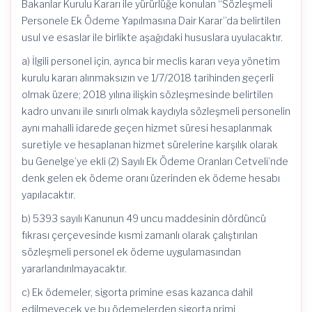
Bakanlar Kurulu Kararı ile yürürlüğe konulan “Sözleşmeli
Personele Ek Ödeme Yapılmasına Dair Karar”da belirtilen
usul ve esaslar ile birlikte aşağıdaki hususlara uyulacaktır.
a) İlgili personel için, ayrıca bir meclis kararı veya yönetim
kurulu kararı alınmaksızın ve 1/7/2018 tarihinden geçerli
olmak üzere; 2018 yılına ilişkin sözleşmesinde belirtilen
kadro unvanı ile sınırlı olmak kaydıyla sözleşmeli personelin
aynı mahalli idarede geçen hizmet süresi hesaplanmak
suretiyle ve hesaplanan hizmet sürelerine karşılık olarak
bu Genelge’ye ekli (2) Sayılı Ek Ödeme Oranları Cetveli’nde
denk gelen ek ödeme oranı üzerinden ek ödeme hesabı
yapılacaktır.
b) 5393 sayılı Kanunun 49 uncu maddesinin dördüncü
fıkrası çerçevesinde kısmi zamanlı olarak çalıştırılan
sözleşmeli personel ek ödeme uygulamasından
yararlandırılmayacaktır.
c) Ek ödemeler, sigorta primine esas kazanca dahil
edilmeyecek ve bu ödemelerden sigorta primi