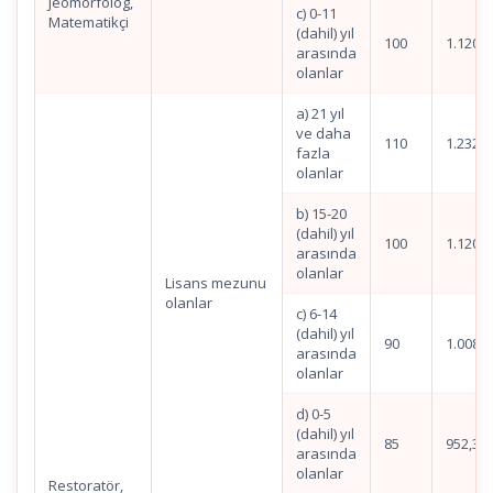
Jeomorfolog,
c) 0-11
Matematikçi
(dahil) yıl
100
1.120,4
arasında
olanlar
a) 21 yıl
ve daha
110
1.232,4
fazla
olanlar
b) 15-20
(dahil) yıl
100
1.120,4
arasında
olanlar
Lisans mezunu
olanlar
c) 6-14
(dahil) yıl
90
1.008,3
arasında
olanlar
d) 0-5
(dahil) yıl
85
952,37
arasında
olanlar
Restoratör,