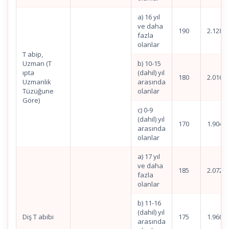
a) 16 yıl
ve daha
190
2.128,8
fazla
olanlar
T abip,
Uzman (T
b) 10-15
ıpta
(dahil) yıl
180
2.016,7
Uzmanlık
arasında
Tüzüğune
olanlar
Göre)
c) 0-9
(dahil) yıl
170
1.904,7
arasında
olanlar
a) 17 yıl
ve daha
185
2.072,8
fazla
olanlar
b) 11-16
(dahil) yıl
Diş T abibi
175
1.960,7
arasında