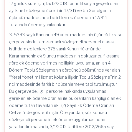
17 günlük süre için; 15/12/2018 tarihi itibarıyla geçerli olan
aylık net sözleşme ücretinin 17/31’i ve bu Genelgenin
üçüncü maddesinde belirtilen ek ödemenin 17/31’i
tutarında ödeme yapılacaktır.
3- 5393 sayılı Kanunun 49 uncu maddesinin üçüncü fıkrası
çerçevesinde tam zamanlı sözleşmeli personel olarak
istihdam edilenlere 375 sayılı Kanun Hükmünde
Kararnamenin ek 9 uncu maddesinin dokuzuncu fıkrasına
göre ek ödeme verilmesine ilişkin uygulama, anılan 4.
Dönem Toplu Sözleşmenin dördüncü bölümünde yer alan
“Yerel Yönetim Hizmet Koluna İlişkin Toplu Sözleşme”nin 2
nci maddesinde farklı bir düzenlemeye tabi tutulmuştur.
Bu çerçevede, ilgili personel hakkında uygulanması
gereken ek ödeme oranları ile bu oranların karşılığı olan ek
ödeme tutarı tavanları ekli (2) Sayılı Ek Ödeme Oranları
Cetveli’nde gösterilmiştir. Öte yandan, söz konusu
sözleşmeli personelin ek ödeme uygulamasından
yararlandırılmasında, 3/1/2012 tarihli ve 2012/2665 sayılı