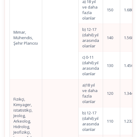
a) 18 yıl
ve daha
150
1.680,6
fazla
olanlar
b) 12-17
Mimar,
(dahil) yıl
Mühendis,
140
1.568,6
arasında
Şehir Plancısı
olanlar
c) 0-11
(dahil) yıl
130
1.456,5
arasında
olanlar
a)18 yıl
ve daha
120
1.344,5
fazla
Fizikçi,
olanlar
Kimyager,
istatistikçi,
b) 12-17
Jeolog,
(dahil) yıl
Arkeolog,
110
1.232,4
arasında
Hidrolog,
olanlar
Jeofizikçi,