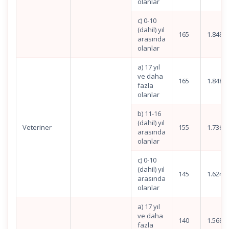
olanlar
c) 0-10
(dahil) yıl
165
1.848,7
arasında
olanlar
a) 17 yıl
ve daha
165
1.848,7
fazla
olanlar
b) 11-16
(dahil) yıl
Veteriner
155
1.736,6
arasında
olanlar
c) 0-10
(dahil) yıl
145
1.624,6
arasında
olanlar
a) 17 yıl
ve daha
140
1.568,6
fazla