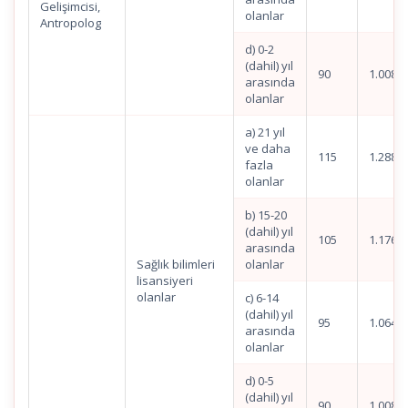
Gelişimcisi,
olanlar
Antropolog
d) 0-2
(dahil) yıl
90
1.008,3
arasında
olanlar
a) 21 yıl
ve daha
115
1.288,4
fazla
olanlar
b) 15-20
(dahil) yıl
105
1.176,4
arasında
Sağlık bilimleri
olanlar
lisansiyeri
olanlar
c) 6-14
(dahil) yıl
95
1.064,4
arasında
olanlar
d) 0-5
(dahil) yıl
90
1.008,3