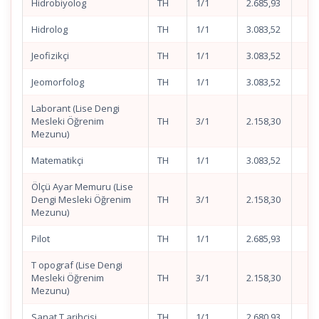
Hidrobiyolog
TH
1/1
2.685,93
Hidrolog
TH
1/1
3.083,52
Jeofizikçi
TH
1/1
3.083,52
Jeomorfolog
TH
1/1
3.083,52
Laborant (Lise Dengi
Mesleki Öğrenim
TH
3/1
2.158,30
Mezunu)
Matematikçi
TH
1/1
3.083,52
Ölçü Ayar Memuru (Lise
Dengi Mesleki Öğrenim
TH
3/1
2.158,30
Mezunu)
Pilot
TH
1/1
2.685,93
T opograf (Lise Dengi
Mesleki Öğrenim
TH
3/1
2.158,30
Mezunu)
Sanat T arihçisi
TH
1/1
2.680,93