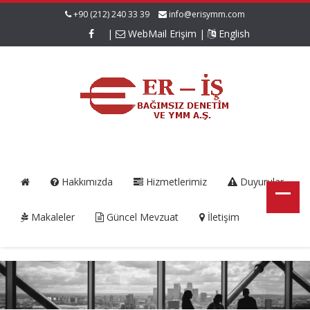
+90 (212) 240 33 39
info@erisymm.com
|
WebMail Erişim
|
English
Hakkımızda
Hizmetlerimiz
Duyurular
Makaleler
Güncel Mevzuat
İletişim