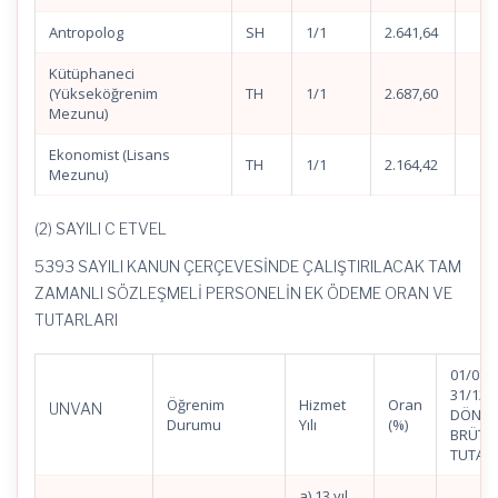
Antropolog
SH
1/1
2.641,64
Kütüphaneci
(Yükseköğrenim
TH
1/1
2.687,60
Mezunu)
Ekonomist (Lisans
TH
1/1
2.164,42
Mezunu)
(2) SAYILI C ETVEL
5393 SAYILI KANUN ÇERÇEVESİNDE ÇALIŞTIRILACAK TAM
ZAMANLI SÖZLEŞMELİ PERSONELİN EK ÖDEME ORAN VE
TUTARLARI
01/07/
31/12/
Öğrenim
Hizmet
Oran
UNVAN
DÖNEM
Durumu
Yılı
(%)
BRÜT
TUTAR
a) 13 yıl