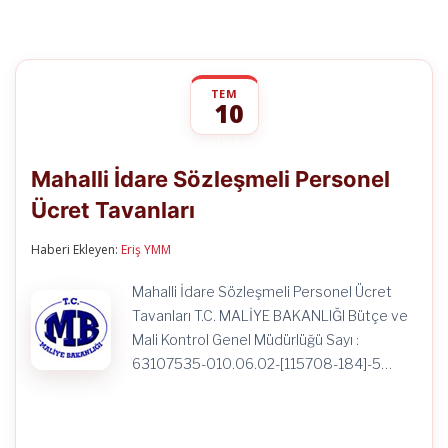
TEM
10
Mahalli
yorumlar kapalı
İdare
Mahalli İdare Sözleşmeli Personel
Sözleşmeli
Personel
Ücret Tavanları
Ücret
Tavanları
için
Haberi Ekleyen:
Eriş YMM
Mahalli İdare Sözleşmeli Personel Ücret
Tavanları T.C. MALİYE BAKANLIĞI Bütçe ve
Mali Kontrol Genel Müdürlüğü Sayı :
63107535-010.06.02-[115708-184]-5…