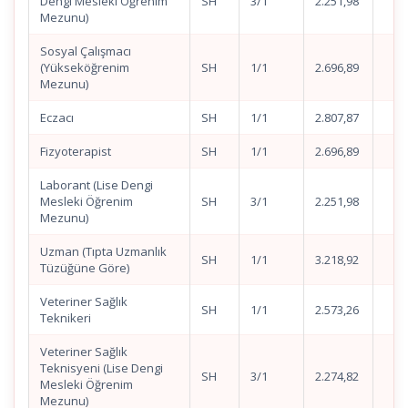
Dengi Mesleki Öğrenim
SH
3/1
2.251,98
Mezunu)
Sosyal Çalışmacı
(Yükseköğrenim
SH
1/1
2.696,89
Mezunu)
Eczacı
SH
1/1
2.807,87
Fizyoterapist
SH
1/1
2.696,89
Laborant (Lise Dengi
Mesleki Öğrenim
SH
3/1
2.251,98
Mezunu)
Uzman (Tıpta Uzmanlık
SH
1/1
3.218,92
Tüzüğüne Göre)
Veteriner Sağlık
SH
1/1
2.573,26
Teknikeri
Veteriner Sağlık
Teknisyeni (Lise Dengi
SH
3/1
2.274,82
Mesleki Öğrenim
Mezunu)