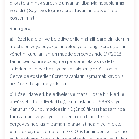
dikkate alınmak suretiyle unvanlar itibarıyla hesaplanmış
ve ekli (1) Sayılı Sözleşme Ücret Tavanları Cetveli’nde
gösterilmiştir.
Buna göre;
a) İl özel idareleri ve belediyeler ile mahalli idare birliklerinin
meclisleri veya büyükşehir belediyeleri bağlı kuruluşlarının
yönetim kurulları, anılan madde çerçevesinde 1/7/2018
tarihinden sonra sözleşmeli personel olarak ilk defa
istihdam etmeye başlayacakları kişiler için söz konusu
Cetvelde gösterilen ücret tavanlarını aşmamak kaydıyla
net ücret tespitine yetkilidir.
b) İl özel idareleri, belediyeler ve mahalli idare birlikleri ile
büyükşehir belediyeleri bağlı kuruluşlarında, 5393 sayılı
Kanunun 49 uncu maddesinin üçüncü fıkrası kapsamında
tam zamanlı veya aynı maddenin dördüncü fıkrası
çerçevesinde kısmi zamanlı olarak istihdam edilmekte
olan sözleşmeli personelin 1/7/2018 tarihinden sonraki net
aylık sözleşme ücretlerinin hesabında ise, görev yaptıkları