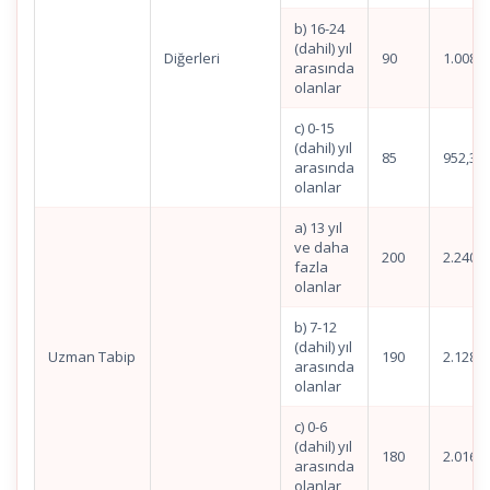
b) 16-24
(dahil) yıl
Diğerleri
90
1.008,3
arasında
olanlar
c) 0-15
(dahil) yıl
85
952,37
arasında
olanlar
a) 13 yıl
ve daha
200
2.240,8
fazla
olanlar
b) 7-12
(dahil) yıl
Uzman Tabip
190
2.128,8
arasında
olanlar
c) 0-6
(dahil) yıl
180
2.016,7
arasında
olanlar