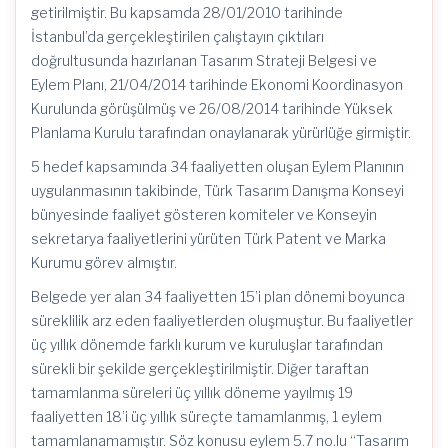
getirilmiştir. Bu kapsamda 28/01/2010 tarihinde
İstanbul’da gerçekleştirilen çalıştayın çıktıları
doğrultusunda hazırlanan Tasarım Strateji Belgesi ve
Eylem Planı, 21/04/2014 tarihinde Ekonomi Koordinasyon
Kurulunda görüşülmüş ve 26/08/2014 tarihinde Yüksek
Planlama Kurulu tarafından onaylanarak yürürlüğe girmiştir.
5 hedef kapsamında 34 faaliyetten oluşan Eylem Planının
uygulanmasının takibinde, Türk Tasarım Danışma Konseyi
bünyesinde faaliyet gösteren komiteler ve Konseyin
sekretarya faaliyetlerini yürüten Türk Patent ve Marka
Kurumu görev almıştır.
Belgede yer alan 34 faaliyetten 15’i plan dönemi boyunca
süreklilik arz eden faaliyetlerden oluşmuştur. Bu faaliyetler
üç yıllık dönemde farklı kurum ve kuruluşlar tarafından
sürekli bir şekilde gerçekleştirilmiştir. Diğer taraftan
tamamlanma süreleri üç yıllık döneme yayılmış 19
faaliyetten 18’i üç yıllık süreçte tamamlanmış, 1 eylem
tamamlanamamıştır. Söz konusu eylem 5.7 no.lu “Tasarım