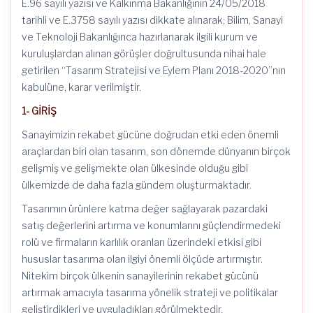
E.96 sayılı yazısı ve Kalkınma Bakanlığının 24/05/2018
tarihli ve E.3758 sayılı yazısı dikkate alınarak; Bilim, Sanayi
ve Teknoloji Bakanlığınca hazırlanarak ilgili kurum ve
kuruluşlardan alınan görüşler doğrultusunda nihai hale
getirilen “Tasarım Stratejisi ve Eylem Planı 2018-2020”nın
kabulüne, karar verilmiştir.
1- GİRİŞ
Sanayimizin rekabet gücüne doğrudan etki eden önemli
araçlardan biri olan tasarım, son dönemde dünyanın birçok
gelişmiş ve gelişmekte olan ülkesinde olduğu gibi
ülkemizde de daha fazla gündem oluşturmaktadır.
Tasarımın ürünlere katma değer sağlayarak pazardaki
satış değerlerini artırma ve konumlarını güçlendirmedeki
rolü ve firmaların karlılık oranları üzerindeki etkisi gibi
hususlar tasarıma olan ilgiyi önemli ölçüde artırmıştır.
Nitekim birçok ülkenin sanayilerinin rekabet gücünü
artırmak amacıyla tasarıma yönelik strateji ve politikalar
geliştirdikleri ve uyguladıkları görülmektedir.