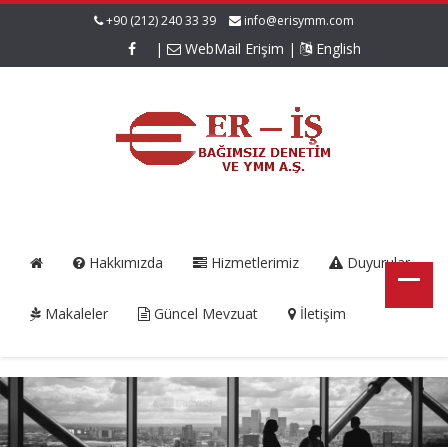
+90 (212) 240 33 39
info@erisymm.com
|
WebMail Erişim
|
English
Hakkımızda
Hizmetlerimiz
Duyurular
Makaleler
Güncel Mevzuat
İletişim