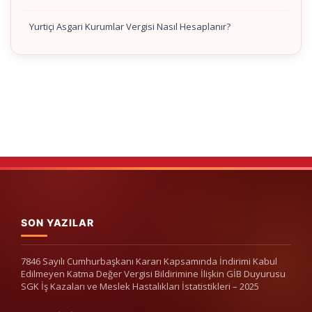
Yurtiçi Asgari Kurumlar Vergisi Nasıl Hesaplanır?
SON YAZILAR
7846 Sayılı Cumhurbaşkanı Kararı Kapsamında İndirimi Kabul
Edilmeyen Katma Değer Vergisi Bildirimine İlişkin GİB Duyurusu
SGK İş Kazaları ve Meslek Hastalıkları İstatistikleri – 2025