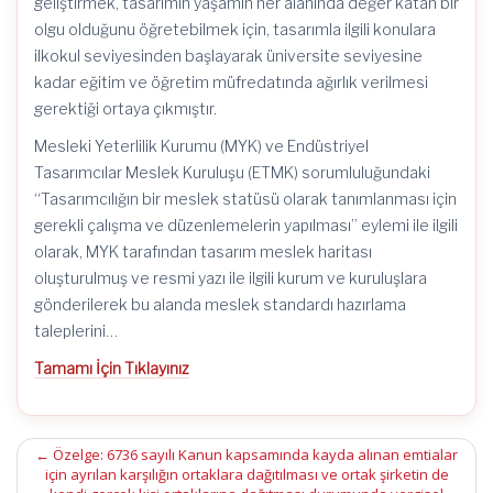
geliştirmek, tasarımın yaşamın her alanında değer katan bir
olgu olduğunu öğretebilmek için, tasarımla ilgili konulara
ilkokul seviyesinden başlayarak üniversite seviyesine
kadar eğitim ve öğretim müfredatında ağırlık verilmesi
gerektiği ortaya çıkmıştır.
Mesleki Yeterlilik Kurumu (MYK) ve Endüstriyel
Tasarımcılar Meslek Kuruluşu (ETMK) sorumluluğundaki
“Tasarımcılığın bir meslek statüsü olarak tanımlanması için
gerekli çalışma ve düzenlemelerin yapılması” eylemi ile ilgili
olarak, MYK tarafından tasarım meslek haritası
oluşturulmuş ve resmi yazı ile ilgili kurum ve kuruluşlara
gönderilerek bu alanda meslek standardı hazırlama
taleplerini…
Tamamı İçin Tıklayınız
Post
←
Özelge: 6736 sayılı Kanun kapsamında kayda alınan emtialar
için ayrılan karşılığın ortaklara dağıtılması ve ortak şirketin de