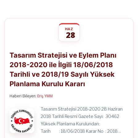
HAZ
28
Tasarım
yorumlar kapalı
Stratejisi
Tasarım Stratejisi ve Eylem Planı
ve
Eylem
2018-2020 ile İlgili 18/06/2018
Planı
2018-
Tarihli ve 2018/19 Sayılı Yüksek
2020
ile
Planlama Kurulu Kararı
İlgili
18/06/2018
Haberi Ekleyen:
Eriş YMM
Tarihli
ve
2018/19
Tasarım Stratejisi 2018-2020 28 Haziran
Sayılı
2018 Tarihli Resmi Gazete Sayı: 30462
Yüksek
Planlama
Yüksek Planlama Kurulundan:
Kurulu
Tarih : 18/06/2018 Karar No : 2018…
Kararı