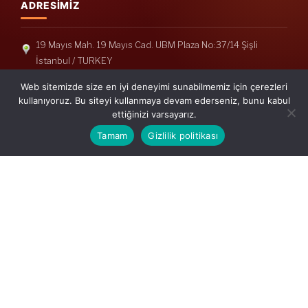
ADRESIMIZ
19 Mayıs Mah. 19 Mayıs Cad. UBM Plaza No:37/14 Şişli
İstanbul / TURKEY
Telefon: +90(212) 240 33 39
Web sitemizde size en iyi deneyimi sunabilmemiz için çerezleri
Telefon: +90(212) 248 19 36
kullanıyoruz. Bu siteyi kullanmaya devam ederseniz, bunu kabul
ettiğinizi varsayarız.
info@erisymm.com
Tamam
Gizlilik politikası
PRATIK MENÜ
Ana Sayfa
Hakkımızda
Hizmetlerimiz
Güncel Mevzuat
İletişim