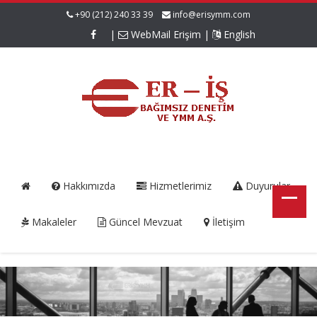
+90 (212) 240 33 39
info@erisymm.com
|
WebMail Erişim
|
English
Hakkımızda
Hizmetlerimiz
Duyurular
Makaleler
Güncel Mevzuat
İletişim