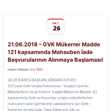
HAZ
26
21.06.2018
yorumlar kapalı
–
21.06.2018 – GVK Mükerrer Madde
GVK
Mükerrer
121 kapsamında Mahsuben İade
Madde
121
Başvurularının Alınmaya Başlaması!
kapsamında
Mahsuben
İade
Haberi Ekleyen:
Eriş YMM
Başvurularının
Alınmaya
GELİR İDARESİ BAŞKANLIĞINDAN DUYURU:
Başlaması!
193 sayılı Gelir Vergisi Kanununun “Vergiye Uyumlu
için
Mükelleflere Vergi İndirimi” başlıklı Mükerrer Madde 121
kapsamında Gelir ve Kurumlar vergisi mükelleflerinin
mahsuben iade işlemlerinin yapılabilmesi için Gelir /
Kurumlar Vergisi İade Talep Dilekçesi (1A) ve