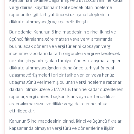
kayıtlarına intikaline bağlanmış ve 31/7/2018 tarihine kadar
vergi dairesi kayıtlarına intikal edecek olan inceleme
raporları ile ilgili tarhiyat öncesi uzlaşma taleplerinin
dikkate alınmayacağı açıkça belirtilmiştir.
Bu nedenle, Kanunun 5 inci maddesinin birinci, ikinci ve
üçüncü fıkralarına göre matrah veya vergi artırımında
bulunulacak dönem ve vergi türlerini kapsayan vergi
inceleme raporlarında tarhı öngörülen vergi ve kesilecek
cezalar için yapılmış olan tarhiyat öncesi uzlaşma talepleri
dikkate alınmayacağından, daha önce tarhiyat öncesi
uzlaşma görüşmeleri ileri bir tarihe verilen veya henüz
uzlaşma günü verilmemiş bulunan vergi inceleme raporları
da dahil olmak üzere 31/7/2018 tarihine kadar düzenlenen
raporlar, vergi dairesi başkanlıkları veya defterdarlıklar
aracı kılınmaksızın ivedilikle vergi dairelerine intikal
ettirilecektir.
Kanunun 5 inci maddesinin birinci, ikinci ve üçüncü fıkraları
kapsamında olmayan vergi türü ve dönemlerine ilişkin