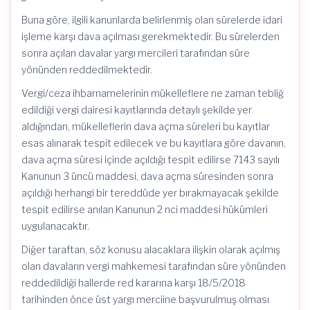
Buna göre, ilgili kanunlarda belirlenmiş olan sürelerde idari
işleme karşı dava açılması gerekmektedir. Bu sürelerden
sonra açılan davalar yargı mercileri tarafından süre
yönünden reddedilmektedir.
Vergi/ceza ihbarnamelerinin mükelleflere ne zaman tebliğ
edildiği vergi dairesi kayıtlarında detaylı şekilde yer
aldığından, mükelleflerin dava açma süreleri bu kayıtlar
esas alınarak tespit edilecek ve bu kayıtlara göre davanın,
dava açma süresi içinde açıldığı tespit edilirse 7143 sayılı
Kanunun 3 üncü maddesi, dava açma süresinden sonra
açıldığı herhangi bir tereddüde yer bırakmayacak şekilde
tespit edilirse anılan Kanunun 2 nci maddesi hükümleri
uygulanacaktır.
Diğer taraftan, söz konusu alacaklara ilişkin olarak açılmış
olan davaların vergi mahkemesi tarafından süre yönünden
reddedildiği hallerde red kararına karşı 18/5/2018
tarihinden önce üst yargı merciine başvurulmuş olması