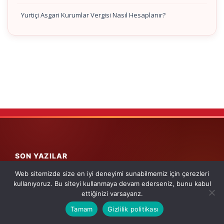
Yurtiçi Asgari Kurumlar Vergisi Nasıl Hesaplanır?
SON YAZILAR
Web sitemizde size en iyi deneyimi sunabilmemiz için çerezleri
7846 Sayılı Cumhurbaşkanı Kararı Kapsamında İndirimi Kabul
kullanıyoruz. Bu siteyi kullanmaya devam ederseniz, bunu kabul
Edilmeyen Katma Değer Vergisi Bildirimine İlişkin GİB Duyurusu
ettiğinizi varsayarız.
SGK İş Kazaları ve Meslek Hastalıkları İstatistikleri – 2025
Tamam
Gizlilik politikası
ADRESIMIZ