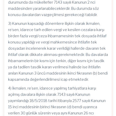
durumunda da mükellefler 7143 sayılı Kanunun 2 nci
maddesinden yararlanabileceklerdir. Bu durumda söz
konusu davalardan vazgeçilmesi gerekeceği tabiidir.
3) Kanunun kapsadığı dönemlere ilişkin olarak ikmalen,
re’sen, idarece tarh edilen vergi ve kesilen cezalara karşı
birden fazla vergi/ceza ihbarnamesinin tek dosyada ihtilaf
konusu yapıldığı ve vergi mahkemesince ihtilafın tek
dosyadan incelenerek karar verildiği hallerde davanın tek
ihtilaf olarak dikkate alınması gerekmektedir. Bu davalarda
ihbarnamelerin bir kısmı için terkin, diğer kısmı için tasdik
ya da tadilen tasdik kararı verilmesi halinde ise ihtilafın
anılan Kanunun 3 üncü maddesinin ikinci fıkrasının (b) bendi
kapsamında değerlendirilmesi icap etmektedir.
4) İkmalen, re’sen, idarece yapılmış tarhiyatlara karşı
açılmış davalara ilişkin olarak 7143 sayılı Kanunun
yayımlandığı 18/5/2018 tarihi itibarıyla 2577 sayılı Kanunun
15 inci maddesinin birinci fıkrasının (d) bendi uyarınca
verilen 30 günlük sürenin veya aynı Kanunun 26 ncı