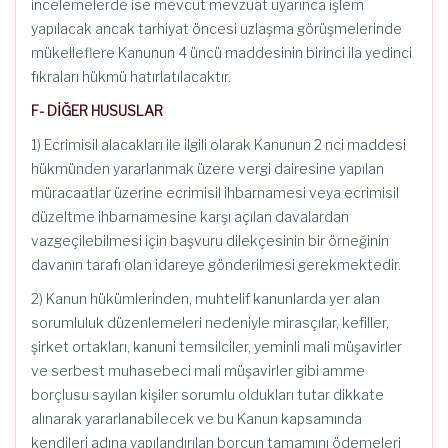
incelemelerde ise mevcut mevzuat uyarınca işlem
yapılacak ancak tarhiyat öncesi uzlaşma görüşmelerinde
mükelleflere Kanunun 4 üncü maddesinin birinci ila yedinci
fıkraları hükmü hatırlatılacaktır.
F- DİĞER HUSUSLAR
1) Ecrimisil alacakları ile ilgili olarak Kanunun 2 nci maddesi
hükmünden yararlanmak üzere vergi dairesine yapılan
müracaatlar üzerine ecrimisil ihbarnamesi veya ecrimisil
düzeltme ihbarnamesine karşı açılan davalardan
vazgeçilebilmesi için başvuru dilekçesinin bir örneğinin
davanın tarafı olan idareye gönderilmesi gerekmektedir.
2) Kanun hükümlerinden, muhtelif kanunlarda yer alan
sorumluluk düzenlemeleri nedeniyle mirasçılar, kefiller,
şirket ortakları, kanuni temsilciler, yeminli mali müşavirler
ve serbest muhasebeci mali müşavirler gibi amme
borçlusu sayılan kişiler sorumlu oldukları tutar dikkate
alınarak yararlanabilecek ve bu Kanun kapsamında
kendileri adına yapılandırılan borcun tamamını ödemeleri