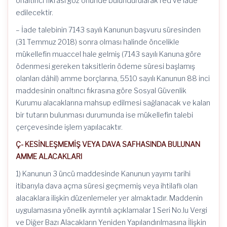
onaltıncı fıkrası göz önünde bulundurularak red ve iade
edilecektir.
– İade talebinin 7143 sayılı Kanunun başvuru süresinden
(31 Temmuz 2018) sonra olması halinde öncelikle
mükellefin muaccel hale gelmiş (7143 sayılı Kanuna göre
ödenmesi gereken taksitlerin ödeme süresi başlamış
olanları dâhil) amme borçlarına, 5510 sayılı Kanunun 88 inci
maddesinin onaltıncı fıkrasına göre Sosyal Güvenlik
Kurumu alacaklarına mahsup edilmesi sağlanacak ve kalan
bir tutarın bulunması durumunda ise mükellefin talebi
çerçevesinde işlem yapılacaktır.
Ç- KESİNLEŞMEMİŞ VEYA DAVA SAFHASINDA BULUNAN
AMME ALACAKLARI
1) Kanunun 3 üncü maddesinde Kanunun yayımı tarihi
itibarıyla dava açma süresi geçmemiş veya ihtilaflı olan
alacaklara ilişkin düzenlemeler yer almaktadır. Maddenin
uygulamasına yönelik ayrıntılı açıklamalar 1 Seri No.lu Vergi
ve Diğer Bazı Alacakların Yeniden Yapılandırılmasına İlişkin