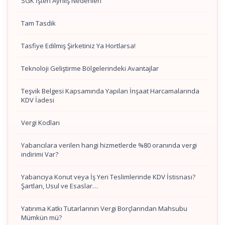
SGK İşten Ayrılış Nedenleri
Tam Tasdik
Tasfiye Edilmiş Şirketiniz Ya Hortlarsa!
Teknoloji Geliştirme Bölgelerindeki Avantajlar
Teşvik Belgesi Kapsamında Yapılan İnşaat Harcamalarında
KDV İadesi
Vergi Kodları
Yabancılara verilen hangi hizmetlerde %80 oranında vergi
indirimi Var?
Yabancıya Konut veya İş Yeri Teslimlerinde KDV İstisnası?
Şartları, Usul ve Esaslar…
Yatırıma Katkı Tutarlarının Vergi Borçlarından Mahsubu
Mümkün mü?