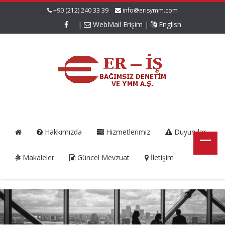
+90 (212) 240 33 39
info@erisymm.com
|
WebMail Erişim
|
English
Hakkımızda
Hizmetlerimiz
Duyurular
Makaleler
Güncel Mevzuat
İletişim