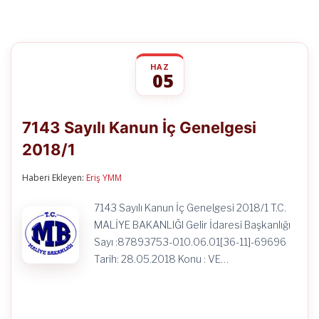
HAZ
05
7143
yorumlar kapalı
Sayılı
7143 Sayılı Kanun İç Genelgesi
Kanun
İç
2018/1
Genelgesi
2018/1
için
Haberi Ekleyen:
Eriş YMM
7143 Sayılı Kanun İç Genelgesi 2018/1 T.C.
MALİYE BAKANLIĞI Gelir İdaresi Başkanlığı
Sayı :87893753-010.06.01[36-11]-69696
Tarih: 28.05.2018 Konu : VE…