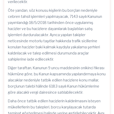
verilecektir.
Öte yandan, söz konusu kişilerin bu borçları nedeniyle
cebren tahsil işlemleri yapılmayacak, 7143 sayılı Kanunun
yayımlandığı 18/5/2018 tarihinden önce uygulanmış
hacizler ve bu hacizlere dayanılarak başlatılan satış
işlemleri durdurulacaktır. Ayrıca yapılan takipler
neticesinde motorlu taşıtlar hakkında trafik sicillerine
konulan hacizler baki kalmak kaydıyla yakalama şerhleri
kaldırılacak ve talep edilmesi durumunda araçlar
sahiplerine iade edilecektir.
Diğer taraftan, Kanunun 9 uncu maddesinin onikinci fıkrası
hükmüne göre, bu Kanun kapsamında yapılandırmaya konu
alacaklar nedeniyle tatbik edilen hacizlere konu mallar,
borçlunun talebi hâlinde 6183 sayılı Kanun hükümlerine
göre alacaklı vergi dairesince satılabilecektir.
Daha önce tatbik edilen hacizlerin kaldırılmasını isteyen
mükelleflerin bu talepleri, borcu karşılayacak tutarda
teminat gösterilmesi halinde yerine getirilebilecektir. Aynı