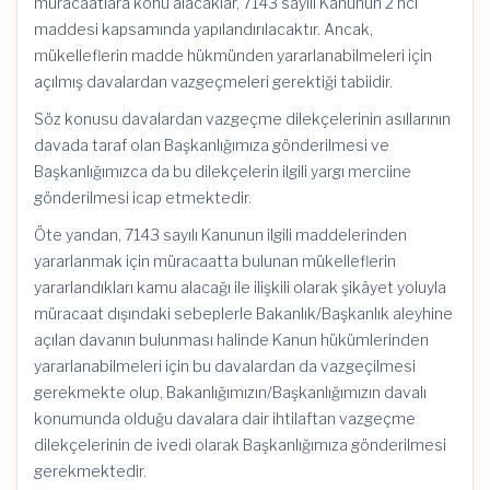
müracaatlara konu alacaklar, 7143 sayılı Kanunun 2 nci
maddesi kapsamında yapılandırılacaktır. Ancak,
mükelleflerin madde hükmünden yararlanabilmeleri için
açılmış davalardan vazgeçmeleri gerektiği tabiidir.
Söz konusu davalardan vazgeçme dilekçelerinin asıllarının
davada taraf olan Başkanlığımıza gönderilmesi ve
Başkanlığımızca da bu dilekçelerin ilgili yargı merciine
gönderilmesi icap etmektedir.
Öte yandan, 7143 sayılı Kanunun ilgili maddelerinden
yararlanmak için müracaatta bulunan mükelleflerin
yararlandıkları kamu alacağı ile ilişkili olarak şikâyet yoluyla
müracaat dışındaki sebeplerle Bakanlık/Başkanlık aleyhine
açılan davanın bulunması halinde Kanun hükümlerinden
yararlanabilmeleri için bu davalardan da vazgeçilmesi
gerekmekte olup, Bakanlığımızın/Başkanlığımızın davalı
konumunda olduğu davalara dair ihtilaftan vazgeçme
dilekçelerinin de ivedi olarak Başkanlığımıza gönderilmesi
gerekmektedir.