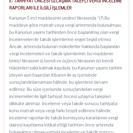
E- TARHİYAT ÖNCESİ UZLAŞMA TALEPLİ VERGİ İNCELEME
RAPORLARI İLE İLGİLİ İŞLEMLER
Kanunun 5 inci maddesinin yedinci fıkrasında “(7) Bu
maddeye göre matrah veya vergi artırımında bulunulması,
bu Kanunun yayımı tarihinden önce başlanılmış olan vergi
incelemeleri ile takdir işlemlerine engel teşkil etmez.
Ancak, artırımda bulunan mükellefler hakkında başlanılan
vergi incelemeleri ve takdir işlemlerinin, bu maddenin
birinci fıkrasının (ı) bendi ve üçüncü fıkrasının (e) bendi
hükümleri saklı kalmak kaydıyla, bu Kanunun yayımı tarihini
izleyen ayın başından itibaren iki ay içerisinde
sonuçlandırılamaması hâlinde, bu işlemlere devam
edilmez. Bu süre içerisinde sonuçlandırılan vergi
incelemeleri ile ilgili tarhiyat öncesi uzlaşma talepleri
dikkate alınmaz. İnceleme veya takdir sonucu tarhiyata
konu matrah veya vergi farkı tespit edilmesi hâlinde,
inceleme raporları ile takdir komisyonu kararlarının vergi
dairesi kayıtlarına intikal ettiği tarihten önce artırımda
bulunulmuş olması şartıyla inceleme ve takdir sonucu