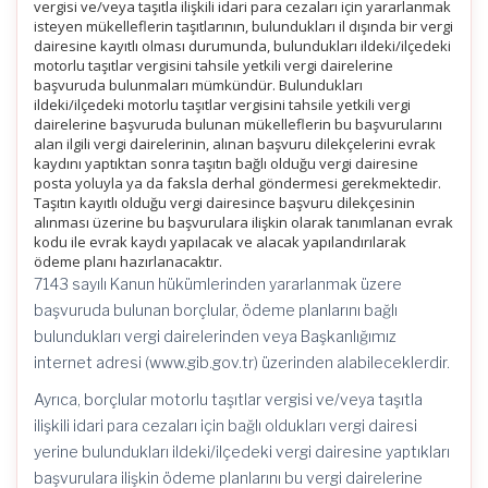
vergisi ve/veya taşıtla ilişkili idari para cezaları için yararlanmak
isteyen mükelleflerin taşıtlarının, bulundukları il dışında bir vergi
dairesine kayıtlı olması durumunda, bulundukları ildeki/ilçedeki
motorlu taşıtlar vergisini tahsile yetkili vergi dairelerine
başvuruda bulunmaları mümkündür. Bulundukları
ildeki/ilçedeki motorlu taşıtlar vergisini tahsile yetkili vergi
dairelerine başvuruda bulunan mükelleflerin bu başvurularını
alan ilgili vergi dairelerinin, alınan başvuru dilekçelerini evrak
kaydını yaptıktan sonra taşıtın bağlı olduğu vergi dairesine
posta yoluyla ya da faksla derhal göndermesi gerekmektedir.
Taşıtın kayıtlı olduğu vergi dairesince başvuru dilekçesinin
alınması üzerine bu başvurulara ilişkin olarak tanımlanan evrak
kodu ile evrak kaydı yapılacak ve alacak yapılandırılarak
ödeme planı hazırlanacaktır.
7143 sayılı Kanun hükümlerinden yararlanmak üzere
başvuruda bulunan borçlular, ödeme planlarını bağlı
bulundukları vergi dairelerinden veya Başkanlığımız
internet adresi (www.gib.gov.tr) üzerinden alabileceklerdir.
Ayrıca, borçlular motorlu taşıtlar vergisi ve/veya taşıtla
ilişkili idari para cezaları için bağlı oldukları vergi dairesi
yerine bulundukları ildeki/ilçedeki vergi dairesine yaptıkları
başvurulara ilişkin ödeme planlarını bu vergi dairelerine