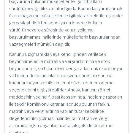
başvuruda bulunan mükellefler ile ilgili ihtilafların
sürdürülmediği dikkate alındığında, Kanundan yararlanmak
üzere başvuran mükellefler ile ilgili olarak belirtilen işlemler
gerçekleştirildikten sonra ya da idarece ihtilafın
sürdürülmeyerek süresinde kanun yollarına
başvurulmaması hallerinde mükelleflerin başvurularından
vazgeçmeleri mümkün değildir.
Kanunun, pişmanlıkla veya kendiliğinden verilecek
beyannameler ile matrah ve vergi artırımına ve stok
beyanlarına ilişkin hükümlerinden yararlanmak üzere beyan
ve bildirimde bulunanlar da başvuru süresinin sonuna
kadar bu beyan ve bildirimlerini düzeltebilirler, ödeme
seçeneklerini değiştirebilirler. Ancak, Kanunun 5 inci
maddesinin yedinci fıkrası kapsamında, inceleme raporları
ile takdir komisyonu kararları sonucu bulunan farkın,
matrah veya vergi artırımı yapılan tutar ile birlikte
değerlendirilmiş olması halinde, bu matrah ve vergi
artırımına ilişkin beyanları azaltacak şekilde düzeltme
yapılamaz.