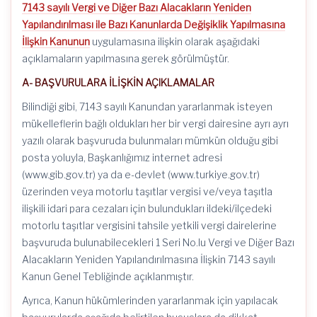
7143 sayılı Vergi ve Diğer Bazı Alacakların Yeniden
Yapılandırılması ile Bazı Kanunlarda Değişiklik Yapılmasına
İlişkin Kanunun
uygulamasına ilişkin olarak aşağıdaki
açıklamaların yapılmasına gerek görülmüştür.
A- BAŞVURULARA İLİŞKİN AÇIKLAMALAR
Bilindiği gibi, 7143 sayılı Kanundan yararlanmak isteyen
mükelleflerin bağlı oldukları her bir vergi dairesine ayrı ayrı
yazılı olarak başvuruda bulunmaları mümkün olduğu gibi
posta yoluyla, Başkanlığımız internet adresi
(www.gib.gov.tr) ya da e-devlet (www.turkiye.gov.tr)
üzerinden veya motorlu taşıtlar vergisi ve/veya taşıtla
ilişkili idari para cezaları için bulundukları ildeki/ilçedeki
motorlu taşıtlar vergisini tahsile yetkili vergi dairelerine
başvuruda bulunabilecekleri 1 Seri No.lu Vergi ve Diğer Bazı
Alacakların Yeniden Yapılandırılmasına İlişkin 7143 sayılı
Kanun Genel Tebliğinde açıklanmıştır.
Ayrıca, Kanun hükümlerinden yararlanmak için yapılacak