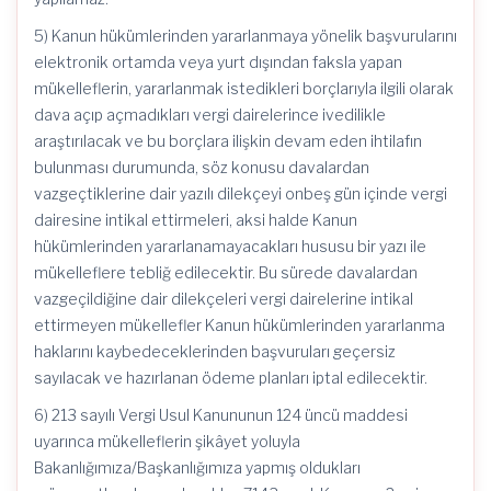
5) Kanun hükümlerinden yararlanmaya yönelik başvurularını
elektronik ortamda veya yurt dışından faksla yapan
mükelleflerin, yararlanmak istedikleri borçlarıyla ilgili olarak
dava açıp açmadıkları vergi dairelerince ivedilikle
araştırılacak ve bu borçlara ilişkin devam eden ihtilafın
bulunması durumunda, söz konusu davalardan
vazgeçtiklerine dair yazılı dilekçeyi onbeş gün içinde vergi
dairesine intikal ettirmeleri, aksi halde Kanun
hükümlerinden yararlanamayacakları hususu bir yazı ile
mükelleflere tebliğ edilecektir. Bu sürede davalardan
vazgeçildiğine dair dilekçeleri vergi dairelerine intikal
ettirmeyen mükellefler Kanun hükümlerinden yararlanma
haklarını kaybedeceklerinden başvuruları geçersiz
sayılacak ve hazırlanan ödeme planları iptal edilecektir.
6) 213 sayılı Vergi Usul Kanununun 124 üncü maddesi
uyarınca mükelleflerin şikâyet yoluyla
Bakanlığımıza/Başkanlığımıza yapmış oldukları