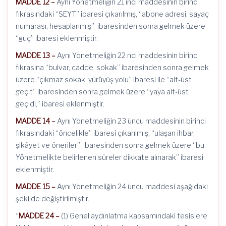
MADDE 12 –
Aynı Yönetmeliğin 21 inci maddesinin birinci
fıkrasındaki “SEYT” ibaresi çıkarılmış, “abone adresi, sayaç
numarası, hesaplanmış” ibaresinden sonra gelmek üzere
“güç” ibaresi eklenmiştir.
MADDE 13 –
Aynı Yönetmeliğin 22 nci maddesinin birinci
fıkrasına “bulvar, cadde, sokak” ibaresinden sonra gelmek
üzere “çıkmaz sokak, yürüyüş yolu” ibaresi ile “alt-üst
geçit” ibaresinden sonra gelmek üzere “yaya alt-üst
geçidi,” ibaresi eklenmiştir.
MADDE 14 –
Aynı Yönetmeliğin 23 üncü maddesinin birinci
fıkrasındaki “öncelikle” ibaresi çıkarılmış, “ulaşan ihbar,
şikâyet ve öneriler” ibaresinden sonra gelmek üzere “bu
Yönetmelikte belirlenen süreler dikkate alınarak” ibaresi
eklenmiştir.
MADDE 15 –
Aynı Yönetmeliğin 24 üncü maddesi aşağıdaki
şekilde değiştirilmiştir.
“
MADDE 24 –
(1) Genel aydınlatma kapsamındaki tesislere