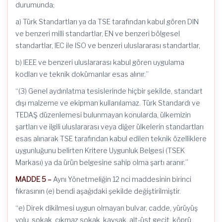
durumunda;
a) Türk Standartları ya da TSE tarafından kabul gören DIN
ve benzeri milli standartlar, EN ve benzeri bölgesel
standartlar, IEC ile ISO ve benzeri uluslararası standartlar,
b) IEEE ve benzeri uluslararası kabul gören uygulama
kodları ve teknik dokümanlar esas alınır.”
“(3) Genel aydınlatma tesislerinde hiçbir şekilde, standart
dışı malzeme ve ekipman kullanılamaz. Türk Standardı ve
TEDAŞ düzenlemesi bulunmayan konularda, ülkemizin
şartları ve ilgili uluslararası veya diğer ülkelerin standartları
esas alınarak TSE tarafından kabul edilen teknik özelliklere
uygunluğunu belirten Kritere Uygunluk Belgesi (TSEK
Markası) ya da ürün belgesine sahip olma şartı aranır.”
MADDE 5 –
Aynı Yönetmeliğin 12 nci maddesinin birinci
fıkrasının (e) bendi aşağıdaki şekilde değiştirilmiştir.
“e) Direk dikilmesi uygun olmayan bulvar, cadde, yürüyüş
yolu, sokak, çıkmaz sokak, kavşak, alt-üst geçit, köprü,