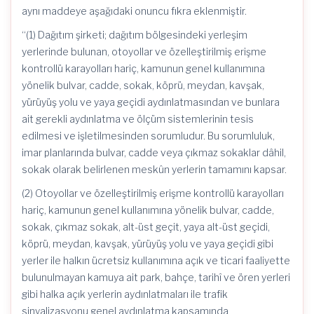
aynı maddeye aşağıdaki onuncu fıkra eklenmiştir.
“(1) Dağıtım şirketi; dağıtım bölgesindeki yerleşim
yerlerinde bulunan, otoyollar ve özelleştirilmiş erişme
kontrollü karayolları hariç, kamunun genel kullanımına
yönelik bulvar, cadde, sokak, köprü, meydan, kavşak,
yürüyüş yolu ve yaya geçidi aydınlatmasından ve bunlara
ait gerekli aydınlatma ve ölçüm sistemlerinin tesis
edilmesi ve işletilmesinden sorumludur. Bu sorumluluk,
imar planlarında bulvar, cadde veya çıkmaz sokaklar dâhil,
sokak olarak belirlenen meskûn yerlerin tamamını kapsar.
(2) Otoyollar ve özelleştirilmiş erişme kontrollü karayolları
hariç, kamunun genel kullanımına yönelik bulvar, cadde,
sokak, çıkmaz sokak, alt-üst geçit, yaya alt-üst geçidi,
köprü, meydan, kavşak, yürüyüş yolu ve yaya geçidi gibi
yerler ile halkın ücretsiz kullanımına açık ve ticari faaliyette
bulunulmayan kamuya ait park, bahçe, tarihî ve ören yerleri
gibi halka açık yerlerin aydınlatmaları ile trafik
sinyalizasyonu genel aydınlatma kapsamında