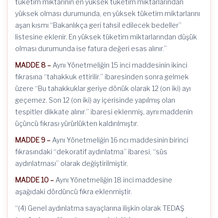
tüketim miktarının en yüksek tüketim miktarlarından
yüksek olması durumunda, en yüksek tüketim miktarlarını
aşan kısmı “Bakanlıkça geri tahsil edilecek bedeller”
listesine eklenir. En yüksek tüketim miktarlarından düşük
olması durumunda ise fatura değeri esas alınır.”
MADDE 8 –
Aynı Yönetmeliğin 15 inci maddesinin ikinci
fıkrasına “tahakkuk ettirilir.” ibaresinden sonra gelmek
üzere “Bu tahakkuklar geriye dönük olarak 12 (on iki) ayı
geçemez. Son 12 (on iki) ay içerisinde yapılmış olan
tespitler dikkate alınır.” ibaresi eklenmiş, aynı maddenin
üçüncü fıkrası yürürlükten kaldırılmıştır.
MADDE 9 –
Aynı Yönetmeliğin 16 ncı maddesinin birinci
fıkrasındaki “dekoratif aydınlatma” ibaresi, “süs
aydınlatması” olarak değiştirilmiştir.
MADDE 10 –
Aynı Yönetmeliğin 18 inci maddesine
aşağıdaki dördüncü fıkra eklenmiştir.
“(4) Genel aydınlatma sayaçlarına ilişkin olarak TEDAŞ