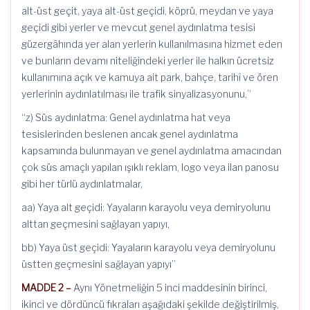
alt-üst geçit, yaya alt-üst geçidi, köprü, meydan ve yaya
geçidi gibi yerler ve mevcut genel aydınlatma tesisi
güzergâhında yer alan yerlerin kullanılmasına hizmet eden
ve bunların devamı niteliğindeki yerler ile halkın ücretsiz
kullanımına açık ve kamuya ait park, bahçe, tarihî ve ören
yerlerinin aydınlatılması ile trafik sinyalizasyonunu,”
“z) Süs aydınlatma: Genel aydınlatma hat veya
tesislerinden beslenen ancak genel aydınlatma
kapsamında bulunmayan ve genel aydınlatma amacından
çok süs amaçlı yapılan ışıklı reklam, logo veya ilan panosu
gibi her türlü aydınlatmalar,
aa) Yaya alt geçidi: Yayaların karayolu veya demiryolunu
alttan geçmesini sağlayan yapıyı,
bb) Yaya üst geçidi: Yayaların karayolu veya demiryolunu
üstten geçmesini sağlayan yapıyı”
MADDE 2 –
Aynı Yönetmeliğin 5 inci maddesinin birinci,
ikinci ve dördüncü fıkraları aşağıdaki şekilde değiştirilmiş,