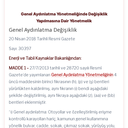
Genel Aydınlatma Yönetmeliğinde Değişiklik
Yapılmasına Dair Yönetmelik
Genel Aydınlatma Değişiklik
20 Nisan 2018 Tarihli Resmi Gazete
Sayı: 30397
Enerji ve Tabii Kaynaklar Bakanlığından:
MADDE 1 –
27/7/2013 tarihli ve 28720 sayılı Resmî
Gazete’de yayımlanan
Genel Aydınlatma Yönetmeliğinin
4
üncü maddesinin birinci fıkrasının (h), (p) ve (ş) bentleri
yürürlükten kaldırılmış, aynı fıkranın (ı) bendi aşağıdaki
şekilde değiştirilmiş, aynı fıkraya aşağıdaki (z), (aa) ve (bb)
bentleri eklenmiştir.
“ı) Genel aydınlatma: Otoyollar ve özelleştirilmiş erişme
kontrollü karayolları hariç, kamunun genel kullanımına
yönelik bulvar, cadde, sokak, çıkmaz sokak, yürüyüş yolu,