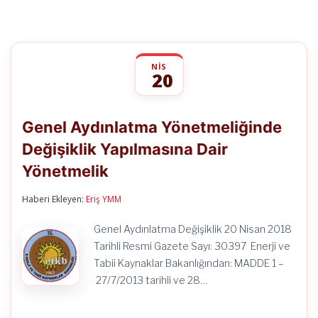
NIS
20
Genel
yorumlar kapalı
Aydınlatma
Genel Aydınlatma Yönetmeliğinde
Yönetmeliğinde
Değişiklik
Değişiklik Yapılmasına Dair
Yapılmasına
Dair
Yönetmelik
Yönetmelik
için
Haberi Ekleyen:
Eriş YMM
Genel Aydınlatma Değişiklik 20 Nisan 2018
Tarihli Resmi Gazete Sayı: 30397 Enerji ve
Tabii Kaynaklar Bakanlığından: MADDE 1 –
27/7/2013 tarihli ve 28…