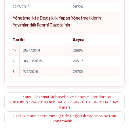
22/7/2013
28720
Yönetmelikte Değişiklik Yapan Yönetmeliklerin
Yayımlandığı Resmî Gazete’nin
Tarihi
Sayısı
1-
28/1/2014
28896
2-
30/10/2015
29517
3-
7/5/2016
29705
Post
←
Kamu Gözetimi Muhasebe ve Denetim Standartları
Kurulunun 12/4/2018 Tarihli ve 75935942-050.01.04-[01/14] Sayılı
navigation
Kararı
Özel Hastaneler Yönetmeliğinde Değişiklik Yapılmasına Dair
Yönetmelik
→