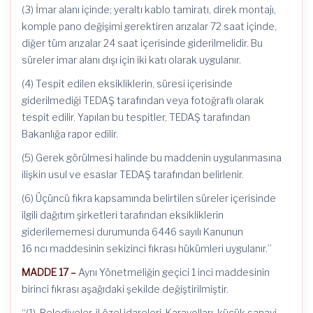
(3) İmar alanı içinde; yeraltı kablo tamiratı, direk montajı,
komple pano değişimi gerektiren arızalar 72 saat içinde,
diğer tüm arızalar 24 saat içerisinde giderilmelidir. Bu
süreler imar alanı dışı için iki katı olarak uygulanır.
(4) Tespit edilen eksikliklerin, süresi içerisinde
giderilmediği TEDAŞ tarafından veya fotoğraflı olarak
tespit edilir. Yapılan bu tespitler, TEDAŞ tarafından
Bakanlığa rapor edilir.
(5) Gerek görülmesi halinde bu maddenin uygulanmasına
ilişkin usul ve esaslar TEDAŞ tarafından belirlenir.
(6) Üçüncü fıkra kapsamında belirtilen süreler içerisinde
ilgili dağıtım şirketleri tarafından eksikliklerin
giderilememesi durumunda 6446 sayılı Kanunun
16 ncı maddesinin sekizinci fıkrası hükümleri uygulanır.”
MADDE 17 –
Aynı Yönetmeliğin geçici 1 inci maddesinin
birinci fıkrası aşağıdaki şekilde değiştirilmiştir.
“(1) Belediyeler, il özel idareleri, Karayolları, küçük sanayi