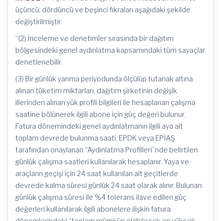
üçüncü, dördüncü ve beşinci fıkraları aşağıdaki şekilde
değiştirilmiştir.
“(2) İnceleme ve denetimler sırasında bir dağıtım
bölgesindeki genel aydınlatma kapsamındaki tüm sayaçlar
denetlenebilir.
(3) Bir günlük yanma periyodunda ölçülüp tutanak altına
alınan tüketim miktarları, dağıtım şirketinin değişik
illerinden alınan yük profili bilgileri ile hesaplanan çalışma
saatine bölünerek ilgili abone için güç değeri bulunur.
Fatura dönemindeki genel aydınlatmanın ilgili aya ait
toplam devrede bulunma saati, EPDK veya EPİAŞ
tarafından onaylanan “Aydınlatma Profilleri”nde belirtilen
günlük çalışma saatleri kullanılarak hesaplanır. Yaya ve
araçların geçişi için 24 saat kullanılan alt geçitlerde
devrede kalma süresi günlük 24 saat olarak alınır. Bulunan
günlük çalışma süresi ile %4 tolerans ilave edilen güç
değerleri kullanılarak ilgili abonelere ilişkin fatura
dönemlerindeki “toplam mümkün olabilecek en yüksek