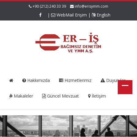
+90 (212) 240 33 39
info@erisymm.com
|
WebMail Erişim
|
English
Hakkımızda
Hizmetlerimiz
Duyurular
Makaleler
Güncel Mevzuat
İletişim