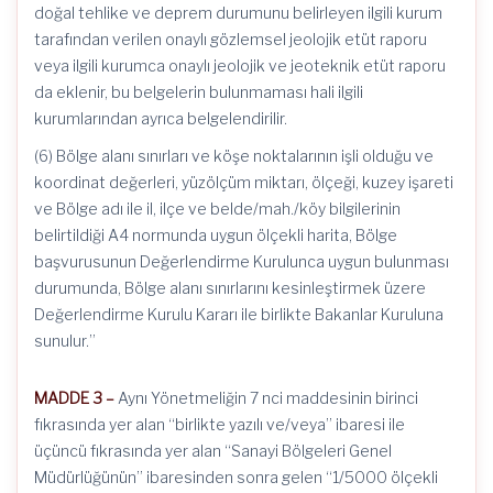
doğal tehlike ve deprem durumunu belirleyen ilgili kurum
tarafından verilen onaylı gözlemsel jeolojik etüt raporu
veya ilgili kurumca onaylı jeolojik ve jeoteknik etüt raporu
da eklenir, bu belgelerin bulunmaması hali ilgili
kurumlarından ayrıca belgelendirilir.
(6) Bölge alanı sınırları ve köşe noktalarının işli olduğu ve
koordinat değerleri, yüzölçüm miktarı, ölçeği, kuzey işareti
ve Bölge adı ile il, ilçe ve belde/mah./köy bilgilerinin
belirtildiği A4 normunda uygun ölçekli harita, Bölge
başvurusunun Değerlendirme Kurulunca uygun bulunması
durumunda, Bölge alanı sınırlarını kesinleştirmek üzere
Değerlendirme Kurulu Kararı ile birlikte Bakanlar Kuruluna
sunulur.”
MADDE 3 –
Aynı Yönetmeliğin 7 nci maddesinin birinci
fıkrasında yer alan “birlikte yazılı ve/veya” ibaresi ile
üçüncü fıkrasında yer alan “Sanayi Bölgeleri Genel
Müdürlüğünün” ibaresinden sonra gelen “1/5000 ölçekli