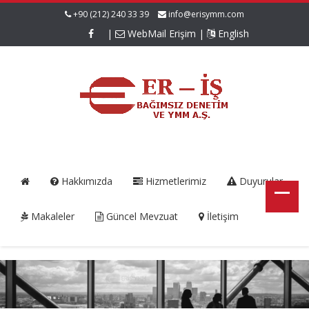
+90 (212) 240 33 39
info@erisymm.com
|
WebMail Erişim
|
English
Hakkımızda
Hizmetlerimiz
Duyurular
Makaleler
Güncel Mevzuat
İletişim