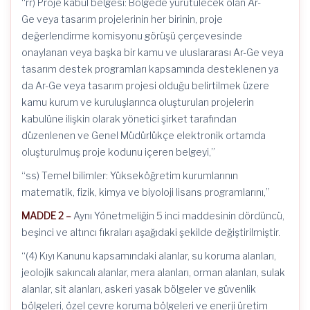
“rr) Proje kabul belgesi: Bölgede yürütülecek olan Ar-
Ge veya tasarım projelerinin her birinin, proje
değerlendirme komisyonu görüşü çerçevesinde
onaylanan veya başka bir kamu ve uluslararası Ar-Ge veya
tasarım destek programları kapsamında desteklenen ya
da Ar-Ge veya tasarım projesi olduğu belirtilmek üzere
kamu kurum ve kuruluşlarınca oluşturulan projelerin
kabulüne ilişkin olarak yönetici şirket tarafından
düzenlenen ve Genel Müdürlükçe elektronik ortamda
oluşturulmuş proje kodunu içeren belgeyi,”
“ss) Temel bilimler: Yükseköğretim kurumlarının
matematik, fizik, kimya ve biyoloji lisans programlarını,”
MADDE 2 –
Aynı Yönetmeliğin 5 inci maddesinin dördüncü,
beşinci ve altıncı fıkraları aşağıdaki şekilde değiştirilmiştir.
“(4) Kıyı Kanunu kapsamındaki alanlar, su koruma alanları,
jeolojik sakıncalı alanlar, mera alanları, orman alanları, sulak
alanlar, sit alanları, askeri yasak bölgeler ve güvenlik
bölgeleri, özel çevre koruma bölgeleri ve enerji üretim