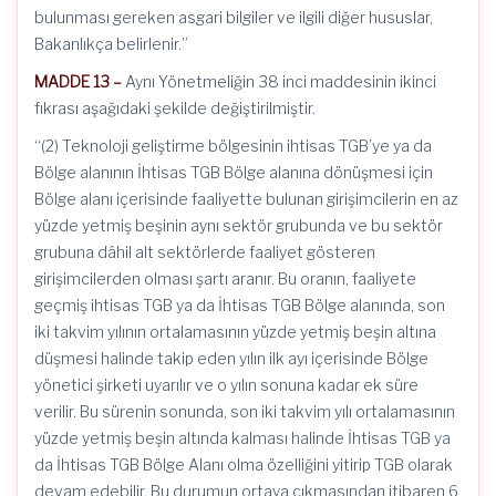
bulunması gereken asgari bilgiler ve ilgili diğer hususlar,
Bakanlıkça belirlenir.”
MADDE 13 –
Aynı Yönetmeliğin 38 inci maddesinin ikinci
fıkrası aşağıdaki şekilde değiştirilmiştir.
“(2) Teknoloji geliştirme bölgesinin ihtisas TGB’ye ya da
Bölge alanının İhtisas TGB Bölge alanına dönüşmesi için
Bölge alanı içerisinde faaliyette bulunan girişimcilerin en az
yüzde yetmiş beşinin aynı sektör grubunda ve bu sektör
grubuna dâhil alt sektörlerde faaliyet gösteren
girişimcilerden olması şartı aranır. Bu oranın, faaliyete
geçmiş ihtisas TGB ya da İhtisas TGB Bölge alanında, son
iki takvim yılının ortalamasının yüzde yetmiş beşin altına
düşmesi halinde takip eden yılın ilk ayı içerisinde Bölge
yönetici şirketi uyarılır ve o yılın sonuna kadar ek süre
verilir. Bu sürenin sonunda, son iki takvim yılı ortalamasının
yüzde yetmiş beşin altında kalması halinde İhtisas TGB ya
da İhtisas TGB Bölge Alanı olma özelliğini yitirip TGB olarak
devam edebilir. Bu durumun ortaya çıkmasından itibaren 6