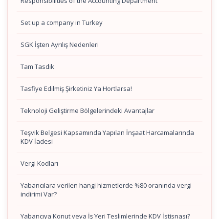
Responsibilities of the Accounting Department
Set up a company in Turkey
SGK İşten Ayrılış Nedenleri
Tam Tasdik
Tasfiye Edilmiş Şirketiniz Ya Hortlarsa!
Teknoloji Geliştirme Bölgelerindeki Avantajlar
Teşvik Belgesi Kapsamında Yapılan İnşaat Harcamalarında
KDV İadesi
Vergi Kodları
Yabancılara verilen hangi hizmetlerde %80 oranında vergi
indirimi Var?
Yabancıya Konut veya İş Yeri Teslimlerinde KDV İstisnası?