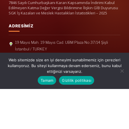
7846 Sayılı Cumhurbaşkanı Kararı Kapsamında İndirimi Kabul
Edilmeyen Katma Değer Vergisi Bildirimine İlişkin GİB Duyurusu
SGK İş Kazaları ve Meslek Hastalıkları İstatistikleri – 2025
ADRESIMIZ
19 Mayıs Mah. 19 Mayıs Cad. UBM Plaza No:37/14 Şişli
İstanbul / TURKEY
Telefon: +90(212) 240 33 39
Web sitemizde size en iyi deneyimi sunabilmemiz için çerezleri
Telefon: +90(212) 248 19 36
kullanıyoruz. Bu siteyi kullanmaya devam ederseniz, bunu kabul
ettiğinizi varsayarız.
info@erisymm.com
Tamam
Gizlilik politikası
PRATIK MENÜ
Ana Sayfa
Hakkımızda
Hizmetlerimiz
Güncel Mevzuat