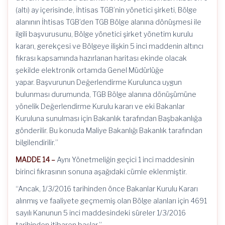
(altı) ay içerisinde, İhtisas TGB’nin yönetici şirketi, Bölge
alanının İhtisas TGB’den TGB Bölge alanına dönüşmesi ile
ilgili başvurusunu, Bölge yönetici şirket yönetim kurulu
kararı, gerekçesi ve Bölgeye ilişkin 5 inci maddenin altıncı
fıkrası kapsamında hazırlanan haritası ekinde olacak
şekilde elektronik ortamda Genel Müdürlüğe
yapar. Başvurunun Değerlendirme Kurulunca uygun
bulunması durumunda, TGB Bölge alanına dönüşümüne
yönelik Değerlendirme Kurulu kararı ve eki Bakanlar
Kuruluna sunulması için Bakanlık tarafından Başbakanlığa
gönderilir. Bu konuda Maliye Bakanlığı Bakanlık tarafından
bilgilendirilir.”
MADDE 14 –
Aynı Yönetmeliğin geçici 1 inci maddesinin
birinci fıkrasının sonuna aşağıdaki cümle eklenmiştir.
“Ancak, 1/3/2016 tarihinden önce Bakanlar Kurulu Kararı
alınmış ve faaliyete geçmemiş olan Bölge alanları için 4691
sayılı Kanunun 5 inci maddesindeki süreler 1/3/2016
tarihinden itibaren başlar.”