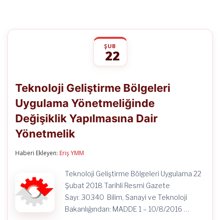
ŞUB
22
Teknoloji
yorumlar kapalı
Geliştirme
Teknoloji Geliştirme Bölgeleri
Bölgeleri
Uygulama
Uygulama Yönetmeliğinde
Yönetmeliğinde
Değişiklik
Değişiklik Yapılmasına Dair
Yapılmasına
Dair
Yönetmelik
Yönetmelik
için
Haberi Ekleyen:
Eriş YMM
Teknoloji Geliştirme Bölgeleri Uygulama 22
Şubat 2018 Tarihli Resmi Gazete
Sayı: 30340 Bilim, Sanayi ve Teknoloji
Bakanlığından: MADDE 1 – 10/8/2016 …