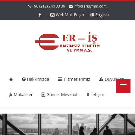
+90 (212) 240 33 39
info@erisymm.com
|
WebMail Erişim
|
English
Hakkımızda
Hizmetlerimiz
Duyurular
Makaleler
Güncel Mevzuat
İletişim