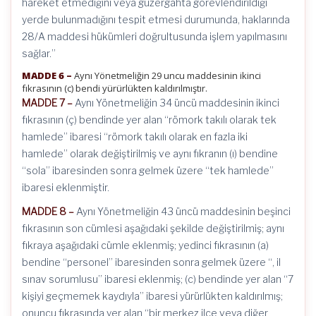
hareket etmediğini veya güzergâhta görevlendirildiği
yerde bulunmadığını tespit etmesi durumunda, haklarında
28/A maddesi hükümleri doğrultusunda işlem yapılmasını
sağlar.”
MADDE 6 –
Aynı Yönetmeliğin 29 uncu maddesinin ikinci
fıkrasının (c) bendi yürürlükten kaldırılmıştır.
MADDE 7 –
Aynı Yönetmeliğin 34 üncü maddesinin ikinci
fıkrasının (ç) bendinde yer alan “römork takılı olarak tek
hamlede” ibaresi “römork takılı olarak en fazla iki
hamlede” olarak değiştirilmiş ve aynı fıkranın (ı) bendine
“sola” ibaresinden sonra gelmek üzere “tek hamlede”
ibaresi eklenmiştir.
MADDE 8 –
Aynı Yönetmeliğin 43 üncü maddesinin beşinci
fıkrasının son cümlesi aşağıdaki şekilde değiştirilmiş; aynı
fıkraya aşağıdaki cümle eklenmiş; yedinci fıkrasının (a)
bendine “personel” ibaresinden sonra gelmek üzere “, il
sınav sorumlusu” ibaresi eklenmiş; (c) bendinde yer alan “7
kişiyi geçmemek kaydıyla” ibaresi yürürlükten kaldırılmış;
onuncu fıkrasında yer alan “bir merkez ilçe veya diğer