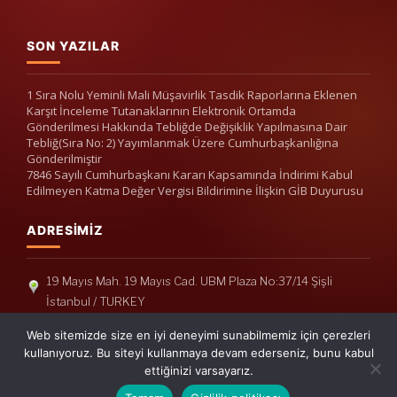
SON YAZILAR
1 Sıra Nolu Yeminli Mali Müşavirlik Tasdik Raporlarına Eklenen
Karşıt İnceleme Tutanaklarının Elektronik Ortamda
Gönderilmesi Hakkında Tebliğde Değişiklik Yapılmasına Dair
Tebliğ(Sıra No: 2) Yayımlanmak Üzere Cumhurbaşkanlığına
Gönderilmiştir
7846 Sayılı Cumhurbaşkanı Kararı Kapsamında İndirimi Kabul
Edilmeyen Katma Değer Vergisi Bildirimine İlişkin GİB Duyurusu
ADRESIMIZ
19 Mayıs Mah. 19 Mayıs Cad. UBM Plaza No:37/14 Şişli
İstanbul / TURKEY
Telefon: +90(212) 240 33 39
Web sitemizde size en iyi deneyimi sunabilmemiz için çerezleri
Telefon: +90(212) 248 19 36
kullanıyoruz. Bu siteyi kullanmaya devam ederseniz, bunu kabul
ettiğinizi varsayarız.
info@erisymm.com