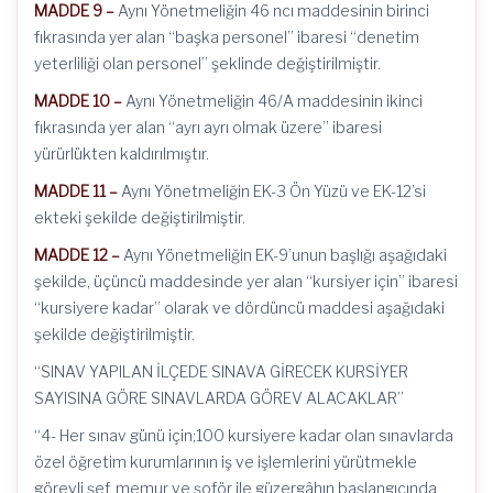
MADDE 9 –
Aynı Yönetmeliğin 46 ncı maddesinin birinci
fıkrasında yer alan “başka personel” ibaresi “denetim
yeterliliği olan personel” şeklinde değiştirilmiştir.
MADDE 10 –
Aynı Yönetmeliğin 46/A maddesinin ikinci
fıkrasında yer alan “ayrı ayrı olmak üzere” ibaresi
yürürlükten kaldırılmıştır.
MADDE 11 –
Aynı Yönetmeliğin EK-3 Ön Yüzü ve EK-12’si
ekteki şekilde değiştirilmiştir.
MADDE 12 –
Aynı Yönetmeliğin EK-9’unun başlığı aşağıdaki
şekilde, üçüncü maddesinde yer alan “kursiyer için” ibaresi
“kursiyere kadar” olarak ve dördüncü maddesi aşağıdaki
şekilde değiştirilmiştir.
“SINAV YAPILAN İLÇEDE SINAVA GİRECEK KURSİYER
SAYISINA GÖRE SINAVLARDA GÖREV ALACAKLAR”
“4- Her sınav günü için;100 kursiyere kadar olan sınavlarda
özel öğretim kurumlarının iş ve işlemlerini yürütmekle
görevli şef, memur ve şoför ile güzergâhın başlangıcında