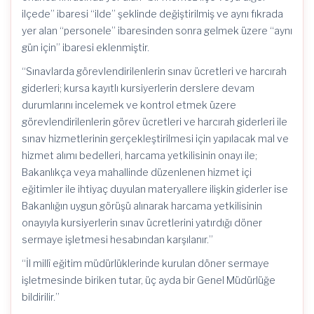
ilçede” ibaresi “ilde” şeklinde değiştirilmiş ve aynı fıkrada
yer alan “personele” ibaresinden sonra gelmek üzere “aynı
gün için” ibaresi eklenmiştir.
“Sınavlarda görevlendirilenlerin sınav ücretleri ve harcırah
giderleri; kursa kayıtlı kursiyerlerin derslere devam
durumlarını incelemek ve kontrol etmek üzere
görevlendirilenlerin görev ücretleri ve harcırah giderleri ile
sınav hizmetlerinin gerçekleştirilmesi için yapılacak mal ve
hizmet alımı bedelleri, harcama yetkilisinin onayı ile;
Bakanlıkça veya mahallinde düzenlenen hizmet içi
eğitimler ile ihtiyaç duyulan materyallere ilişkin giderler ise
Bakanlığın uygun görüşü alınarak harcama yetkilisinin
onayıyla kursiyerlerin sınav ücretlerini yatırdığı döner
sermaye işletmesi hesabından karşılanır.”
“İl millî eğitim müdürlüklerinde kurulan döner sermaye
işletmesinde biriken tutar, üç ayda bir Genel Müdürlüğe
bildirilir.”