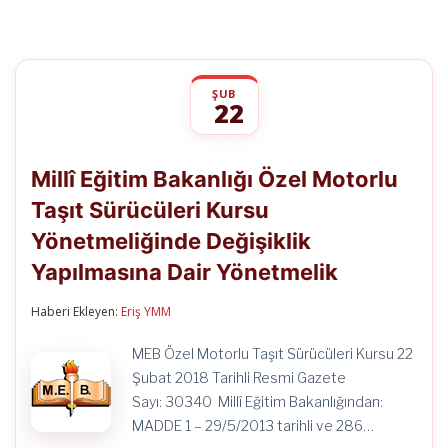
ŞUB
22
Millî
yorumlar kapalı
Eğitim
Millî Eğitim Bakanlığı Özel Motorlu
Bakanlığı
Özel
Taşıt Sürücüleri Kursu
Motorlu
Taşıt
Yönetmeliğinde Değişiklik
Sürücüleri
Kursu
Yapılmasına Dair Yönetmelik
Yönetmeliğinde
Değişiklik
Haberi Ekleyen:
Eriş YMM
Yapılmasına
Dair
Yönetmelik
MEB Özel Motorlu Taşıt Sürücüleri Kursu 22
için
Şubat 2018 Tarihli Resmi Gazete
Sayı: 30340 Millî Eğitim Bakanlığından:
MADDE 1 – 29/5/2013 tarihli ve 286…