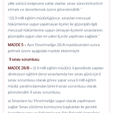
yıllık sürücü belgesine sahip olanlar, sınav sürecini kontrol
etmek ve denetlemek üzere görevlendirilir.”
“(11) İl millî eğitim müdürlüğünce, sınavları mevzuat
hükümlerine uygun yapılmayan ilçeler ile güzergâhı ilgili
mevzuat hükümlerine uygun olmayan ilçelerin sınavlarının,
güzergâhı uygun olan en yakın ilçede yapılması sağlanır.”
MADDE 5 –
Aynı Yönetmeliğe 28/A maddesinden sonra
gelmek üzere aşağıdaki madde eklenmiştir.
“
İl sınav sorumlusu
MADDE 28/B –
(1) İl millî eğitim müdürü, il genelinde yapılan
direksiyon eğitimi dersi sınavlarında her sınav günü için il
sınav sorumlusu olarak görev yapar veya il millî eğitim
müdür yardımcılarından birini il sınav sorumlusu olarak
görevlendirir. İl sınav sorumlusu;
a) Sınavların bu Yönetmeliğe uygun olarak yapılmasını
sağlar. Sınav yürütme komisyonu başkanları ile gerekli
koordinasyonu ve iletişimi kurar. İlde Bakanlık temsilcisi