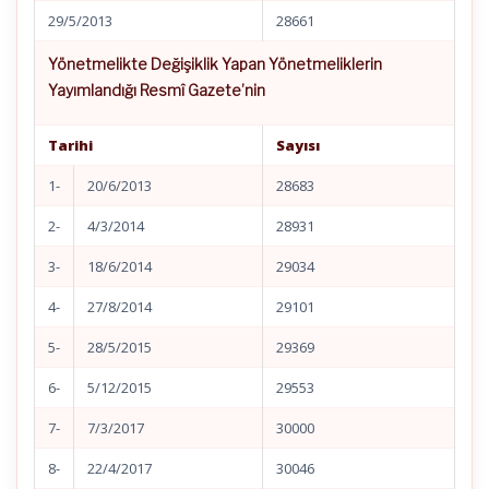
29/5/2013
28661
Yönetmelikte Değişiklik Yapan Yönetmeliklerin
Yayımlandığı Resmî Gazete’nin
Tarihi
Sayısı
1-
20/6/2013
28683
2-
4/3/2014
28931
3-
18/6/2014
29034
4-
27/8/2014
29101
5-
28/5/2015
29369
6-
5/12/2015
29553
7-
7/3/2017
30000
8-
22/4/2017
30046