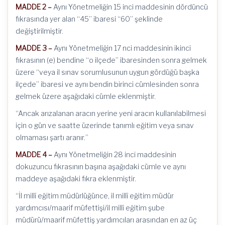
MADDE 2 –
Aynı Yönetmeliğin 15 inci maddesinin dördüncü
fıkrasında yer alan “45” ibaresi “60” şeklinde
değiştirilmiştir.
MADDE 3 –
Aynı Yönetmeliğin 17 nci maddesinin ikinci
fıkrasının (e) bendine “o ilçede” ibaresinden sonra gelmek
üzere “veya il sınav sorumlusunun uygun gördüğü başka
ilçede” ibaresi ve aynı bendin birinci cümlesinden sonra
gelmek üzere aşağıdaki cümle eklenmiştir.
“Ancak arızalanan aracın yerine yeni aracın kullanılabilmesi
için o gün ve saatte üzerinde tanımlı eğitim veya sınav
olmaması şartı aranır.”
MADDE 4 –
Aynı Yönetmeliğin 28 inci maddesinin
dokuzuncu fıkrasının başına aşağıdaki cümle ve aynı
maddeye aşağıdaki fıkra eklenmiştir.
“İl millî eğitim müdürlüğünce, il millî eğitim müdür
yardımcısı/maarif müfettişi/il millî eğitim şube
müdürü/maarif müfettiş yardımcıları arasından en az üç