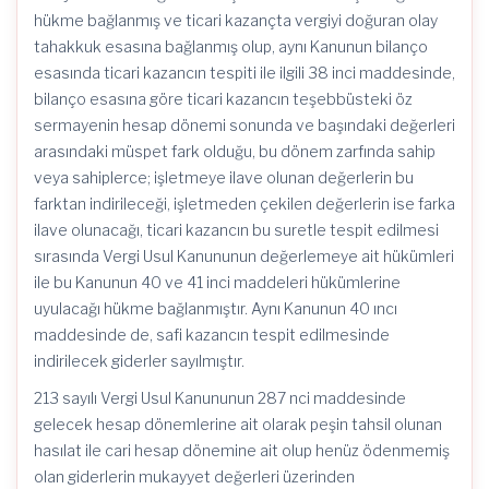
hükme bağlanmış ve ticari kazançta vergiyi doğuran olay
tahakkuk esasına bağlanmış olup, aynı Kanunun bilanço
esasında ticari kazancın tespiti ile ilgili 38 inci maddesinde,
bilanço esasına göre ticari kazancın teşebbüsteki öz
sermayenin hesap dönemi sonunda ve başındaki değerleri
arasındaki müspet fark olduğu, bu dönem zarfında sahip
veya sahiplerce; işletmeye ilave olunan değerlerin bu
farktan indirileceği, işletmeden çekilen değerlerin ise farka
ilave olunacağı, ticari kazancın bu suretle tespit edilmesi
sırasında Vergi Usul Kanununun değerlemeye ait hükümleri
ile bu Kanunun 40 ve 41 inci maddeleri hükümlerine
uyulacağı hükme bağlanmıştır. Aynı Kanunun 40 ıncı
maddesinde de, safi kazancın tespit edilmesinde
indirilecek giderler sayılmıştır.
213 sayılı Vergi Usul Kanununun 287 nci maddesinde
gelecek hesap dönemlerine ait olarak peşin tahsil olunan
hasılat ile cari hesap dönemine ait olup henüz ödenmemiş
olan giderlerin mukayyet değerleri üzerinden