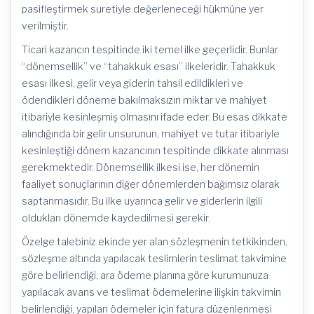
pasifleştirmek suretiyle değerleneceği hükmüne yer
verilmiştir.
Ticari kazancın tespitinde iki temel ilke geçerlidir. Bunlar
“dönemsellik” ve “tahakkuk esası” ilkeleridir. Tahakkuk
esası ilkesi, gelir veya giderin tahsil edildikleri ve
ödendikleri döneme bakılmaksızın miktar ve mahiyet
itibariyle kesinleşmiş olmasını ifade eder. Bu esas dikkate
alındığında bir gelir unsurunun, mahiyet ve tutar itibariyle
kesinleştiği dönem kazancının tespitinde dikkate alınması
gerekmektedir. Dönemsellik ilkesi ise, her dönemin
faaliyet sonuçlarının diğer dönemlerden bağımsız olarak
saptanmasıdır. Bu ilke uyarınca gelir ve giderlerin ilgili
oldukları dönemde kaydedilmesi gerekir.
Özelge talebiniz ekinde yer alan sözleşmenin tetkikinden,
sözleşme altında yapılacak teslimlerin teslimat takvimine
göre belirlendiği, ara ödeme planına göre kurumunuza
yapılacak avans ve teslimat ödemelerine ilişkin takvimin
belirlendiği, yapılan ödemeler için fatura düzenlenmesi