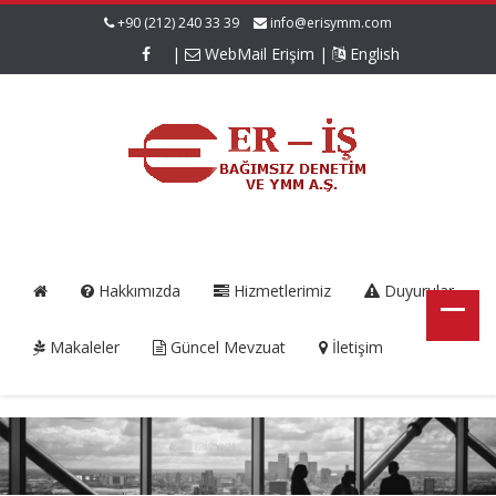
+90 (212) 240 33 39
info@erisymm.com
|
WebMail Erişim
|
English
Hakkımızda
Hizmetlerimiz
Duyurular
Makaleler
Güncel Mevzuat
İletişim