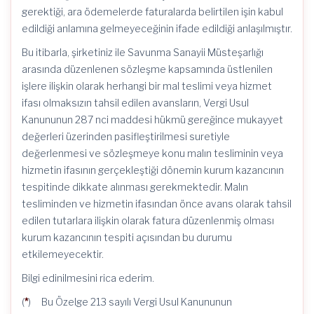
gerektiği, ara ödemelerde faturalarda belirtilen işin kabul
edildiği anlamına gelmeyeceğinin ifade edildiği anlaşılmıştır.
Bu itibarla, şirketiniz ile Savunma Sanayii Müsteşarlığı
arasında düzenlenen sözleşme kapsamında üstlenilen
işlere ilişkin olarak herhangi bir mal teslimi veya hizmet
ifası olmaksızın tahsil edilen avansların, Vergi Usul
Kanununun 287 nci maddesi hükmü gereğince mukayyet
değerleri üzerinden pasifleştirilmesi suretiyle
değerlenmesi ve sözleşmeye konu malın tesliminin veya
hizmetin ifasının gerçekleştiği dönemin kurum kazancının
tespitinde dikkate alınması gerekmektedir. Malın
tesliminden ve hizmetin ifasından önce avans olarak tahsil
edilen tutarlara ilişkin olarak fatura düzenlenmiş olması
kurum kazancının tespiti açısından bu durumu
etkilemeyecektir.
Bilgi edinilmesini rica ederim.
(
*
) Bu Özelge 213 sayılı Vergi Usul Kanununun