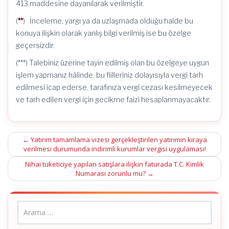
413.maddesine dayanılarak verilmiştir.
(
**
) İnceleme, yargı ya da uzlaşmada olduğu halde bu
konuya ilişkin olarak yanlış bilgi verilmiş ise bu özelge
geçersizdir.
(***) Talebiniz üzerine tayin edilmiş olan bu özelgeye uygun
işlem yapmanız hâlinde, bu fiilleriniz dolayısıyla vergi tarh
edilmesi icap ederse, tarafınıza vergi cezası kesilmeyecek
ve tarh edilen vergi için gecikme faizi hesaplanmayacaktır.
Post
←
Yatırım tamamlama vizesi gerçekleştirilen yatırımın kiraya
verilmesi durumunda indirimli kurumlar vergisi uygulaması!
navigation
Nihai tüketiciye yapılan satışlara ilişkin faturada T.C. Kimlik
Numarası zorunlu mu?
→