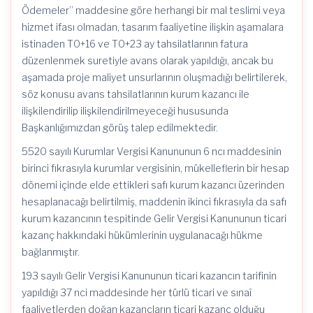
Ödemeler” maddesine göre herhangi bir mal teslimi veya
hizmet ifası olmadan, tasarım faaliyetine ilişkin aşamalara
istinaden T0+16 ve T0+23 ay tahsilatlarının fatura
düzenlenmek suretiyle avans olarak yapıldığı, ancak bu
aşamada proje maliyet unsurlarının oluşmadığı belirtilerek,
söz konusu avans tahsilatlarının kurum kazancı ile
ilişkilendirilip ilişkilendirilmeyeceği hususunda
Başkanlığımızdan görüş talep edilmektedir.
5520 sayılı Kurumlar Vergisi Kanununun 6 ncı maddesinin
birinci fıkrasıyla kurumlar vergisinin, mükelleflerin bir hesap
dönemi içinde elde ettikleri safı kurum kazancı üzerinden
hesaplanacağı belirtilmiş, maddenin ikinci fıkrasıyla da safı
kurum kazancının tespitinde Gelir Vergisi Kanununun ticari
kazanç hakkındaki hükümlerinin uygulanacağı hükme
bağlanmıştır.
193 sayılı Gelir Vergisi Kanununun ticari kazancın tarifinin
yapıldığı 37 nci maddesinde her türlü ticari ve sınaî
faaliyetlerden doğan kazançların ticari kazanç olduğu