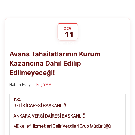
OCA
11
Avans
yorumlar kapalı
Tahsilatlarının
Avans Tahsilatlarının Kurum
Kurum
Kazancına
Kazancına Dahil Edilip
Dahil
Edilip
Edilmeyeceği!
Edilmeyeceği!
için
Haberi Ekleyen:
Eriş YMM
T.C.
GELİR İDARESİ BAŞKANLIĞI
ANKARA VERGİ DAİRESİ BAŞKANLIĞI
Mükellef Hizmetleri Gelir Vergileri Grup Müdürlüğü