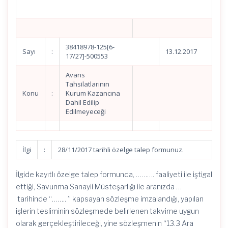
38418978-125[6-
Sayı
:
13.12.2017
17/27]-500553
Avans
Tahsilatlarının
Konu
:
Kurum Kazancına
Dahil Edilip
Edilmeyeceği
İlgi
:
28/11/2017 tarihli özelge talep formunuz.
İlgide kayıtlı özelge talep formunda, ………. faaliyeti ile iştigal
ettiği, Savunma Sanayii Müsteşarlığı ile aranızda …
tarihinde “…….. ” kapsayan sözleşme imzalandığı, yapılan
işlerin tesliminin sözleşmede belirlenen takvime uygun
olarak gerçekleştirileceği, yine sözleşmenin “13.3 Ara