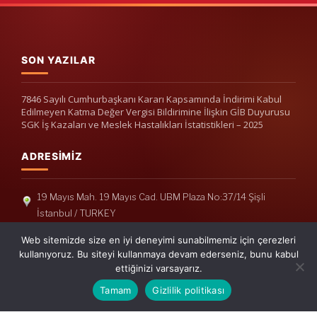
SON YAZILAR
7846 Sayılı Cumhurbaşkanı Kararı Kapsamında İndirimi Kabul
Edilmeyen Katma Değer Vergisi Bildirimine İlişkin GİB Duyurusu
SGK İş Kazaları ve Meslek Hastalıkları İstatistikleri – 2025
ADRESIMIZ
19 Mayıs Mah. 19 Mayıs Cad. UBM Plaza No:37/14 Şişli
İstanbul / TURKEY
Telefon: +90(212) 240 33 39
Web sitemizde size en iyi deneyimi sunabilmemiz için çerezleri
Telefon: +90(212) 248 19 36
kullanıyoruz. Bu siteyi kullanmaya devam ederseniz, bunu kabul
ettiğinizi varsayarız.
info@erisymm.com
Tamam
Gizlilik politikası
PRATIK MENÜ