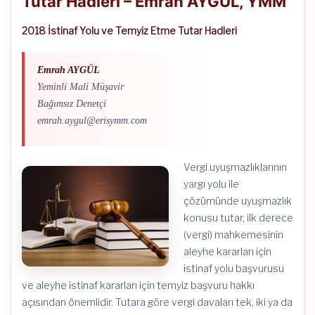
Tutar Hadleri – Emrah AYGÜL, YMM
2018 İstinaf Yolu ve Temyiz Etme Tutar Hadleri
Emrah AYGÜL
Yeminli Mali Müşavir
Bağımsız Denetçi
emrah.aygul@erisymm.com
Vergi uyuşmazlıklarının
yargı yolu ile
çözümünde uyuşmazlık
konusu tutar, ilk derece
(vergi) mahkemesinin
aleyhe kararları için
istinaf yolu başvurusu
ve aleyhe istinaf kararları için temyiz başvuru hakkı
açısından önemlidir. Tutara göre vergi davaları tek, iki ya da