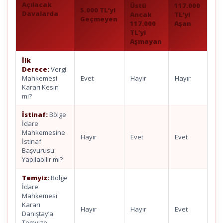
Açılacak
Üstü
117.000
5.000 TL’yi
Davalarda
Ancak
TL’yi
Geçmeyen
117.000
Aşan
TL’yi
Aşmayan
İlk
Derece:
Vergi
Mahkemesi
Evet
Hayır
Hayır
Kararı Kesin
mi?
İstinaf:
Bölge
İdare
Mahkemesine
Hayır
Evet
Evet
İstinaf
Başvurusu
Yapılabilir mi?
Temyiz:
Bölge
İdare
Mahkemesi
Kararı
Hayır
Hayır
Evet
Danıştay’a
Temyize