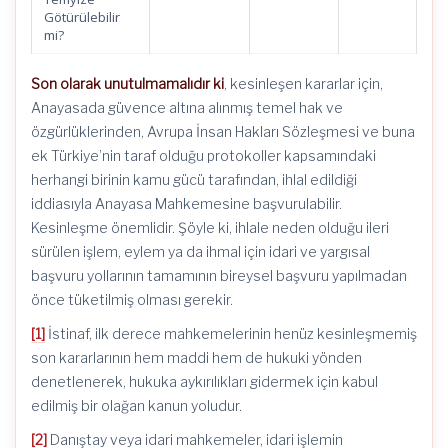
Götürülebilir
mi?
Son olarak unutulmamalıdır ki
, kesinleşen kararlar için,
Anayasada güvence altına alınmış temel hak ve
özgürlüklerinden, Avrupa İnsan Hakları Sözleşmesi ve buna
ek Türkiye’nin taraf olduğu protokoller kapsamındaki
herhangi birinin kamu gücü tarafından, ihlal edildiği
iddiasıyla Anayasa Mahkemesine başvurulabilir.
Kesinleşme önemlidir. Şöyle ki, ihlale neden olduğu ileri
sürülen işlem, eylem ya da ihmal için idari ve yargısal
başvuru yollarının tamamının bireysel başvuru yapılmadan
önce tüketilmiş olması gerekir.
[1]
İstinaf, ilk derece mahkemelerinin henüz kesinleşmemiş
son kararlarının hem maddi hem de hukuki yönden
denetlenerek, hukuka aykırılıkları gidermek için kabul
edilmiş bir olağan kanun yoludur.
[2]
Danıştay veya idari mahkemeler, idari işlemin