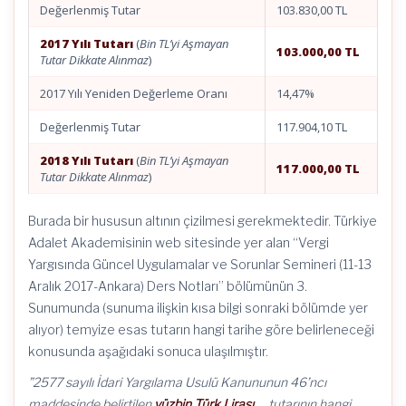
Değerlenmiş Tutar
103.830,00 TL
2017 Yılı Tutarı
(
Bin TL’yi Aşmayan
103.000,00 TL
Tutar Dikkate Alınmaz
)
2017 Yılı Yeniden Değerleme Oranı
14,47%
Değerlenmiş Tutar
117.904,10 TL
2018 Yılı Tutarı
(
Bin TL’yi Aşmayan
117.000,00 TL
Tutar Dikkate Alınmaz
)
Burada bir hususun altının çizilmesi gerekmektedir. Türkiye
Adalet Akademisinin web sitesinde yer alan “Vergi
Yargısında Güncel Uygulamalar ve Sorunlar Semineri (11-13
Aralık 2017-Ankara) Ders Notları” bölümünün 3.
Sunumunda (sunuma ilişkin kısa bilgi sonraki bölümde yer
alıyor) temyize esas tutarın hangi tarihe göre belirleneceği
konusunda aşağıdaki sonuca ulaşılmıştır.
”
2577 sayılı İdari Yargılama Usulü Kanununun 46’ncı
maddesinde belirtilen
yüzbin Türk Lirası
… tutarının hangi