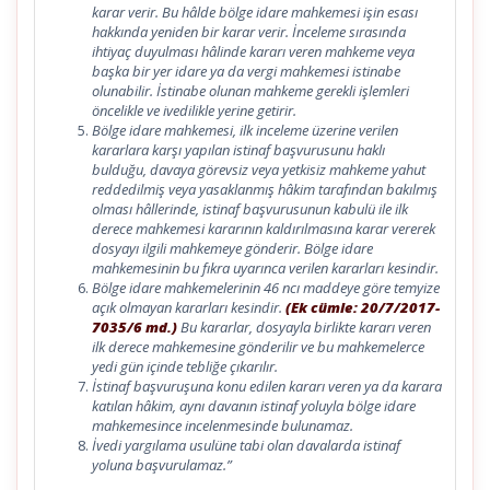
karar verir. Bu hâlde bölge idare mahkemesi işin esası
hakkında yeniden bir karar verir. İnceleme sırasında
ihtiyaç duyulması hâlinde kararı veren mahkeme veya
başka bir yer idare ya da vergi mahkemesi istinabe
olunabilir. İstinabe olunan mahkeme gerekli işlemleri
öncelikle ve ivedilikle yerine getirir.
Bölge idare mahkemesi, ilk inceleme üzerine verilen
kararlara karşı yapılan istinaf başvurusunu haklı
bulduğu, davaya görevsiz veya yetkisiz mahkeme yahut
reddedilmiş veya yasaklanmış hâkim tarafından bakılmış
olması hâllerinde, istinaf başvurusunun kabulü ile ilk
derece mahkemesi kararının kaldırılmasına karar vererek
dosyayı ilgili mahkemeye gönderir. Bölge idare
mahkemesinin bu fıkra uyarınca verilen kararları kesindir.
Bölge idare mahkemelerinin 46 ncı maddeye göre temyize
açık olmayan kararları kesindir.
(Ek cümle: 20/7/2017-
7035/6 md.)
Bu kararlar, dosyayla birlikte kararı veren
ilk derece mahkemesine gönderilir ve bu mahkemelerce
yedi gün içinde tebliğe çıkarılır.
İstinaf başvuruşuna konu edilen kararı veren ya da karara
katılan hâkim, aynı davanın istinaf yoluyla bölge idare
mahkemesince incelenmesinde bulunamaz.
İvedi yargılama usulüne tabi olan davalarda istinaf
yoluna başvurulamaz.”