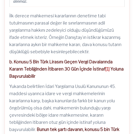
alınmaz.
İlk derece mahkemesi kararlarının denetime tabi
tutulmasının parasal değer ile sınırlanmasının adil
yargılanma hakkını zedeleyici olduğu düşündüğümüzü
ifade etmek isteriz. Örneğin Danıştay’ın istikrar kazanmış
kararlarına aykırı bir mahkeme kararı, dava konusu tutarın
düşüklüğü sebebiyle kesinleşebilecektir.
b. Konusu
5 Bin Türk Lirasını Geçen Vergi Davalarında
Kararın Tebliğinden İtibaren 30 Gün İçinde İstinaf
[1]
Yoluna
Başvurulabilir
Yukarıda belirtilen İdari Yargılama Usulü Kanununun 45.
maddesi uyarınca idare ve vergi mahkemelerinin
kararlarına karşı, başka kanunlarda farklı bir kanun yolu
öngörülmüş olsa dahi, mahkemenin bulunduğu yargı
çevresindeki bölge idare mahkemesine, kararın
tebliğinden itibaren otuz gün içinde istinaf yoluna
başvurulabilir.
Bunun tek şartı davanın, konusu 5 bin Türk