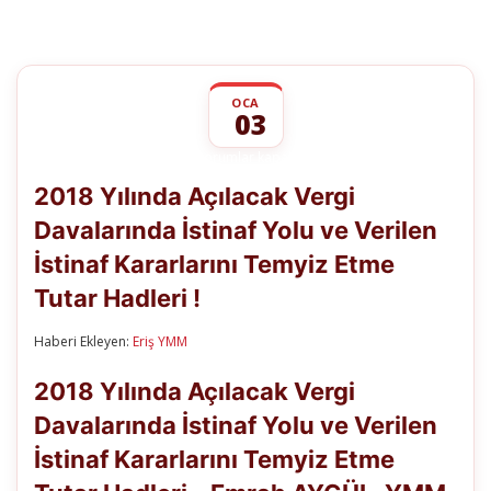
OCA
03
2018
yorumlar kapalı
Yılında
2018 Yılında Açılacak Vergi
Açılacak
Vergi
Davalarında İstinaf Yolu ve Verilen
Davalarında
İstinaf
İstinaf Kararlarını Temyiz Etme
Yolu
ve
Tutar Hadleri !
Verilen
İstinaf
Haberi Ekleyen:
Eriş YMM
Kararlarını
Temyiz
Etme
2018 Yılında Açılacak Vergi
Tutar
Hadleri
Davalarında İstinaf Yolu ve Verilen
!
İstinaf Kararlarını Temyiz Etme
için