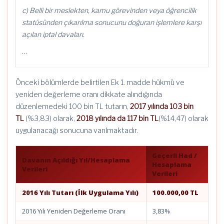
c) Belli bir meslekten, kamu görevinden veya öğrencilik
statüsünden çıkarılma sonucunu doğuran işlemlere karşı
açılan iptal davaları.
…
Önceki bölümlerde belirtilen Ek 1. madde hükmü ve
yeniden değerleme oranı dikkate alındığında
düzenlemedeki 100 bin TL tutarın,
2017 yılında 103 bin
TL
(%3,83) olarak,
2018 yılında da 117 bin TL
(%14,47) olarak
uygulanacağı sonucuna varılmaktadır.
Geçerli Had /
Davanın Açıldığı Yıl/Hesaplama
Hesaplama
Verileri
Verileri
2016 Yılı Tutarı (İlk Uygulama Yılı)
100.000,00 TL
2016 Yılı Yeniden Değerleme Oranı
3,83%