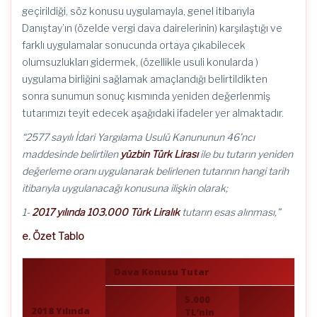
geçirildiği, söz konusu uygulamayla, genel itibarıyla
Danıştay’ın (özelde vergi dava dairelerinin) karşılaştığı ve
farklı uygulamalar sonucunda ortaya çıkabilecek
olumsuzlukları gidermek, (özellikle usuli konularda )
uygulama birliğini sağlamak amaçlandığı belirtildikten
sonra sunumun sonuç kısmında yeniden değerlenmiş
tutarımızı teyit edecek aşağıdaki ifadeler yer almaktadır.
“
2577 sayılı İdari Yargılama Usulü Kanununun 46’ncı
maddesinde belirtilen
yüzbin Türk Lirası
ile bu tutarın yeniden
değerleme oranı uygulanarak belirlenen tutarının hangi tarih
itibarıyla uygulanacağı konusuna ilişkin olarak;
1-
2017 yılında 103.000 Türk Liralık
tutarın esas alınması,”
e. Özet Tablo
Dava Konusu Tutar
5.000
2018 Yılında
TL’nin