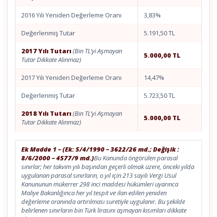
2016 Yılı Yeniden Değerleme Oranı
3,83%
Değerlenmiş Tutar
5.191,50 TL
2017 Yılı Tutarı
(Bin TL’yi Aşmayan
5.000,00 TL
Tutar Dikkate Alınmaz)
2017 Yılı Yeniden Değerleme Oranı
14,47%
Değerlenmiş Tutar
5.723,50 TL
2018 Yılı Tutarı
(Bin TL’yi Aşmayan
5.000,00 TL
Tutar Dikkate Alınmaz)
Ek Madde 1 – (Ek: 5/4/1990 – 3622/26 md.; Değişik :
8/6/2000 – 4577/9 md.)
Bu Kanunda öngörülen parasal
sınırlar; her takvim yılı başından geçerli olmak üzere, önceki yılda
uygulanan parasal sınırların, o yıl için 213 sayılı Vergi Usul
Kanununun mükerrer 298 inci maddesi hükümleri uyarınca
Maliye Bakanlığınca her yıl tespit ve ilan edilen yeniden
değerleme oranında artırılması suretiyle uygulanır. Bu şekilde
belirlenen sınırların bin Türk lirasını aşmayan kısımları dikkate