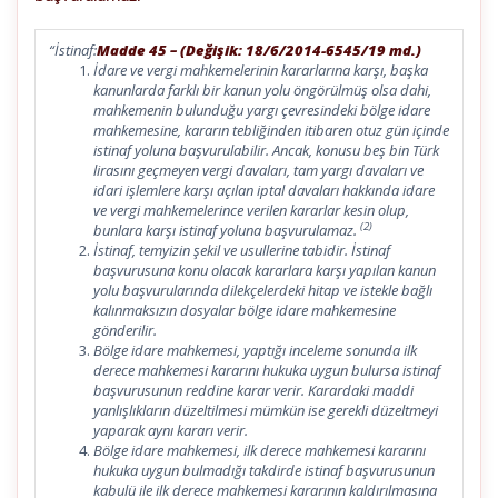
“İstinaf:
Madde 45 – (Değişik: 18/6/2014-6545/19 md.)
İdare ve vergi mahkemelerinin kararlarına karşı, başka
kanunlarda farklı bir kanun yolu öngörülmüş olsa dahi,
mahkemenin bulunduğu yargı çevresindeki bölge idare
mahkemesine, kararın tebliğinden itibaren otuz gün içinde
istinaf yoluna başvurulabilir. Ancak, konusu beş bin Türk
lirasını geçmeyen vergi davaları, tam yargı davaları ve
idari işlemlere karşı açılan iptal davaları hakkında idare
ve vergi mahkemelerince verilen kararlar kesin olup,
(2)
bunlara karşı istinaf yoluna başvurulamaz.
İstinaf, temyizin şekil ve usullerine tabidir. İstinaf
başvurusuna konu olacak kararlara karşı yapılan kanun
yolu başvurularında dilekçelerdeki hitap ve istekle bağlı
kalınmaksızın dosyalar bölge idare mahkemesine
gönderilir.
Bölge idare mahkemesi, yaptığı inceleme sonunda ilk
derece mahkemesi kararını hukuka uygun bulursa istinaf
başvurusunun reddine karar verir. Karardaki maddi
yanlışlıkların düzeltilmesi mümkün ise gerekli düzeltmeyi
yaparak aynı kararı verir.
Bölge idare mahkemesi, ilk derece mahkemesi kararını
hukuka uygun bulmadığı takdirde istinaf başvurusunun
kabulü ile ilk derece mahkemesi kararının kaldırılmasına