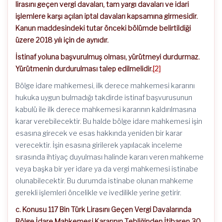
lirasını geçen vergi davaları, tam yargı davaları ve idari
işlemlere karşı açılan iptal davaları kapsamına girmesidir.
Kanun maddesindeki tutar önceki bölümde belirtildiği
üzere 2018 yılı için de aynıdır.
İstinaf yoluna başvurulmuş olması, yürütmeyi durdurmaz.
Yürütmenin durdurulması talep edilmelidir.
[2]
Bölge idare mahkemesi, ilk derece mahkemesi kararını
hukuka uygun bulmadığı takdirde istinaf başvurusunun
kabulü ile ilk derece mahkemesi kararının kaldırılmasına
karar verebilecektir. Bu halde bölge idare mahkemesi işin
esasına girecek ve esas hakkında yeniden bir karar
verecektir. İşin esasına girilerek yapılacak inceleme
sırasında ihtiyaç duyulması halinde kararı veren mahkeme
veya başka bir yer idare ya da vergi mahkemesi istinabe
olunabilecektir. Bu durumda istinabe olunan mahkeme
gerekli işlemleri öncelikle ve ivedilikle yerine getirir.
c. Konusu
117 Bin Türk Lirasını Geçen Vergi Davalarında
Bölge İdare Mahkemesi Kararının Tebliğinden İtibaren 30