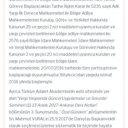
Göreve Başlayacakları Tarihe İlişkin Karar ile 5235 sayılı Adli
Yargı İlk Derece Mahkemeleri ile Bölge Adliye
Mahkemelerinin Kuruluş, Görev ve Yetkileri Hakkında
Kanunun 25 ve geçici 2 nci maddeleri uyarınca kurulan ve
yargı çevreleri belirlenen bölge adliye mahkemeleri ile;
2576 sayılı Bölge İdare Mahkemeleri, İdare Mahkemeleri
ve Vergi Mahkemelerinin Kuruluşu ve Görevleri Hakkında
Kanunun 2 ve geçici 20 nci maddeleri uyarınca kurulan ve
yargı çevreleri belirlenen bölge idare
mahkemelerinin, 20/07/2016 tarihinde tüm yurtta göreve
başlayacağı duyurulmuştur. Böylece idari yargıda istinaf,
2016 yılında başlamıştır.
Ayrıca Türkiye Adalet Akademisinin web sitesinde yer
alan
“Vergi Yargısında Güncel Uygulamalar ve Sorunlar
Semineri (11-13 Aralık 2017-Ankara) Ders Notları
”
bölümünün 3. Sunumunda, “
Özel Gündem
” görüşmelerinin
Sn. Mahmut VURAL’ın 25.9.2017’de Danıştay Başkanvekili
olarak seçilmesi üzerine sistematik bir biçimde hayata