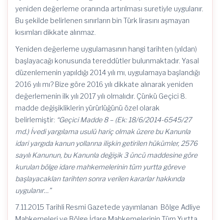
yeniden değerleme oranında artırılması suretiyle uygulanır.
Bu şekilde belirlenen sınırların bin Türk lirasını aşmayan
kısımları dikkate alınmaz.
Yeniden değerleme uygulamasının hangi tarihten (yıldan)
başlayacağı konusunda tereddütler bulunmaktadır. Yasal
düzenlemenin yapıldığı 2014 yılı mı, uygulamaya başlandığı
2016 yılı mı? Bize göre 2016 yılı dikkate alınarak yeniden
değerlemenin ilk yılı 2017 yılı olmalıdır. Çünkü Geçici 8.
madde değişikliklerin yürürlüğünü özel olarak
belirlemiştir:
“Geçici Madde 8 – (Ek: 18/6/2014-6545/27
md.) İvedi yargılama usulü hariç olmak üzere bu Kanunla
idari yargıda kanun yollarına ilişkin getirilen hükümler, 2576
sayılı Kanunun, bu Kanunla değişik 3 üncü maddesine göre
kurulan bölge idare mahkemelerinin tüm yurtta göreve
başlayacakları tarihten sonra verilen kararlar hakkında
uygulanır…”
7.11.2015 Tarihli Resmi Gazetede yayımlanan Bölge Adliye
Mahkemeleri ve Bölge İdare Mahkemelerinin Tüm Yurtta