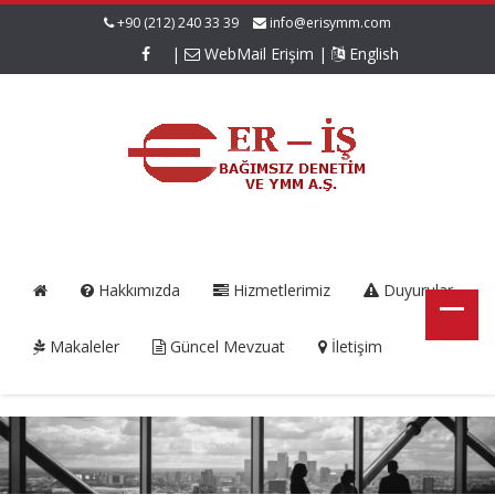
+90 (212) 240 33 39
info@erisymm.com
|
WebMail Erişim
|
English
Hakkımızda
Hizmetlerimiz
Duyurular
Makaleler
Güncel Mevzuat
İletişim