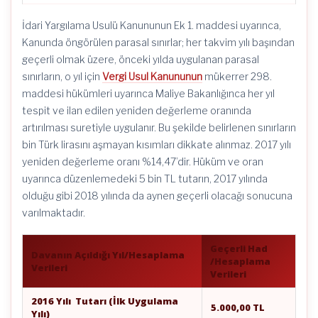
İdari Yargılama Usulü Kanununun Ek 1. maddesi uyarınca,
Kanunda öngörülen parasal sınırlar; her takvim yılı başından
geçerli olmak üzere, önceki yılda uygulanan parasal
sınırların, o yıl için
Vergi Usul Kanununun
mükerrer 298.
maddesi hükümleri uyarınca Maliye Bakanlığınca her yıl
tespit ve ilan edilen yeniden değerleme oranında
artırılması suretiyle uygulanır. Bu şekilde belirlenen sınırların
bin Türk lirasını aşmayan kısımları dikkate alınmaz. 2017 yılı
yeniden değerleme oranı %14,47’dir. Hüküm ve oran
uyarınca düzenlemedeki 5 bin TL tutarın, 2017 yılında
olduğu gibi 2018 yılında da aynen geçerli olacağı sonucuna
varılmaktadır.
Geçerli Had
Davanın Açıldığı Yıl/Hesaplama
/Hesaplama
Verileri
Verileri
2016 Yılı Tutarı (İlk Uygulama
5.000,00 TL
Yılı)