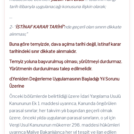
tarih itibarıyla uygulanacağı konusuna ilişkin olarak;
…
2- “
İSTİNAF KARAR TARİHİ”
nde geçerli olan sınırın dikkate
alınması;”
Buna göre temyizde, dava açılma tarihi değil, istinaf karar
tarihindeki sınır dikkate alınmalıdır.
Temyiz yoluna başvurulmuş olması, yürütmeyi durdurmaz.
Yürütmenin durdurulması talep edilmelidir.
d.Yeniden Değerleme Uygulamasının Başladığı Yıl Sorunu
Üzerine
Önceki bölümlerde belirtildiği üzere İdari Yargılama Usulü
Kanununun Ek 1. maddesi uyarınca, Kanunda öngörülen
parasal sınırlar; her takvim yılı başından geçerli olmak
üzere, önceki yılda uygulanan parasal sınırların, o yıl için
Vergi Usul Kanununun mükerrer 298. maddesi hükümleri
uyarınca Maliye Bakanlığınca her yıl tespit ve ilan edilen