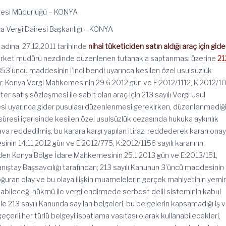
iresi Müdürlüğü – KONYA
Vergi Dairesi Başkanlığı – KONYA
 adına, 27.12.2011 tarihinde
nihai tüketiciden satın aldığı araç için gide
irket müdürü nezdinde düzenlenen tutanakla saptanması üzerine
21
53’üncü maddesinin l’inci bendi uyarınca kesilen özel usulsüzlük
tır. Konya Vergi Mahkemesinin 29.6.2012 gün ve E:2012/1112, K,2012/1
oter satış sözleşmesi ile sabit olan araç için 213 sayılı Vergi Usul
 uyarınca gider pusulası düzenlenmesi gerekirken, düzenlenmediği
süresi içerisinde kesilen özel usulsüzlük cezasında hukuka aykırılık
a reddedilmiş, bu karara karşı yapılan itirazı reddederek kararı ona
in 14.11.2012 gün ve E:2012/775, K:2012/1156 sayılı kararının
den Konya Bölge İdare Mahkemesinin 25.1.2013 gün ve E:2013/151,
Danıştay Başsavcılığı tarafından; 213 sayılı Kanunun 3’üncü maddesinin 
oğuran olay ve bu olaya ilişkin muamelelerin gerçek mahiyetinin yemi
lanabileceği hükmü ile vergilendirmede serbest delil sisteminin kabul
kle 213 sayılı Kanunda sayılan belgeleri, bu belgelerin kapsamadığı iş 
çerli her türlü belgeyi ispatlama vasıtası olarak kullanabilecekleri,