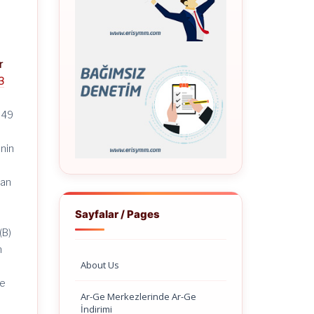
r
3
049
nin
yan
Sayfalar / Pages
(B)
n
About Us
ve
Ar-Ge Merkezlerinde Ar-Ge
İndirimi