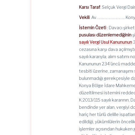
için
Karsı Taraf
: Selçuk Vergi Da
Vekili
: Av…………………….. Konya 
İstemin Özeti
: Davacı şirket
pusulası düzenlemediğinin
ş
sayılı Vergi Usul Kanununun
3
cezasına karşı dava açılmış
sayılı kararıyla; alım satımı n
Kanununun 234’üncü maddesi
tesbiti üzerine, zamanaşımı 
bulunmadığı gerekçesiyle dav
Konya Bölge İdare Mahkemesin
düzeltilmesi istemini redde
K:2013/115 sayılı kararının, 
bendinde yer alan, vergiyi d
hariç her türlü delille ispat
edildiği, yükümlülerin önceli
işlemler açısından hukuken ge