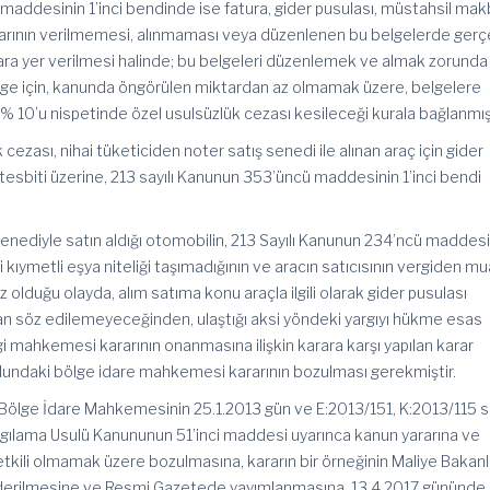
maddesinin 1’inci bendinde ise fatura, gider pusulası, müstahsil ma
arının verilmemesi, alınmaması veya düzenlenen bu belgelerde ger
ara yer verilmesi halinde; bu belgeleri düzenlemek ve almak zorunda
belge için, kanunda öngörülen miktardan az olmamak üzere, belgelere
 10’u nispetinde özel usulsüzlük cezası kesileceği kurala bağlanmışt
ezası, nihai tüketiciden noter satış senedi ile alınan araç için gider
esbiti üzerine, 213 sayılı Kanunun 353’üncü maddesinin 1’inci bendi
 senediyle satın aldığı otomobilin, 213 Sayılı Kanunun 234’ncü madde
bi kıymetli eşya niteliği taşımadığının ve aracın satıcısının vergiden mu
 olduğu olayda, alım satıma konu araçla ilgili olarak gider pusulası
n söz edilemeyeceğinden, ulaştığı aksi yöndeki yargıyı hükme esas
 mahkemesi kararının onanmasına ilişkin karara karşı yapılan karar
lundaki bölge idare mahkemesi kararının bozulması gerekmiştir.
Bölge İdare Mahkemesinin 25.1.2013 gün ve E:2013/151, K:2013/115 sa
 Yargılama Usulü Kanununun 51’inci maddesi uyarınca kanun yararına ve
kili olmamak üzere bozulmasına, kararın bir örneğinin Maliye Bakanlığ
nderilmesine ve Resmi Gazetede yayımlanmasına, 13.4.2017 gününde