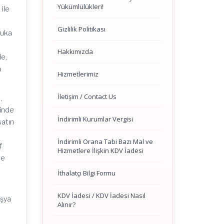
Yükümlülükleri!
ile
Gizlilik Politikası
kuka
Hakkımızda
de,
n
Hizmetlerimiz
İletişim / Contact Us
,
tinde
İndirimli Kurumlar Vergisi
satın
İndirimli Orana Tabi Bazı Mal ve
f
Hizmetlere İlişkin KDV İadesi
de
İthalatçı Bilgi Formu
KDV İadesi / KDV İadesi Nasıl
eşya
Alınır?