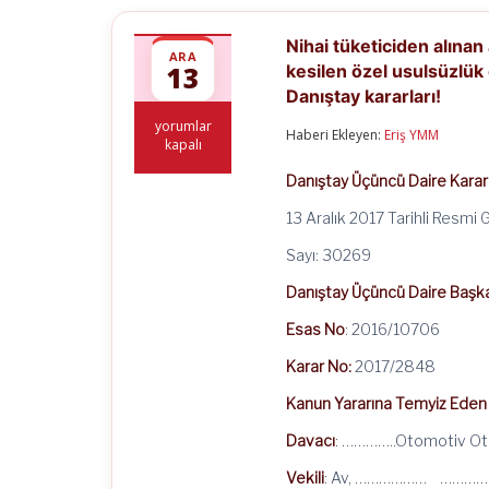
Nihai tüketiciden alınan
ARA
13
kesilen özel usulsüzlük
Danıştay kararları!
Nihai
yorumlar
Haberi Ekleyen:
Eriş YMM
tüketiciden
kapalı
alınan
araçlarla
Danıştay Üçüncü Daire Kara
ilgili
gider
13 Aralık 2017 Tarihli Resmi
pusulası
düzenlenmediğinden
Sayı: 30269
bahisle
kesilen
Danıştay Üçüncü Daire Başka
özel
usulsüzlük
Esas No
: 2016/10706
cezalarına
ilişkin
Karar No:
2017/2848
bugünkü
Resmi
Kanun Yararına Temyiz Eden
Gazetede
yayımlanan
Davacı
: …………..Otomotiv Oto
Danıştay
kararları!
Vekili
: Av, ……………… …………