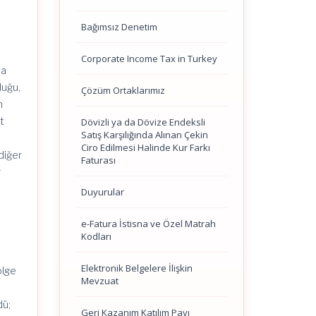
Bağımsız Denetim
Corporate Income Tax in Turkey
na
duğu,
Çözüm Ortaklarımız
n
t
Dövizli ya da Dövize Endeksli
Satış Karşılığında Alınan Çekin
Ciro Edilmesi Halinde Kur Farkı
diğer
Faturası
r
Duyurular
e-Fatura İstisna ve Özel Matrah
Kodları
Elektronik Belgelere İlişkin
ölge
Mevzuat
dü;
Geri Kazanım Katılım Payı