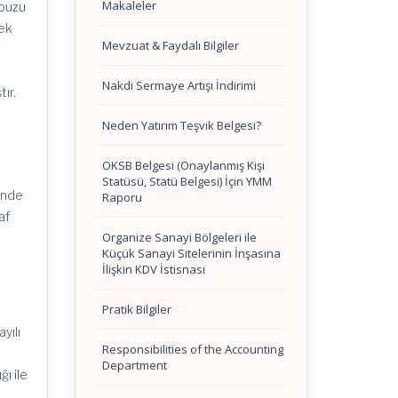
Makaleler
kbuzu
çek
Mevzuat & Faydalı Bilgiler
Nakdi Sermaye Artışı İndirimi
ır.
Neden Yatırım Teşvik Belgesi?
OKSB Belgesi (Onaylanmış Kişi
Statüsü, Statü Belgesi) İçin YMM
sinde
Raporu
af
Organize Sanayi Bölgeleri ile
Küçük Sanayi Sitelerinin İnşasına
İlişkin KDV İstisnası
Pratik Bilgiler
yılı
Responsibilities of the Accounting
Department
ı ile