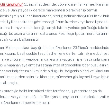
Usulü Kanununun
51 ‘inci maddesinde; bölge idare mahkemesi kararları 
ce ve Danıştayca ilk derece mahkemesi olarak verilip temyiz
inleşmiş bulunan kararlardan, niteliği bakımından yürürlükteki hu
erin, ilgili bakanlıkların göstereceği lüzum üzerine veya kendiliğinden
rarına temyiz olunabileceği, temyiz istemi yerinde görüldüğü takdir
acağı, bu bozma kararının daha önce kesinleşmiş olan merci kararını
acağı kurala bağlanmıştır,
unun “Gider pusulası” başlığı altında düzenlenen 234’üncü maddesinde
rların, kazancı basit usulde tespit edilenlerle defter tutmak mecburiye
n ve çiftçilerin; vergiden muaf esnafa yaptıkları işler veya onlardan 
dip işi yapana veya emtiayı satana imza ettirecekleri gider pusulasının
an verilmiş fatura hükmünde olduğu, bu belgenin birinci ve ikinci sını
atan kimselerden satın aldıkları altın, mücevher gibi kıymetli eşya için 
 alınmıştır.
uretiyle belirtilen mükellefler tarafından, iş yaptırdıkları ya da
ıkları vergiden muaf esnaf ile kıymetli eşyalarını satın aldıkları zati 
ası düzenlenmesi gerekmektedir.