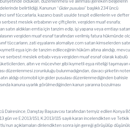
uriyetinde oldukları, düzenlenmesi ve alınması gereken belgelerin
elerinde belirtildiği, Kanunun “
Gider pusulası
” başlıklı 234’üncü
nci sınıf tüccarlarla, kazancı basit usulde tespit edilenlerin ve defter
serbest meslek erbabının ve çiftçilerin, vergiden muaf esnafa;
dan satın aldıkları emtia için tanzim edip, işi yapana veya emtiayı sata
ulasının vergiden muaf esnaf tarafından verilmiş fatura hükmünde ol
i sınıf tüccarların, zati eşyalarını alomaliye.com satan kimselerden satı
i kıymetli eşya için de tanzim edileceğinin hüküm altına alındığı, mevcu
 ve serbest meslek erbabı veya vergiden muaf esnaf olarak kabulü
ticilerden, altın ve mücevher gibi kıymetli eşya niteliği taşımayan 
lası düzenlenmesi zorunluluğu bulunmadığından, davacı şirketin note
 satın aldığı otomobil için gider pusulası düzenlenmediğinden bahisle
asında kanuna uyarlık görülmediğinden kanun yararına bozulması
 Dairesince, Danıştay Başsavcısı tarafından temyiz edilen Konya B
 gün ve E:2013/151, K:2013/115 sayılı kararı incelendikten ve Tetkik
tlu’nun açıklamaları dinlendikten sonra işin gereği görüşülüp düşünül