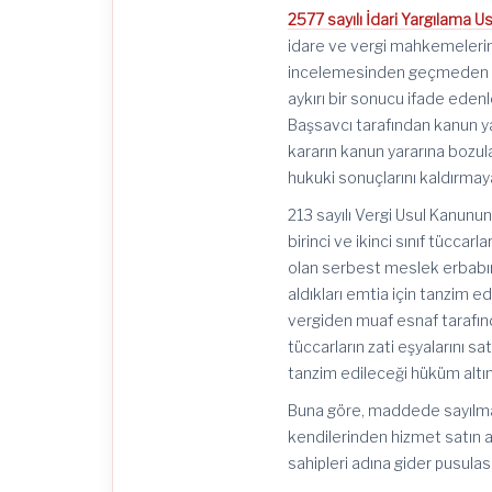
2577 sayılı İdari Yargılama 
idare ve vergi mahkemelerin
incelemesinden geçmeden kes
aykırı bir sonucu ifade edenl
Başsavcı tarafından kanun ya
kararın kanun yararına bozul
hukuki sonuçlarını kaldırmay
213 sayılı Vergi Usul Kanun
birinci ve ikinci sınıf tücca
olan serbest meslek erbabını
aldıkları emtia için tanzim e
vergiden muaf esnaf tarafınd
tüccarların zati eşyalarını s
tanzim edileceği hüküm altına
Buna göre, maddede sayılmak s
kendilerinden hizmet satın ald
sahipleri adına gider pusul