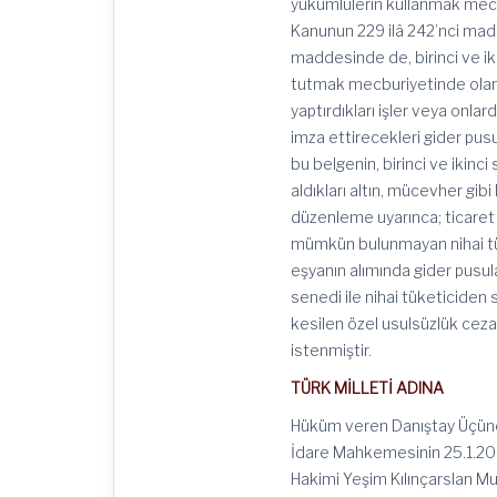
yükümlülerin kullanmak mecb
Kanunun 229 ilâ 242’nci madd
maddesinde de, birinci ve iki
tutmak mecburiyetinde olan 
yaptırdıkları işler veya onlar
imza ettirecekleri gider pus
bu belgenin, birinci ve ikinc
aldıkları altın, mücevher gib
düzenleme uyarınca; ticaret
mümkün bulunmayan nihai tüke
eşyanın alımında gider pusu
senedi ile nihai tüketiciden
kesilen özel usulsüzlük cez
istenmiştir.
TÜRK MİLLETİ ADINA
Hüküm veren Danıştay Üçüncü
İdare Mahkemesinin 25.1.2013
Hakimi Yeşim Kılınçarslan Mu