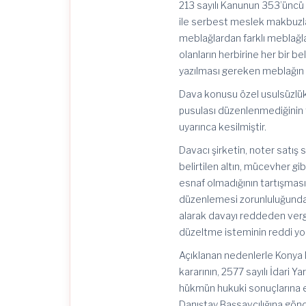
213 sayılı Kanunun 353’üncü 
ile serbest meslek makbuzl
meblağlardan farklı meblağl
olanların herbirine her bir 
yazılması gereken meblağın %
Dava konusu özel usulsüzlük c
pusulası düzenlenmediğinin t
uyarınca kesilmiştir.
Davacı şirketin, noter satış
belirtilen altın, mücevher gi
esnaf olmadığının tartışmasız
düzenlemesi zorunluluğunda
alarak davayı reddeden vergi
düzeltme isteminin reddi yo
Açıklanan nedenlerle Konya 
kararının, 2577 sayılı İdari
hükmün hukuki sonuçlarına et
Danıştay Başsavcılığına gö