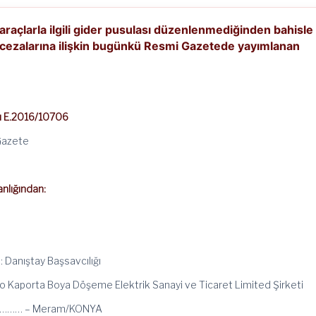
 araçlarla ilgili gider pusulası düzenlenmediğinden bahisle
 cezalarına ilişkin bugünkü Resmi Gazetede yayımlanan
rı E.2016/10706
 Gazete
nlığından:
: Danıştay Başsavcılığı
 Kaporta Boya Döşeme Elektrik Sanayi ve Ticaret Limited Şirketi
……… – Meram/KONYA