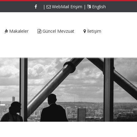
|
WebMail Erişim
|
English
Makaleler
Güncel Mevzuat
İletişim