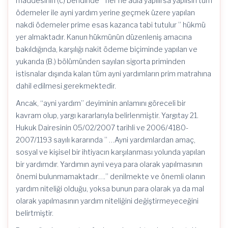
maddesinin (c) bendinde ” her ne adla yapılırsa yapılsın tüm
ödemeler ile ayni yardım yerine geçmek üzere yapılan
nakdi ödemeler prime esas kazanca tabi tutulur ” hükmü
yer almaktadır. Kanun hükmünün düzenleniş amacına
bakıldığında, karşılığı nakit ödeme biçiminde yapılan ve
yukarıda (B.) bölümünden sayılan sigorta priminden
istisnalar dışında kalan tüm ayni yardımların prim matrahına
dahil edilmesi gerekmektedir.
Ancak, “ayni yardım” deyiminin anlamını göreceli bir
kavram olup, yargı kararlarıyla belirlenmiştir. Yargıtay 21.
Hukuk Dairesinin 05/02/2007 tarihli ve 2006/4180-
2007/1193 sayılı kararında ” …Ayni yardımlardan amaç,
sosyal ve kişisel bir ihtiyacın karşılanması yolunda yapılan
bir yardımdır. Yardımın ayni veya para olarak yapılmasının
önemi bulunmamaktadır….” denilmekte ve önemli olanın
yardım niteliği olduğu, yoksa bunun para olarak ya da mal
olarak yapılmasının yardım niteliğini değiştirmeyeceğini
belirtmiştir.