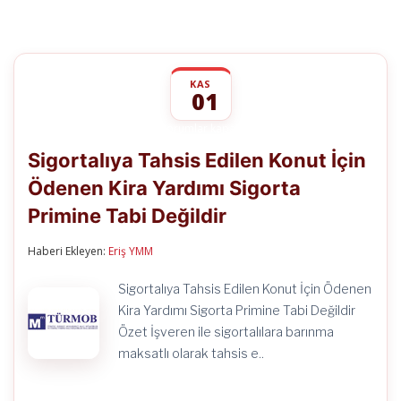
KAS
01
Sigortalıya
yorumlar kapalı
Tahsis
Sigortalıya Tahsis Edilen Konut İçin
Edilen
Konut
Ödenen Kira Yardımı Sigorta
İçin
Ödenen
Primine Tabi Değildir
Kira
Yardımı
Sigorta
Haberi Ekleyen:
Eriş YMM
Primine
Tabi
Sigortalıya Tahsis Edilen Konut İçin Ödenen
Değildir
Kira Yardımı Sigorta Primine Tabi Değildir
için
Özet İşveren ile sigortalılara barınma
maksatlı olarak tahsis e..