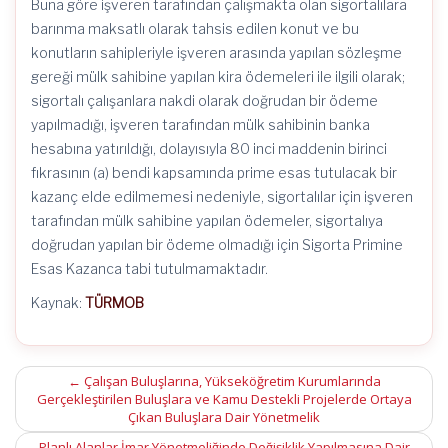
Buna göre işveren tarafından çalışmakta olan sigortalılara
barınma maksatlı olarak tahsis edilen konut ve bu
konutların sahipleriyle işveren arasında yapılan sözleşme
gereği mülk sahibine yapılan kira ödemeleri ile ilgili olarak;
sigortalı çalışanlara nakdi olarak doğrudan bir ödeme
yapılmadığı, işveren tarafından mülk sahibinin banka
hesabına yatırıldığı, dolayısıyla 80 inci maddenin birinci
fıkrasının (a) bendi kapsamında prime esas tutulacak bir
kazanç elde edilmemesi nedeniyle, sigortalılar için işveren
tarafından mülk sahibine yapılan ödemeler, sigortalıya
doğrudan yapılan bir ödeme olmadığı için Sigorta Primine
Esas Kazanca tabi tutulmamaktadır.
Kaynak:
TÜRMOB
Post
←
Çalışan Buluşlarına, Yükseköğretim Kurumlarında
Gerçekleştirilen Buluşlara ve Kamu Destekli Projelerde Ortaya
navigation
Çıkan Buluşlara Dair Yönetmelik
Planlı Alanlar İmar Yönetmeliğinde Değişiklik Yapılmasına Dair