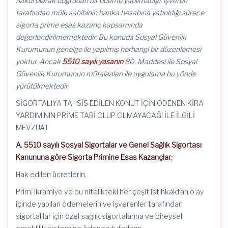
nakdi olarak doğrudan bir ödeme yapılmadığı, işveren
tarafından mülk sahibinin banka hesabına yatırıldığı sürece
sigorta prime esas kazanç kapsamında
değerlendirilmemektedir. Bu konuda Sosyal Güvenlik
Kurumunun genelge ile yapılmış herhangi bir düzenlemesi
yoktur. Ancak
5510 sayılı yasanın
80. Maddesi ile Sosyal
Güvenlik Kurumunun mütalaaları ile uygulama bu yönde
yürütülmektedir.
SİGORTALIYA TAHSİS EDİLEN KONUT İÇİN ÖDENEN KİRA
YARDIMININ PRİME TABİ OLUP OLMAYACAĞI İLE İLGİLİ
MEVZUAT
A. 5510 sayılı Sosyal Sigortalar ve Genel Sağlık Sigortası
Kanununa göre Sigorta Primine Esas Kazançlar;
Hak edilen ücretlerin,
Prim, ikramiye ve bu nitelikteki her çeşit istihkaktan o ay
içinde yapılan ödemelerin ve işverenler tarafından
sigortalılar için özel sağlık sigortalarına ve bireysel