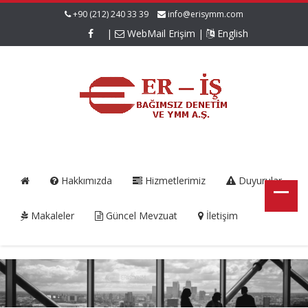
+90 (212) 240 33 39
info@erisymm.com
|
WebMail Erişim
|
English
Hakkımızda
Hizmetlerimiz
Duyurular
Makaleler
Güncel Mevzuat
İletişim