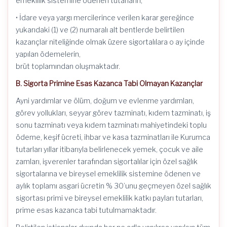
emeklilik sistemine ödenen tutarların,
• İdare veya yargı mercilerince verilen karar gereğince
yukarıdaki (1) ve (2) numaralı alt bentlerde belirtilen
kazançlar niteliğinde olmak üzere sigortalılara o ay içinde
yapılan ödemelerin,
brüt toplamından oluşmaktadır.
B. Sigorta Primine Esas Kazanca Tabi Olmayan Kazançlar
Ayni yardımlar ve ölüm, doğum ve evlenme yardımları,
görev yollukları, seyyar görev tazminatı, kıdem tazminatı, iş
sonu tazminatı veya kıdem tazminatı mahiyetindeki toplu
ödeme, keşif ücreti, ihbar ve kasa tazminatları ile Kurumca
tutarları yıllar itibarıyla belirlenecek yemek, çocuk ve aile
zamları, işverenler tarafından sigortalılar için özel sağlık
sigortalarına ve bireysel emeklilik sistemine ödenen ve
aylık toplamı asgari ücretin % 30’unu geçmeyen özel sağlık
sigortası primi ve bireysel emeklilik katkı payları tutarları,
prime esas kazanca tabi tutulmamaktadır.