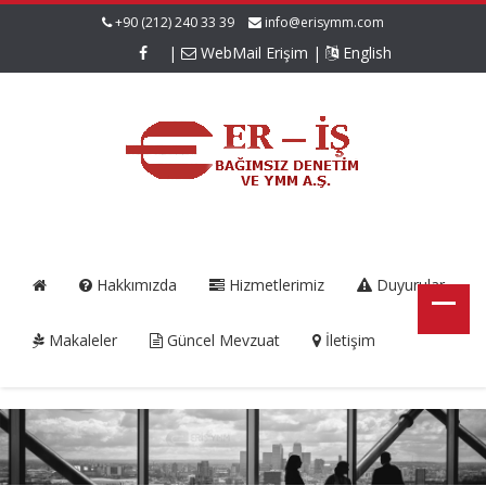
+90 (212) 240 33 39
info@erisymm.com
|
WebMail Erişim
|
English
Hakkımızda
Hizmetlerimiz
Duyurular
Makaleler
Güncel Mevzuat
İletişim