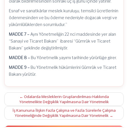
olarak bildirilmesinden sonraki üç iş günü içinde yatırılır.
Esnaf ve sanatkârlar meslek kuruluşu, temsilci ücretlerinin
ödenmesinden ve bu ödeme nedeniyle doğacak vergi ve
yükümlülüklerden sorumludur.”
MADDE 7 –
Aynı Yönetmeliğin 22
nci
maddesinde yer alan
“Sanayi ve Ticaret Bakanı” ibaresi “Gümrük ve Ticaret
Bakanı” şeklinde değiştirilmiştir.
MADDE 8 –
Bu Yönetmelik yayımı tarihinde yürürlüğe girer.
MADDE 9 –
Bu Yönetmelik hükümlerini Gümrük ve Ticaret
Bakanı yürütür.
Post
←
Odalarda Mesleklerin Gruplandırılması Hakkında
Yönetmelikte Değişiklik Yapılmasına Dair Yönetmelik
navigation
İş Kanununa İlişkin Fazla Çalışma ve Fazla Sürelerle Çalışma
Yönetmeliğinde Değişiklik Yapılmasına Dair Yönetmelik
→