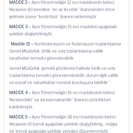
MADDE 2 –
Aynı Yönetmeliğin 12
nci
maddesinin birinci
fıkrasının (b) bendine “en az iki yıldır” ibaresinden önce
gelmek üzere “kesintisiz” ibaresi eklenmiştir.
MADDE 3 –
Aynı Yönetmeliğin 15 inci maddesi aşağıdaki
şekilde değiştirilmiştir.
“
Madde 15 –
Konfederasyon ve federasyon toplantılarına
Genel Müdürlük, birlik ve oda toplantılarına valilik
tarafından temsilci görevlendirilir.
Genel Müdürlük, gerekli görülmesi halinde birlik ve oda
toplantılarına temsilci görevlendirebilir; durum ilgili valilik
ve esnaf ve sanatkârlar meslek kuruluşuna bildirilir.”
MADDE 4 –
Aynı Yönetmeliğin 16
ncı
maddesinin birinci
fıkrasındaki “ya da kaymakamlık” ibaresi yürürlükten
kaldırılmıştır.
MADDE 5 –
Aynı Yönetmeliğin 18 inci maddesinin birinci
fıkrasının (f) bendi aşağıdaki şekilde değiştirilmiş, mülga
(n) bendi aşağıdaki şekilde yeniden düzenlenmiştir.