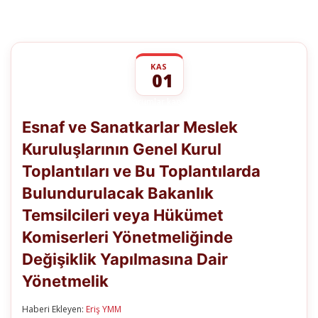
KAS
01
Esnaf
yorumlar kapalı
ve
Esnaf ve Sanatkarlar Meslek
Sanatkarlar
Meslek
Kuruluşlarının Genel Kurul
Kuruluşlarının
Genel
Toplantıları ve Bu Toplantılarda
Kurul
Toplantıları
Bulundurulacak Bakanlık
ve
Bu
Temsilcileri veya Hükümet
Toplantılarda
Komiserleri Yönetmeliğinde
Bulundurulacak
Bakanlık
Değişiklik Yapılmasına Dair
Temsilcileri
veya
Yönetmelik
Hükümet
Komiserleri
Yönetmeliğinde
Haberi Ekleyen:
Eriş YMM