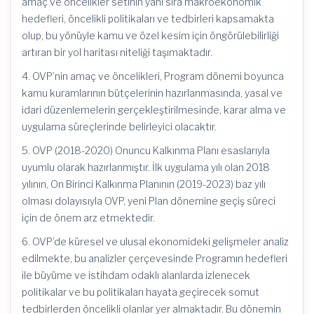
amaç ve öncelikler setinin yanı sıra makroekonomik
hedefleri, öncelikli politikaları ve tedbirleri kapsamakta
olup, bu yönüyle kamu ve özel kesim için öngörülebilirliği
artıran bir yol haritası niteliği taşımaktadır.
4. OVP’nin amaç ve öncelikleri, Program dönemi boyunca
kamu kuramlarının bütçelerinin hazırlanmasında, yasal ve
idari düzenlemelerin gerçekleştirilmesinde, karar alma ve
uygulama süreçlerinde belirleyici olacaktır.
5. OVP (2018-2020) Onuncu Kalkınma Planı esaslarıyla
uyumlu olarak hazırlanmıştır. İlk uygulama yılı olan 2018
yılının, On Birinci Kalkınma Planının (2019-2023) baz yılı
olması dolayısıyla OVP, yeni Plan dönemine geçiş süreci
için de önem arz etmektedir.
6. OVP’de küresel ve ulusal ekonomideki gelişmeler analiz
edilmekte, bu analizler çerçevesinde Programın hedefleri
ile büyüme ve istihdam odaklı alanlarda izlenecek
politikalar ve bu politikaları hayata geçirecek somut
tedbirlerden öncelikli olanlar yer almaktadır. Bu dönemin