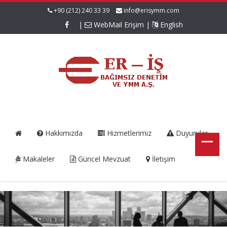
+90 (212) 240 33 39
info@erisymm.com
|
WebMail Erişim
|
English
Hakkımızda
Hizmetlerimiz
Duyurular
Makaleler
Güncel Mevzuat
İletişim