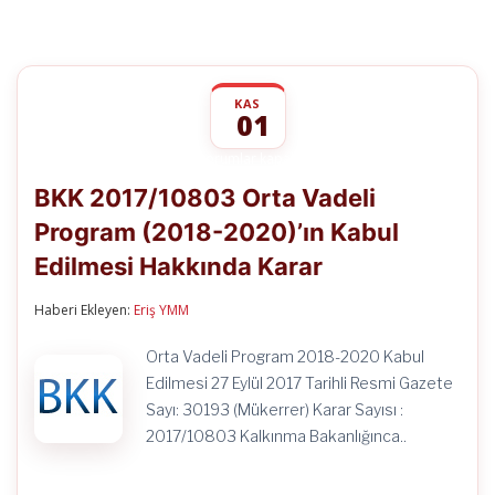
KAS
01
BKK
yorumlar kapalı
2017/10803
BKK 2017/10803 Orta Vadeli
Orta
Vadeli
Program (2018-2020)’ın Kabul
Program
(2018-
Edilmesi Hakkında Karar
2020)’ın
Kabul
Edilmesi
Haberi Ekleyen:
Eriş YMM
Hakkında
Karar
Orta Vadeli Program 2018-2020 Kabul
için
Edilmesi 27 Eylül 2017 Tarihli Resmi Gazete
Sayı: 30193 (Mükerrer) Karar Sayısı :
2017/10803 Kalkınma Bakanlığınca..