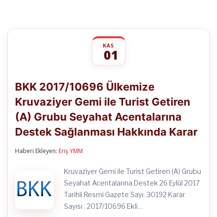
KAS
01
BKK
yorumlar kapalı
2017/10696
BKK 2017/10696 Ülkemize
Ülkemize
Kruvaziyer
Kruvaziyer Gemi ile Turist Getiren
Gemi
ile
(A) Grubu Seyahat Acentalarına
Turist
Getiren
Destek Sağlanması Hakkında Karar
(A)
Grubu
Haberi Ekleyen:
Eriş YMM
Seyahat
Acentalarına
Destek
Kruvaziyer Gemi ile Turist Getiren (A) Grubu
Sağlanması
Seyahat Acentalarına Destek 26 Eylül 2017
Hakkında
Karar
Tarihli Resmi Gazete Sayı: 30192 Karar
için
Sayısı : 2017/10696 Ekli…