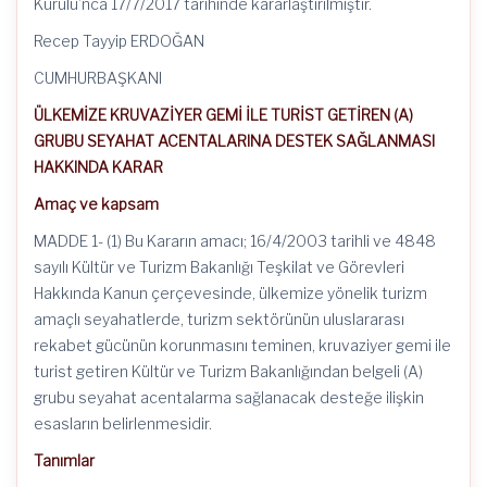
Kurulu’nca 17/7/2017 tarihinde kararlaştırılmıştır.
Recep Tayyip ERDOĞAN
CUMHURBAŞKANI
ÜLKEMİZE KRUVAZİYER GEMİ İLE TURİST GETİREN (A)
GRUBU SEYAHAT ACENTALARINA DESTEK SAĞLANMASI
HAKKINDA KARAR
Amaç ve kapsam
MADDE 1- (1) Bu Kararın amacı; 16/4/2003 tarihli ve 4848
sayılı Kültür ve Turizm Bakanlığı Teşkilat ve Görevleri
Hakkında Kanun çerçevesinde, ülkemize yönelik turizm
amaçlı seyahatlerde, turizm sektörünün uluslararası
rekabet gücünün korunmasını teminen, kruvaziyer gemi ile
turist getiren Kültür ve Turizm Bakanlığından belgeli (A)
grubu seyahat acentalarma sağlanacak desteğe ilişkin
esasların belirlenmesidir.
Tanımlar