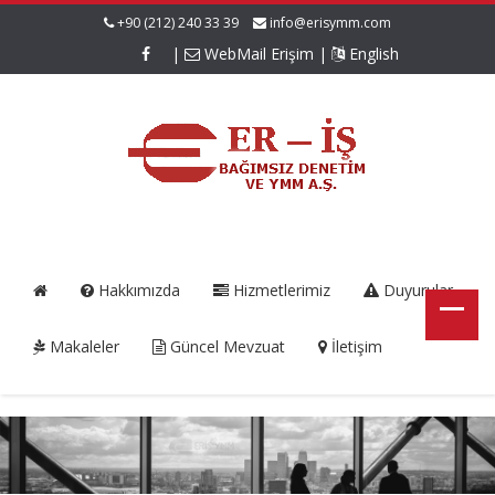
+90 (212) 240 33 39
info@erisymm.com
|
WebMail Erişim
|
English
Hakkımızda
Hizmetlerimiz
Duyurular
Makaleler
Güncel Mevzuat
İletişim