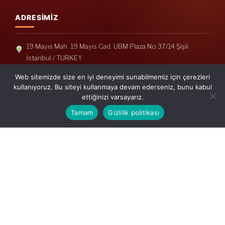
ADRESIMIZ
19 Mayıs Mah. 19 Mayıs Cad. UBM Plaza No:37/14 Şişli
İstanbul / TURKEY
Telefon: +90(212) 240 33 39
Web sitemizde size en iyi deneyimi sunabilmemiz için çerezleri
Telefon: +90(212) 248 19 36
kullanıyoruz. Bu siteyi kullanmaya devam ederseniz, bunu kabul
ettiğinizi varsayarız.
info@erisymm.com
Tamam
Gizlilik politikası
PRATIK MENÜ
Ana Sayfa
Hakkımızda
Hizmetlerimiz
Güncel Mevzuat
İletişim