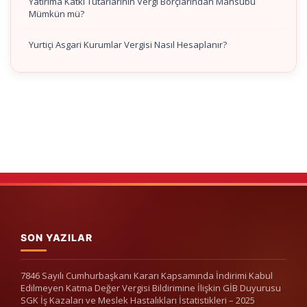
Yatırıma Katkı Tutarlarının Vergi Borçlarından Mahsubu
Mümkün mü?
Yurtiçi Asgari Kurumlar Vergisi Nasıl Hesaplanır?
SON YAZILAR
7846 Sayılı Cumhurbaşkanı Kararı Kapsamında İndirimi Kabul
Edilmeyen Katma Değer Vergisi Bildirimine İlişkin GİB Duyurusu
SGK İş Kazaları ve Meslek Hastalıkları İstatistikleri – 2025