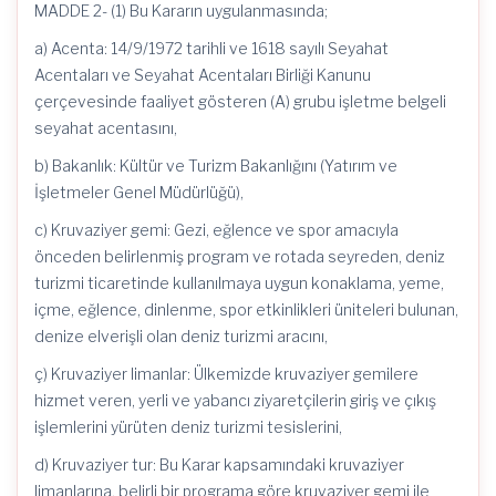
MADDE 2- (1) Bu Kararın uygulanmasında;
a) Acenta: 14/9/1972 tarihli ve 1618 sayılı Seyahat
Acentaları ve Seyahat Acentaları Birliği Kanunu
çerçevesinde faaliyet gösteren (A) grubu işletme belgeli
seyahat acentasını,
b) Bakanlık: Kültür ve Turizm Bakanlığını (Yatırım ve
İşletmeler Genel Müdürlüğü),
c) Kruvaziyer gemi: Gezi, eğlence ve spor amacıyla
önceden belirlenmiş program ve rotada seyreden, deniz
turizmi ticaretinde kullanılmaya uygun konaklama, yeme,
içme, eğlence, dinlenme, spor etkinlikleri üniteleri bulunan,
denize elverişli olan deniz turizmi aracını,
ç) Kruvaziyer limanlar: Ülkemizde kruvaziyer gemilere
hizmet veren, yerli ve yabancı ziyaretçilerin giriş ve çıkış
işlemlerini yürüten deniz turizmi tesislerini,
d) Kruvaziyer tur: Bu Karar kapsamındaki kruvaziyer
limanlarına, belirli bir programa göre kruvaziyer gemi ile